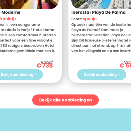
 Moderne
Iberostar Playa De Palma
frankrijk
spanje
Soort:
jven in een aangename
Op zoek naar één van de beste hot
odatie in Parijs? Hotel Home
Playa de Palma? Dan moet je
e is een comfortabel 2-sterren
bij Iberostar Selection Playa de P
perfect voor een fijne vakantie.
zijn! Dit luxueuze 5-sterrenhotel li
583 reizigers beoordelen Hotel
direct aan het strand, op 5 minu
Moderne gemiddeld met een 9.
van het vliegveld en op een kwarti
eten? Bekijk dan nu de foto's en
van het centrum. Een toplocatie 
elingen van Hotel Home
Als je het resort tenminste nog oo
Vanaf
Va
€
738
€
5
e, voor meer informatie! Ben jij
verlaten... Want met zo veel luxe, 
n een heerlijke vakantie in
uitstekende service en de fijne
Bekijk aanbieding >
Bekijk aanbieding >
ijk? Boek jouw vakantie naar
faciliteiten, wil je nooit meer naar
 Home Moderne vandaag nog!
Tipje van de sluier: wat dacht je v
fantastische adults only dakterr
zwembad en gezellige bar? Lees s
verder om te zien wat Iberostar
Bekijk alle aanbiedingen
Selection Playa de Palma nog mee
bieden heeft. Al overtuigd door di
adembenemende foto's? Boek d
direct jouw verblijf en vlieg mee n
Mallorca!