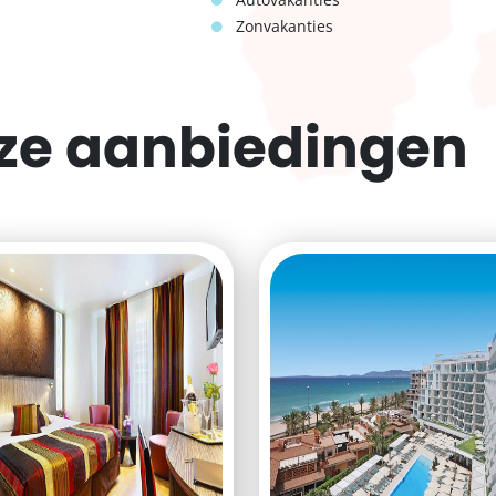
Zonvakanties
eze
aanbiedingen