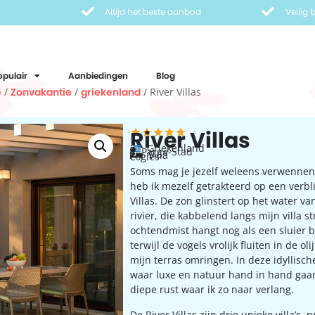
Altijd het beste aanbod
Veilig
opulair
Aanbiedingen
Blog
e
/
Zonvakantie
/
griekenland
/ River Villas
River Villas
Griekenland
Parga-Stad
Villa
Logies
Soms mag je jezelf weleens verwenne
heb ik mezelf getrakteerd op een verblij
Villas. De zon glinstert op het water v
rivier, die kabbelend langs mijn villa s
ochtendmist hangt nog als een sluier b
terwijl de vogels vrolijk fluiten in de o
mijn terras omringen. In deze idyllisc
waar luxe en natuur hand in hand gaan
diepe rust waar ik zo naar verlang.
De River Villas zijn drie unieke villa’s,