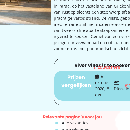
in Parga, op het vasteland van Grieken
van rust op slechts een steenworp afs
prachtige Valtos strand. De villa’s, ge
mediterrane stijl met moderne accenten
van twee of drie aparte slaapkamers e
ingerichte keuken. Geniet van een verk
je eigen privézwembad en ontspan heer
zonneterras met panoramisch uitzicht.
River Villas is te boeken
Elizawashere
Prijzen
6
oktober
vergelijken
€
2026, 8
Düsseld
dgn
Relevante pagina's voor jou
Alle vakanties
Autovakanties