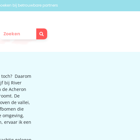
 boeken bij betrouwbare partners
n toch? Daarom
f bij River
an de Acheron
troomt. De
oven de vallei,
lijfbomen die
he omgeving,
, ervaar ik een
 prachtig gelegen