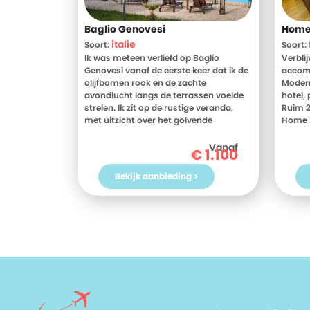
Baglio Genovesi
Home
italie
Soort:
Soort:
Ik was meteen verliefd op Baglio
Verbli
Genovesi vanaf de eerste keer dat ik de
accomm
olijfbomen rook en de zachte
Modern
avondlucht langs de terrassen voelde
hotel, 
strelen. Ik zit op de rustige veranda,
Ruim 2
met uitzicht over het golvende
Home 
landschap van amandel- en
Meer w
olijfbomen, terwijl de zon langzaam
beoord
Vanaf
€
1.100
ondergaat en de barokke monumenten
Modern
van Noto baden in goudlicht. De stilte
toe aa
Bekijk aanbieding >
wordt afgewisseld met het zachte
Frankr
gespetter van de infinity-pool en het
Hotel
geritsel van bladeren. Dit is zo'n plek
waar elke zonsopgang een gedicht is,
en elke kamer een uitnodiging om te
ademen en los te laten.
Baglio Genovesi ligt op de flanken van
de Hyblische (Iblei) bergen, midden in
de Genovesi-boerderij waar
eeuwenoude olijf-, amandel- en