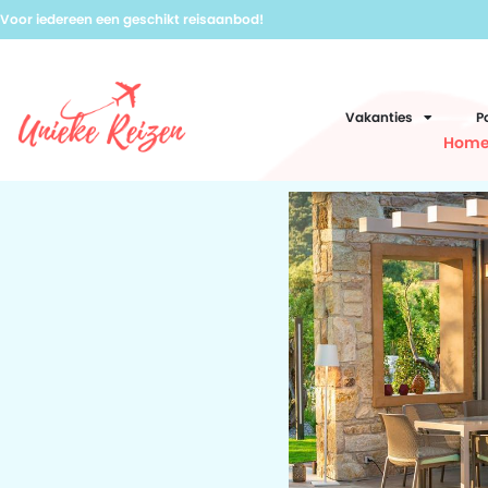
Voor iedereen een geschikt reisaanbod!
Vakanties
P
Hom