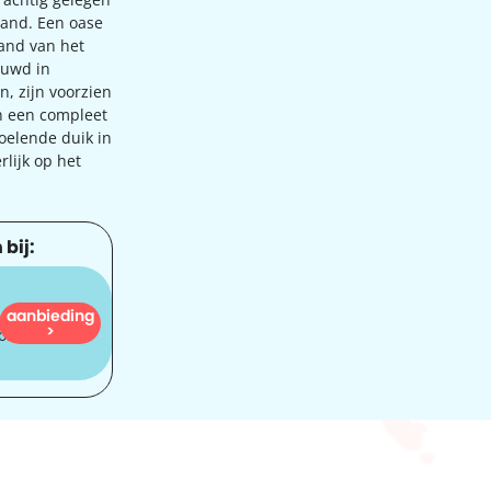
land. Een oase
tand van het
bouwd in
, zijn voorzien
n een compleet
oelende duik in
lijk op het
 bij:
aanbieding
1.204
>
orf