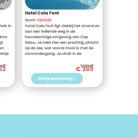
Hotel Cala Font
spanje
Soort:
els in
Hotel Cala Font ligt vlakbij het strand en
aan een hellende weg in de
alma
heuvelachtige omgeving van Cap
gt
Salou. Je hebt hier een prachtig uitzicht
ten
op de zee, wat vooral mooi is met de
ertje
zonsondergang. Je vindt in de
dus.
omgeving mooie rotsstranden en een
it wil
paar winkeltjes en restaurantjes. Naar
naf
Vanaf
52
€
369
de
het centrum van Salou is het ongeveer
25 minuutjes lopen. Je loopt dan langs
Bekijk aanbieding >
 huis!
een mooie weg langs het strand. Heel
an het
regelmatig gaan er ook bussen
as met
naartoe.
nel
Bij het hotel is er een zwembad en een
apart kinderzwembad met waterval,
r te
ook is er voor de kleintjes een
e
speelgedeelte met glijbaan en wipwap.
an
De kamers zijn trendy ingericht met
aar
oranje accentkleuren.