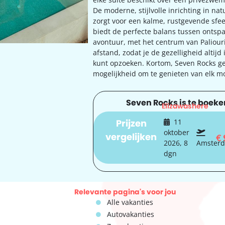
De moderne, stijlvolle inrichting in nat
zorgt voor een kalme, rustgevende sfee
biedt de perfecte balans tussen ontsp
avontuur, met het centrum van Paliouri
afstand, zodat je de gezelligheid altijd
kunt opzoeken. Kortom, Seven Rocks ge
mogelijkheid om te genieten van elk 
Seven Rocks is te boeken
Elizawashere
Prijzen
11
oktober
vergelijken
€
2026, 8
Amster
dgn
Relevante pagina's voor jou
Alle vakanties
Autovakanties