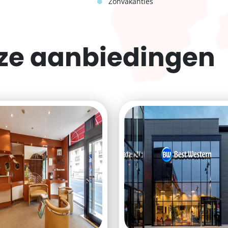
Zonvakanties
eze
aanbiedingen