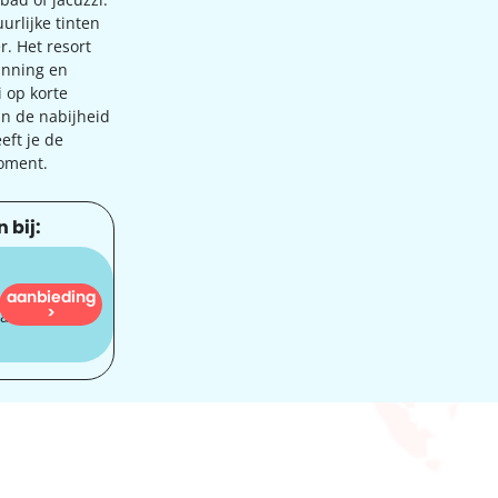
uurlijke tinten
r. Het resort
anning en
 op korte
 in de nabijheid
eft je de
moment.
 bij:
aanbieding
935
>
dam