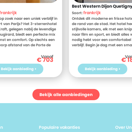
Best Western Dijon Quetign
frankrijk
frankrijk
Soort:
op zoek naar een uniek verblijf in
Ontdek dit moderne en frisse hot
rt van Parijs? Het 3-sterrenhotel
de rand van de stad. Het hotel he
Kraft, gelegen nabij de levendige
stijlvolle kamers, elk met een kni
augirard, biedt een perfecte mix
naar film en sport, en biedt alles 
nst en comfort. Op slechts een
nodig hebt voor een comfortabel
orp afstand van de Porte de
verblijf. Begin je dag met een sma
lles en het Parc des Expositions,
ontbijtbuffet en proef 's avonds l
 je van gemakkelijke toegang tot
wijnen in de gezellige bar. Dankzij
Vanaf
Va
€
703
€
1
 stad. De 43 kamers zijn stijlvol
ligging dicht bij het stadscentrum
ht met artistieke details,
hotel makkelijk bereikbaar met h
Bekijk aanbieding >
Bekijk aanbieding >
r je je in een creatief atelier
openbaar vervoer.
 Begin je dag met een heerlijk
 in de gezellige eetruimte en
 daarna de charme van Parijs. Of
de iconische
Bekijk alle aanbiedingen
swaardigheden wilt verkennen of
le cafés en boetieks wilt
n, Hotel Kraft is de ideale
basis. Boek nu je verblijf bij D-
en ervaar het zelf!
en
Populaire vakanties
Over Un