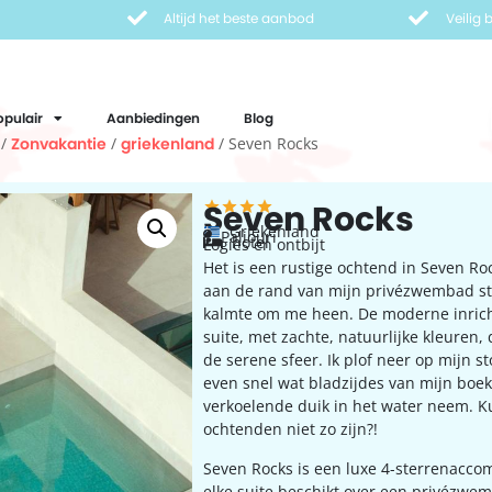
Altijd het beste aanbod
Veilig
opulair
Aanbiedingen
Blog
/
Zonvakantie
/
griekenland
/ Seven Rocks
Seven Rocks
Griekenland
Paliouri
hotel
Logies en ontbijt
Het is een rustige ochtend in Seven Rock
aan de rand van mijn privézwembad sta
kalmte om me heen. De moderne inrich
suite, met zachte, natuurlijke kleuren, 
de serene sfeer. Ik plof neer op mijn st
even snel wat bladzijdes van mijn boek
verkoelende duik in het water neem. K
ochtenden niet zo zijn?!
Seven Rocks is een luxe 4-sterrenacc
elke suite beschikt over een privézwem