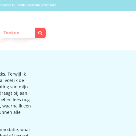
 boeken bij betrouwbare partners
s. Terwijl ik
, voel ik de
ting van mijn
draagt bij aan
oel en lees nog
, waarna ik een
unnen alle
ommodatie, waar
bad of jacuzzi.