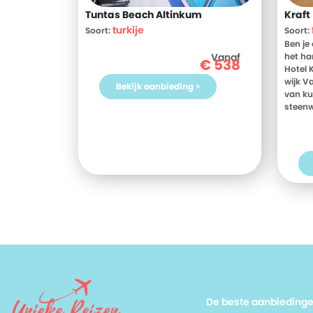
Tuntas Beach Altinkum
Kraft
turkije
Soort:
Soort:
Ben je 
Vanaf
het ha
€
538
Hotel 
wijk V
Bekijk aanbieding >
van ku
steenw
Versai
geniet
de hele
ingeric
waardoo
waant.
ontbijt
ontdek
je nu 
bezien
de loka
bezoeke
uitvals
reizen 
De beste aanbieding