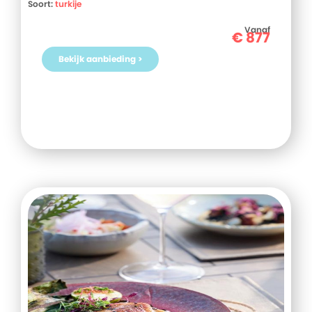
Soort:
turkije
Vanaf
€
877
Bekijk aanbieding >