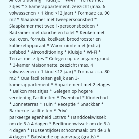
zitjes * 3-kamerappartement, zeezicht (max. 6
volwassenen + 1 kind <12 jaar) * Formaat: ca. 90
m2 * Slaapkamer met tweepersoonsbed *
Slaapkamer met twee 1-persoonsbedden *
Badkamer met douche en toilet * Keuken met
o.a. oven, fornuis, koelkast, broodrooster en
koffiezetapparaat * Woonruimte met (extra)
sofabed * Airconditioning * Kluisje * Wi-Fi *
Terras met zitjes * Gelegen op de begane grond
* 3-kamer Maisonnette, zeezicht (max. 4
volwassenen + 1 kind <12 jaar) * Formaat: ca. 80
m2 * Qua faciliteiten gelijk aan 3-
kamerappartement * Appartement met 2 etages
* Balkon met zitjes * Gelegen op hogere
verdieping Faciliteiten * Zwembad * Kinderbad
* Zonneterras * Tuin * Receptie * Snackbar *
Barbecue faciliteiten * Privé
parkeergelegenheid Extra's * Handdoekwissel:
om de 3 à 4 dagen * Bedlinnenwissel: om de 3 à
4 dagen * (Tussentijdse) schoonmaak: om de 3 à
4 dagen * Babybedje op aanvraag (gratis) *