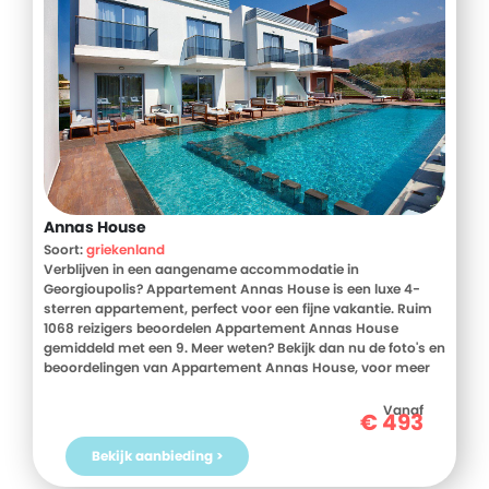
Annas House
Soort:
griekenland
Verblijven in een aangename accommodatie in
Georgioupolis? Appartement Annas House is een luxe 4-
sterren appartement, perfect voor een fijne vakantie. Ruim
1068 reizigers beoordelen Appartement Annas House
gemiddeld met een 9. Meer weten? Bekijk dan nu de foto's en
beoordelingen van Appartement Annas House, voor meer
informatie! Ben jij toe aan een heerlijke vakantie in
Griekenland? Boek jouw vakantie naar Appartement Annas
Vanaf
€
493
House vandaag nog!
Bekijk aanbieding >