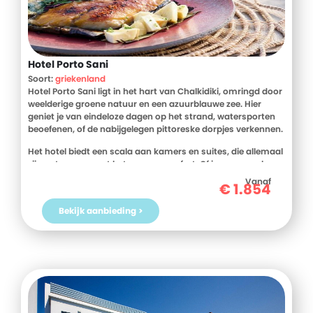
Hotel Porto Sani
Soort:
griekenland
Hotel Porto Sani ligt in het hart van Chalkidiki, omringd door
weelderige groene natuur en een azuurblauwe zee. Hier
geniet je van eindeloze dagen op het strand, watersporten
beoefenen, of de nabijgelegen pittoreske dorpjes verkennen.
Het hotel biedt een scala aan kamers en suites, die allemaal
zijn ontworpen met het oog op comfort. Of je nu op zoek
bent naar quality time met het gezin of ontspanning met
Vanaf
€
1.854
vrienden, Hotel Porto Sani biedt ook een tal van faciliteiten
om aan al je behoeften te voldoen. Ontspan bij het
Bekijk aanbieding >
kristalheldere zwembad, proef heerlijke mediterrane
gerechten in de restaurants en verwen jezelf met
verkwikkende spa-behandelingen.