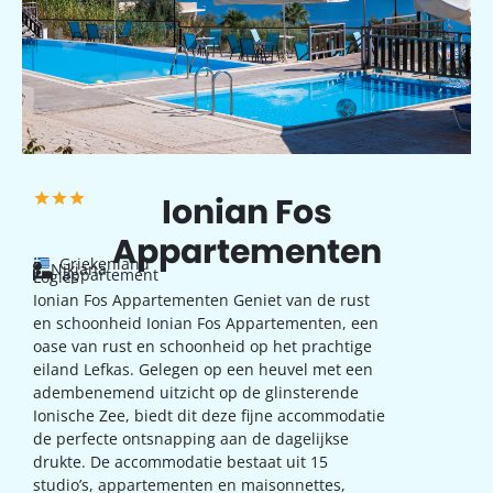
Ionian Fos
Appartementen
Griekenland
Nikiana
appartement
Logies
Ionian Fos Appartementen Geniet van de rust
en schoonheid Ionian Fos Appartementen, een
oase van rust en schoonheid op het prachtige
eiland Lefkas. Gelegen op een heuvel met een
adembenemend uitzicht op de glinsterende
Ionische Zee, biedt dit deze fijne accommodatie
de perfecte ontsnapping aan de dagelijkse
drukte. De accommodatie bestaat uit 15
studio’s, appartementen en maisonnettes,