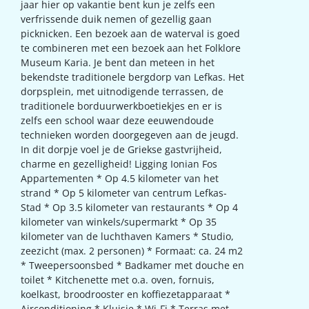
jaar hier op vakantie bent kun je zelfs een
verfrissende duik nemen of gezellig gaan
picknicken. Een bezoek aan de waterval is goed
te combineren met een bezoek aan het Folklore
Museum Karia. Je bent dan meteen in het
bekendste traditionele bergdorp van Lefkas. Het
dorpsplein, met uitnodigende terrassen, de
traditionele borduurwerkboetiekjes en er is
zelfs een school waar deze eeuwendoude
technieken worden doorgegeven aan de jeugd.
In dit dorpje voel je de Griekse gastvrijheid,
charme en gezelligheid! Ligging Ionian Fos
Appartementen * Op 4.5 kilometer van het
strand * Op 5 kilometer van centrum Lefkas-
Stad * Op 3.5 kilometer van restaurants * Op 4
kilometer van winkels/supermarkt * Op 35
kilometer van de luchthaven Kamers * Studio,
zeezicht (max. 2 personen) * Formaat: ca. 24 m2
* Tweepersoonsbed * Badkamer met douche en
toilet * Kitchenette met o.a. oven, fornuis,
koelkast, broodrooster en koffiezetapparaat *
Airconditioning * Kluisje * Wi-Fi * Terras met