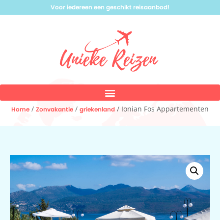
Voor iedereen een geschikt reisaanbod!
/
/
/ Ionian Fos Appartementen
Home
Zonvakantie
griekenland