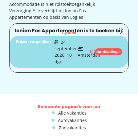
Accommodatie is niet rolstoeltoegankelijk
Verzorging * Je verblijft bij Ionian Fos
Appartementen op basis van Logies
Ionian Fos Appartementen is te boeken bij:
ByJune
Prijzen vergelijken
24
september
€
802
aanbieding >
2026, 10
Amsterdam
dgn
Relevante pagina's voor jou
Alle vakanties
Autovakanties
Zonvakanties