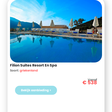
Filion Suites Resort En Spa
Soort:
griekenland
Vanaf
€
538
Bekijk aanbieding >