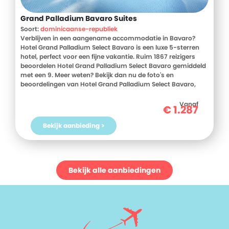
Grand Palladium Bavaro Suites
Soort:
dominicaanse-republiek
Verblijven in een aangename accommodatie in Bavaro?
Hotel Grand Palladium Select Bavaro is een luxe 5-sterren
hotel, perfect voor een fijne vakantie. Ruim 1867 reizigers
beoordelen Hotel Grand Palladium Select Bavaro gemiddeld
met een 9. Meer weten? Bekijk dan nu de foto's en
beoordelingen van Hotel Grand Palladium Select Bavaro,
voor meer informatie! Ben jij toe aan een heerlijke vakantie
in Dominicaanse Republiek? Boek jouw vakantie naar Hotel
Vanaf
€
1.287
Grand Palladium Select Bavaro vandaag nog!
Bekijk aanbieding >
Bekijk alle aanbiedingen