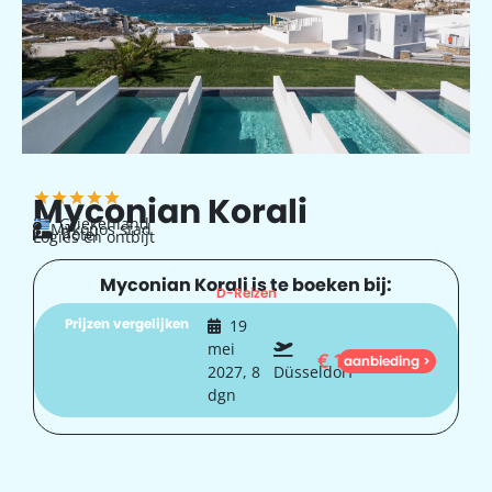
Myconian Korali
Griekenland
Mykonos stad
hotel
Logies en ontbijt
Myconian Korali is te boeken bij:
D-Reizen
Prijzen vergelijken
19
mei
€
1.254
aanbieding >
2027, 8
Düsseldorf
dgn