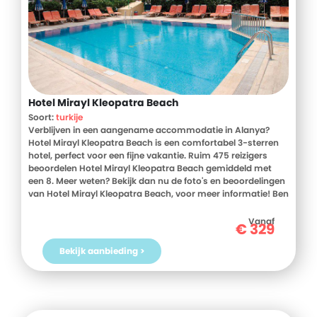
Hotel Mirayl Kleopatra Beach
Soort:
turkije
Verblijven in een aangename accommodatie in Alanya?
Hotel Mirayl Kleopatra Beach is een comfortabel 3-sterren
hotel, perfect voor een fijne vakantie. Ruim 475 reizigers
beoordelen Hotel Mirayl Kleopatra Beach gemiddeld met
een 8. Meer weten? Bekijk dan nu de foto's en beoordelingen
van Hotel Mirayl Kleopatra Beach, voor meer informatie! Ben
jij toe aan een heerlijke vakantie in Turkije? Boek jouw
vakantie naar Hotel Mirayl Kleopatra Beach vandaag nog!
Vanaf
€
329
Bekijk aanbieding >