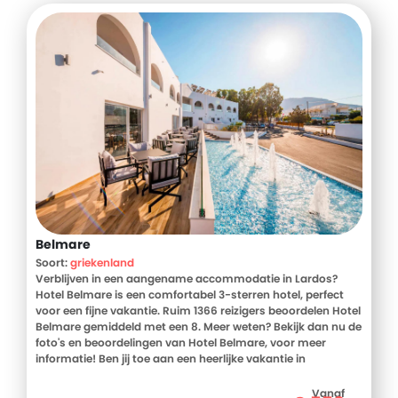
Belmare
Soort:
griekenland
Verblijven in een aangename accommodatie in Lardos?
Hotel Belmare is een comfortabel 3-sterren hotel, perfect
voor een fijne vakantie. Ruim 1366 reizigers beoordelen Hotel
Belmare gemiddeld met een 8. Meer weten? Bekijk dan nu de
foto's en beoordelingen van Hotel Belmare, voor meer
informatie! Ben jij toe aan een heerlijke vakantie in
Griekenland? Boek jouw vakantie naar Hotel Belmare
vandaag nog!
Vanaf