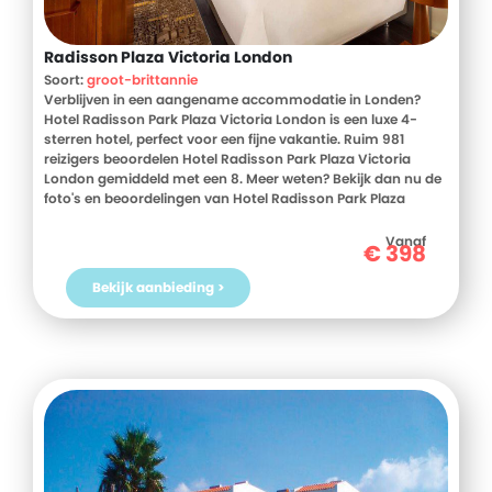
Radisson Plaza Victoria London
Soort:
groot-brittannie
Verblijven in een aangename accommodatie in Londen?
Hotel Radisson Park Plaza Victoria London is een luxe 4-
sterren hotel, perfect voor een fijne vakantie. Ruim 981
reizigers beoordelen Hotel Radisson Park Plaza Victoria
London gemiddeld met een 8. Meer weten? Bekijk dan nu de
foto's en beoordelingen van Hotel Radisson Park Plaza
Victoria London, voor meer informatie! Ben jij toe aan een
heerlijke vakantie in Groot-Brittannie? Boek jouw vakantie
Vanaf
€
398
naar Hotel Radisson Park Plaza Victoria London vandaag
nog!
Bekijk aanbieding >