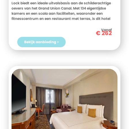
Lock biedt een ideale uitvalsbasis aan de schilderachtige
oevers van het Grand Union Canal. Met 134 eigentijdse
kamers en een scala aan faciliteiten, waaronder een
fitnesscentrum en een restaurant met terras, is dit hotel
perfect voor zowel ontspanning. Bovendien is het hotel
gunstig gelegen tussen het centrum van Londen en
Vanaf
€
262
Heathrow Airport, met uitstekende verbindingen via het
openbaar vervoer. Ervaar de gastvrijheid en het comfort van
Bekijk aanbieding >
Holiday Inn London Brentford Lock en boek nu je verblijf bij
D-reizen voor een onvergetelijke ervaring!