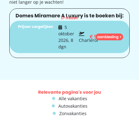
niet langer op je wachten!
Domes Miramare A Luxury is te boeken bij:
D-Reizen
Prijzen vergelijken
5
oktober
€
963
aanbieding >
2026, 8
Charleroi
dgn
Relevante pagina's voor jou
Alle vakanties
Autovakanties
Zonvakanties