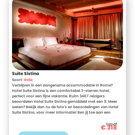
Suite Sistina
Soort:
italie
Verblijven in een aangename accommodatie in Rome?
Hotel Suite Sistina is een comfortabel 3-sterren hotel,
perfect voor een fijne vakantie. Ruim 3467 reizigers
beoordelen Hotel Suite Sistina gemiddeld met een 9. Meer
weten? Bekijk dan nu de foto's en beoordelingen van Hotel
Suite Sistina, voor meer informatie! Ben jij toe aan een
heerlijke vakantie in Italie? Boek jouw vakantie naar Hotel
Suite Sistina vandaag nog!
Vanaf
€
318