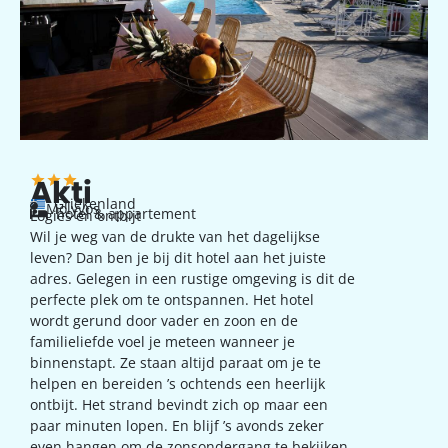
Akti
Griekenland
Molyvos
hotel & appartement
Logies en ontbijt
Wil je weg van de drukte van het dagelijkse
leven? Dan ben je bij dit hotel aan het juiste
adres. Gelegen in een rustige omgeving is dit de
perfecte plek om te ontspannen. Het hotel
wordt gerund door vader en zoon en de
familieliefde voel je meteen wanneer je
binnenstapt. Ze staan altijd paraat om je te
helpen en bereiden ’s ochtends een heerlijk
ontbijt. Het strand bevindt zich op maar een
paar minuten lopen. En blijf ’s avonds zeker
even hangen om de zonsondergang te bekijken.