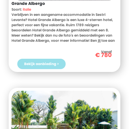
Grande Albergo
Soort:
italie
Verblijven in een aangename accommodatie in Sestri
Levante? Hotel Grande Albergo is een luxe 4-sterren hotel,
perfect voor een fijne vakantie. Ruim 1789 reizigers
beoordelen Hotel Grande Albergo gemiddeld met een 8.
Meer weten? Bekijk dan nu de foto's en beoordelingen van
Hotel Grande Albergo, voor meer informatie! Ben jij toe aan
een heerlijke vakantie in Italie? Boek jouw vakantie naar
Hotel Grande Albergo vandaag nog!
Vanaf
€
780
Bekijk aanbieding >