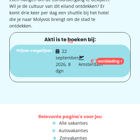
Wil je de cultuur van dit eiland ontdekken? Er
komt drie keer per dag een shuttle bij het hotel
die je naar Molyvos brengt om de stad te
ontdekken.
Akti is te boeken bij:
TUI
Prijzen vergelijken
22
september
€
744
aanbieding >
2026, 8
Amsterdam
dgn
Relevante pagina's voor jou
Alle vakanties
Autovakanties
Zonvakanties