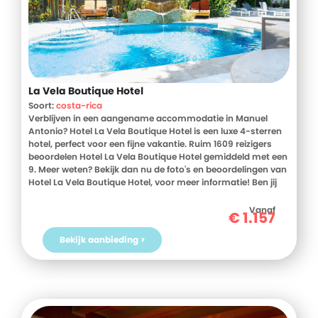
La Vela Boutique Hotel
Soort:
costa-rica
Verblijven in een aangename accommodatie in Manuel
Antonio? Hotel La Vela Boutique Hotel is een luxe 4-sterren
hotel, perfect voor een fijne vakantie. Ruim 1609 reizigers
beoordelen Hotel La Vela Boutique Hotel gemiddeld met een
9. Meer weten? Bekijk dan nu de foto's en beoordelingen van
Hotel La Vela Boutique Hotel, voor meer informatie! Ben jij
toe aan een heerlijke vakantie in Costa Rica? Boek jouw
vakantie naar Hotel La Vela Boutique Hotel vandaag nog!
Vanaf
€
1.157
Bekijk aanbieding >