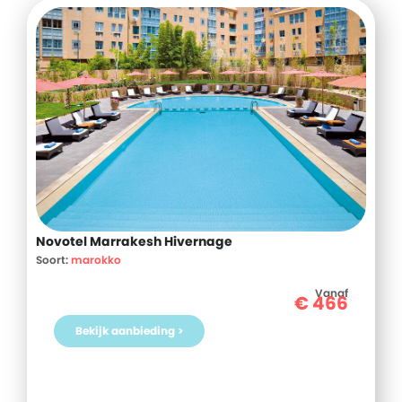
Novotel Marrakesh Hivernage
Soort:
marokko
Vanaf
€
466
Bekijk aanbieding >