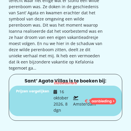
terecht waar het enige wat er stond een wilde
perenboom was. Ze doken in de geschiedenis
van Sant’ Agata en kwamen erachter dat het
symbool van deze omgeving een wilde
perenboom was. Dit was het moment waarop
Ioanna realiseerde dat het voorbestemd was en
ze haar droom van een eigen vakantieadresje
moest volgen. En nu we hier in de schaduw van
deze wilde perenboom zitten, deelt ze dit
unieke verhaal met mij. Ik heb een vermoeden
dat ik een bijzondere vakantie op Kefalonia
tegemoet ga…
Sant’ Agata Villas is te boeken bij:
Elizawashere
Prijzen vergelijken
16
oktober
€
906
aanbieding >
2026, 8
Amsterdam
dgn