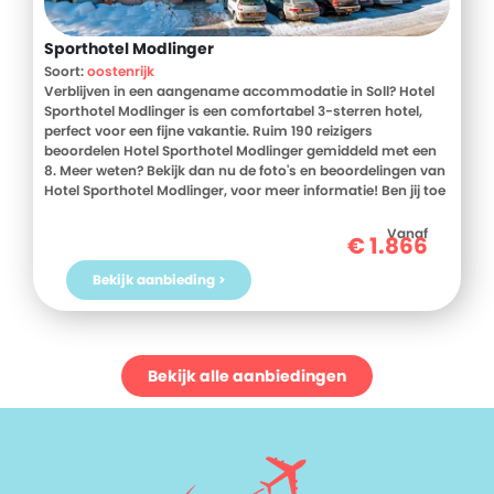
Sporthotel Modlinger
Soort:
oostenrijk
Verblijven in een aangename accommodatie in Soll? Hotel
Sporthotel Modlinger is een comfortabel 3-sterren hotel,
perfect voor een fijne vakantie. Ruim 190 reizigers
beoordelen Hotel Sporthotel Modlinger gemiddeld met een
8. Meer weten? Bekijk dan nu de foto's en beoordelingen van
Hotel Sporthotel Modlinger, voor meer informatie! Ben jij toe
aan een heerlijke vakantie in Oostenrijk? Boek jouw vakantie
naar Hotel Sporthotel Modlinger vandaag nog!
Vanaf
€
1.866
Bekijk aanbieding >
Bekijk alle aanbiedingen