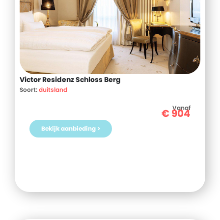
Victor Residenz Schloss Berg
Soort:
duitsland
Vanaf
€
904
Bekijk aanbieding >