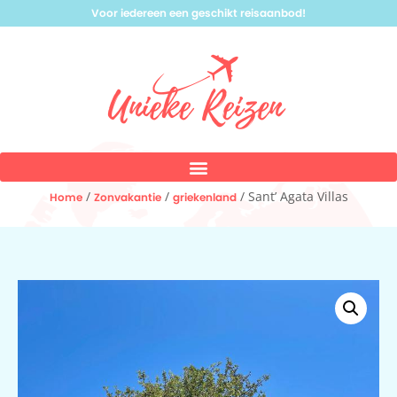
Voor iedereen een geschikt reisaanbod!
/
/
/ Sant’ Agata Villas
Home
Zonvakantie
griekenland