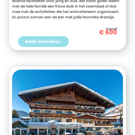
diverse faciliteiten voor jong en oud, dat klinkt goed! Neem
met de hele familie een frisse duik in het zwembad of doe
mee met de activiteiten die het animatieteam organiseert.
En proost samen aan de bar met jullie favoriete drankje.
Kinderen beleven eveneens een topvakantie. Voor hen is er
een splashpool voor de nodige uren waterpret en een
Vanaf
€
600
miniclub waar van alles voor hen georganiseerd wordt. De
wat oudere kinderen kunnen hun energie kwijt bij de
Bekijk aanbieding >
kidsclub. Tenslotte wordt er iedere dag gezorgd voor allerlei
lekkers in het restaurant. Fijne vakantie!