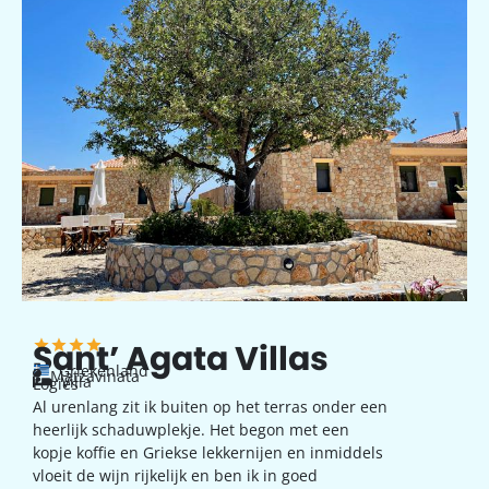
Sant’ Agata Villas
Griekenland
Matzavinata
Villa
Logies
Al urenlang zit ik buiten op het terras onder een
heerlijk schaduwplekje. Het begon met een
kopje koffie en Griekse lekkernijen en inmiddels
vloeit de wijn rijkelijk en ben ik in goed