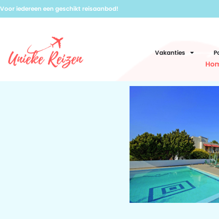
Voor iedereen een geschikt reisaanbod!
Vakanties
P
Ho