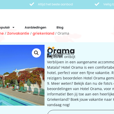
Altijd het beste aanbod
Veilig
opulair
Aanbiedingen
Blog
me
/
Zonvakantie
/
griekenland
/ Orama
Orama
Griekenland
Matala
hotel
Logies en ontbijt
Verblijven in een aangename accommo
Matala? Hotel Orama is een comfortabe
hotel, perfect voor een fijne vakantie.
reizigers beoordelen Hotel Orama gem
9. Meer weten? Bekijk dan nu de foto’s
beoordelingen van Hotel Orama, voor 
informatie! Ben jij toe aan een heerlijk
Griekenland? Boek jouw vakantie naar
vandaag nog!