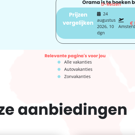
Orama is te boeken bi
D-Reizen
Prijzen
24
augustus
vergelijken
€
2026, 10
Amster
dgn
Relevante pagina's voor jou
Alle vakanties
Autovakanties
Zonvakanties
eze
aanbiedingen