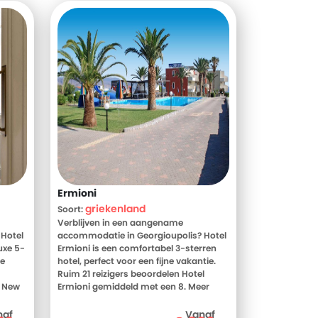
Ermioni
griekenland
Soort:
Verblijven in een aangename
 Hotel
accommodatie in Georgioupolis? Hotel
uxe 5-
Ermioni is een comfortabel 3-sterren
ne
hotel, perfect voor een fijne vakantie.
Ruim 21 reizigers beoordelen Hotel
a New
Ermioni gemiddeld met een 8. Meer
weten?
weten? Bekijk dan nu de foto's en
beoordelingen van Hotel Ermioni, voor
naf
Vanaf