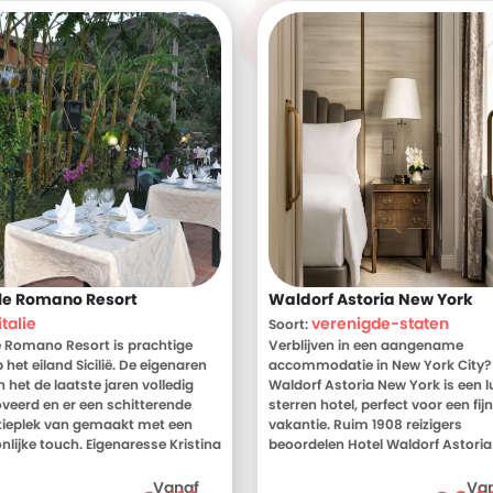
le Romano Resort
Waldorf Astoria New York
italie
verenigde-staten
Soort:
 Romano Resort is prachtige
Verblijven in een aangename
 het eiland Sicilië. De eigenaren
accommodatie in New York City?
 het de laatste jaren volledig
Waldorf Astoria New York is een l
veerd en er een schitterende
sterren hotel, perfect voor een fij
ieplek van gemaakt met een
vakantie. Ruim 1908 reizigers
nlijke touch. Eigenaresse Kristina
beoordelen Hotel Waldorf Astori
r man vertellen je dan ook graag
York gemiddeld met een 9. Meer 
un bijzondere familieverhaal. Bij
Bekijk dan nu de foto's en
Vanaf
Va