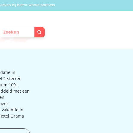
 boeken bij betrouwbare partners
datie in
l 2-sterren
 Ruim 1091
iddeld met een
 en
meer
e vakantie in
 Hotel Orama