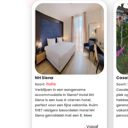
NH Siena
Casa
italie
Soort:
Soort:
Verblijven in een aangename
Casale
accommodatie in Siena? Hotel NH
plek op
Siena is een luxe 4-sterren hotel,
hebben
perfect voor een fijne vakantie. Ruim
gereno
5187 reizigers beoordelen Hotel NH
vakant
Siena gemiddeld met een 8. Meer
persoo
weten? Bekijk dan nu de foto's en
en haa
beoordelingen van Hotel NH Siena, voor
over h
Vanaf