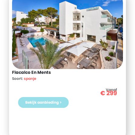
Flacalco En Ments
Soort:
spanje
Vanaf
€
299
Bekijk aanbieding >