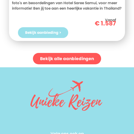
foto's en beoordelingen van Hotel Saree Samui, voor meer
informatie! Ben jij toe aan een heerlijke vakantie in Thailand?
Boek jouw vakantie naar Hotel Saree Samui vandaag nog!
Vanaf
€
1.587
Bekijk aanbieding >
Bekijk alle aanbiedingen
Volg ons ook op