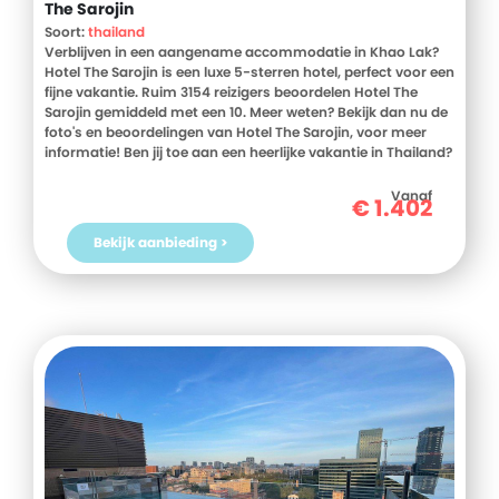
The Sarojin
Soort:
thailand
Verblijven in een aangename accommodatie in Khao Lak?
Hotel The Sarojin is een luxe 5-sterren hotel, perfect voor een
fijne vakantie. Ruim 3154 reizigers beoordelen Hotel The
Sarojin gemiddeld met een 10. Meer weten? Bekijk dan nu de
foto's en beoordelingen van Hotel The Sarojin, voor meer
informatie! Ben jij toe aan een heerlijke vakantie in Thailand?
Boek jouw vakantie naar Hotel The Sarojin vandaag nog!
Vanaf
€
1.402
Bekijk aanbieding >