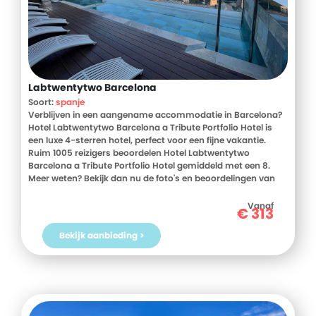
Labtwentytwo Barcelona
Soort:
spanje
Verblijven in een aangename accommodatie in Barcelona?
Hotel Labtwentytwo Barcelona a Tribute Portfolio Hotel is
een luxe 4-sterren hotel, perfect voor een fijne vakantie.
Ruim 1005 reizigers beoordelen Hotel Labtwentytwo
Barcelona a Tribute Portfolio Hotel gemiddeld met een 8.
Meer weten? Bekijk dan nu de foto's en beoordelingen van
Hotel Labtwentytwo Barcelona a Tribute Portfolio Hotel, voor
meer informatie! Ben jij toe aan een heerlijke vakantie in
Vanaf
€
313
Spanje? Boek jouw vakantie naar Hotel Labtwentytwo
Barcelona a Tribute Portfolio Hotel vandaag nog!
Bekijk aanbieding >