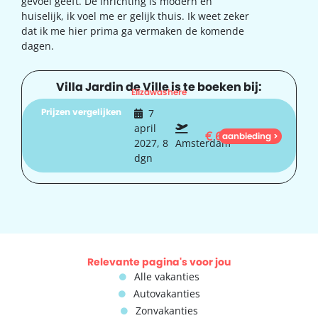
gevoel geeft. De inrichting is modern en
huiselijk, ik voel me er gelijk thuis. Ik weet zeker
dat ik me hier prima ga vermaken de komende
dagen.
Villa Jardin de Ville is te boeken bij:
Elizawashere
Prijzen vergelijken
7
april
€
612
aanbieding >
2027, 8
Amsterdam
dgn
Relevante pagina's voor jou
Alle vakanties
Autovakanties
Zonvakanties