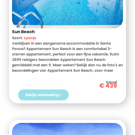
Sun Beach
Soort:
spanje
Verblijven in een aangename accommodatie in Santa
Ponsa? Appartement Sun Beach is een comfortabel 3-
sterren appartement, perfect voor een fijne vakantie. Ruim
3899 reizigers beoordelen Appartement Sun Beach
gemiddeld met een 9. Meer weten? Bekijk dan nu de foto's en
beoordelingen van Appartement Sun Beach, voor meer
informatie! Ben jij toe aan een heerlijke vakantie in Spanje?
Boek jouw vakantie naar Appartement Sun Beach vandaag
Vanaf
€
439
nog!
Bekijk aanbieding >