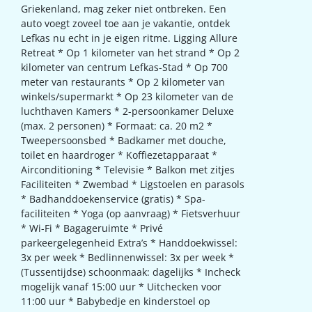
Griekenland, mag zeker niet ontbreken. Een
auto voegt zoveel toe aan je vakantie, ontdek
Lefkas nu echt in je eigen ritme. Ligging Allure
Retreat * Op 1 kilometer van het strand * Op 2
kilometer van centrum Lefkas-Stad * Op 700
meter van restaurants * Op 2 kilometer van
winkels/supermarkt * Op 23 kilometer van de
luchthaven Kamers * 2-persoonkamer Deluxe
(max. 2 personen) * Formaat: ca. 20 m2 *
Tweepersoonsbed * Badkamer met douche,
toilet en haardroger * Koffiezetapparaat *
Airconditioning * Televisie * Balkon met zitjes
Faciliteiten * Zwembad * Ligstoelen en parasols
* Badhanddoekenservice (gratis) * Spa-
faciliteiten * Yoga (op aanvraag) * Fietsverhuur
* Wi-Fi * Bagageruimte * Privé
parkeergelegenheid Extra’s * Handdoekwissel:
3x per week * Bedlinnenwissel: 3x per week *
(Tussentijdse) schoonmaak: dagelijks * Incheck
mogelijk vanaf 15:00 uur * Uitchecken voor
11:00 uur * Babybedje en kinderstoel op