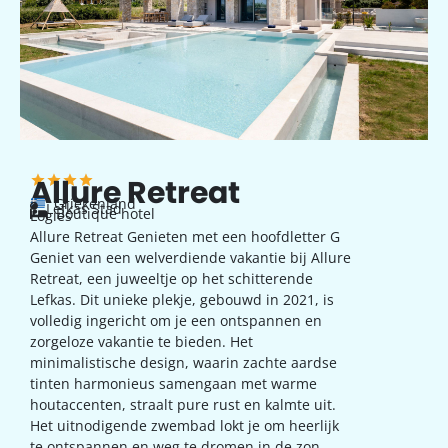
Allure Retreat
Griekenland
Lefkas Stad
Boutique hotel
Logies
Allure Retreat Genieten met een hoofdletter G
Geniet van een welverdiende vakantie bij Allure
Retreat, een juweeltje op het schitterende
Lefkas. Dit unieke plekje, gebouwd in 2021, is
volledig ingericht om je een ontspannen en
zorgeloze vakantie te bieden. Het
minimalistische design, waarin zachte aardse
tinten harmonieus samengaan met warme
houtaccenten, straalt pure rust en kalmte uit.
Het uitnodigende zwembad lokt je om heerlijk
te ontspannen en weg te dromen in de zon,