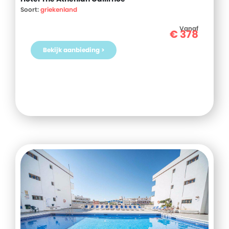
Soort:
griekenland
Vanaf
€
378
Bekijk aanbieding >