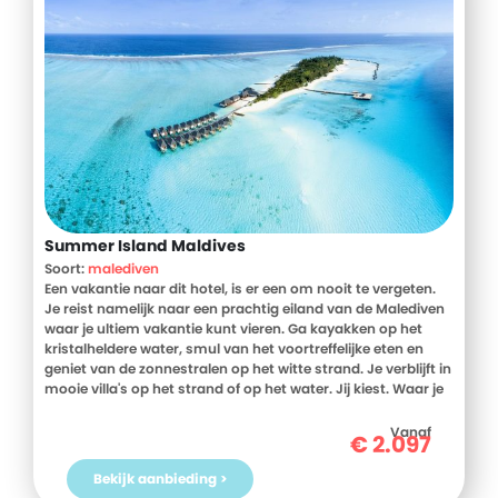
Summer Island Maldives
Soort:
malediven
Een vakantie naar dit hotel, is er een om nooit te vergeten.
Je reist namelijk naar een prachtig eiland van de Malediven
waar je ultiem vakantie kunt vieren. Ga kayakken op het
kristalheldere water, smul van het voortreffelijke eten en
geniet van de zonnestralen op het witte strand. Je verblijft in
mooie villa's op het strand of op het water. Jij kiest. Waar je
ook slaapt, overal heb je uitzicht op de prachtige natuur van
de Malediven. Maak je klaar voor een paradijselijke vakantie.
Vanaf
€
2.097
Bekijk aanbieding >