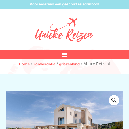
Voor iedereen een geschikt reisaanbod!
/
/
/ Allure Retreat
Home
Zonvakantie
griekenland