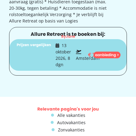
aanvraag (gratis) * Huisdieren toegestaan (max.
20-30kg, tegen betaling) * Accommodatie is niet
rolstoeltoegankelijk Verzorging * Je verblijft bij
Allure Retreat op basis van Logies
Allure Retreat is te boeken bij:
ByJune
Prijzen vergelijken
13
oktober
€
705
aanbieding >
2026, 8
Amsterdam
dgn
Relevante pagina's voor jou
Alle vakanties
Autovakanties
Zonvakanties