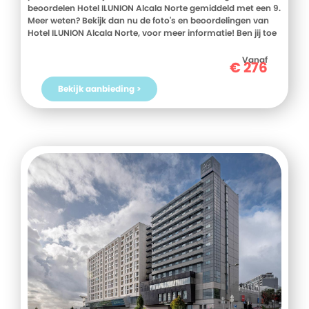
beoordelen Hotel ILUNION Alcala Norte gemiddeld met een 9.
Meer weten? Bekijk dan nu de foto's en beoordelingen van
Hotel ILUNION Alcala Norte, voor meer informatie! Ben jij toe
aan een heerlijke vakantie in Spanje? Boek jouw vakantie
naar Hotel ILUNION Alcala Norte vandaag nog!
Vanaf
€
276
Bekijk aanbieding >