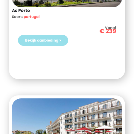
Ac Porto
Soort:
portugal
Vanaf
€
239
Bekijk aanbieding >