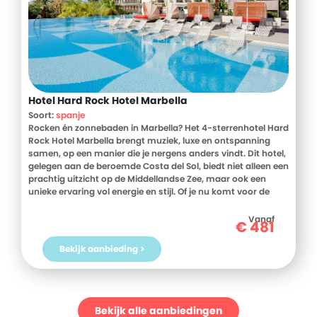
Hotel Hard Rock Hotel Marbella
Soort:
spanje
Rocken én zonnebaden in Marbella? Het 4-sterrenhotel Hard
Rock Hotel Marbella brengt muziek, luxe en ontspanning
samen, op een manier die je nergens anders vindt. Dit hotel,
gelegen aan de beroemde Costa del Sol, biedt niet alleen een
prachtig uitzicht op de Middellandse Zee, maar ook een
unieke ervaring vol energie en stijl. Of je nu komt voor de
muziek, de zon of de gastvrijheid, hier word je behandeld als
een ster! En met de haven van Puerto Banús op slechts 800
Vanaf
€
481
meter en het strand op 500 meter afstand, zit je midden in
de vakantiesferen. Klinkt goed, toch? Boek nu jouw verblijf
Bekijk aanbieding >
bij Hard Rock Marbella en laat die zonvakantie in Spanje
maar snel beginnen!
Bekijk alle aanbiedingen