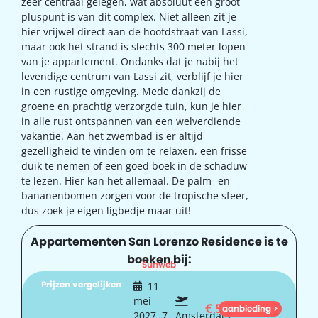
zeer centraal gelegen, wat absoluut een groot
pluspunt is van dit complex. Niet alleen zit je
hier vrijwel direct aan de hoofdstraat van Lassi,
maar ook het strand is slechts 300 meter lopen
van je appartement. Ondanks dat je nabij het
levendige centrum van Lassi zit, verblijf je hier
in een rustige omgeving. Mede dankzij de
groene en prachtig verzorgde tuin, kun je hier
in alle rust ontspannen van een welverdiende
vakantie. Aan het zwembad is er altijd
gezelligheid te vinden om te relaxen, een frisse
duik te nemen of een goed boek in de schaduw
te lezen. Hier kan het allemaal. De palm- en
bananenbomen zorgen voor de tropische sfeer,
dus zoek je eigen ligbedje maar uit!
Appartementen San Lorenzo Residence is te
boeken bij:
Sunweb
Prijzen vergelijken
11
mei
€
579
aanbieding >
2027, 7
Amsterdam