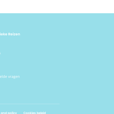
ieke Reizen
s
elde vragen
 and policy
Cookies beleid