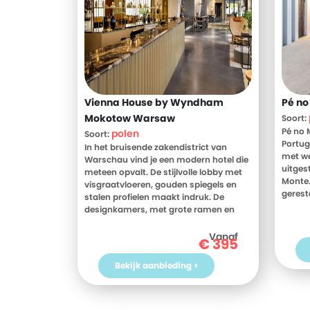
Vienna House by Wyndham
Pé no
Mokotow Warsaw
Soort:
Pé no 
polen
Soort:
Portug
In het bruisende zakendistrict van
met we
Warschau vind je een modern hotel die
uitgest
meteen opvalt. De stijlvolle lobby met
Monte.
visgraatvloeren, gouden spiegels en
gerest
stalen profielen maakt indruk. De
oorspr
designkamers, met grote ramen en
typisc
natuurlijke materialen, bieden ultiem
Monte 
comfort. Geniet van ambachtelijke
Vanaf
€
395
gekoes
cocktails in de lobbybar na een drukke
Helena
dag. De oude binnenstad, het POLIN
Bekijk aanbieding >
kinder
Museum en tal van restaurants en
doel w
galeries liggen op korte afstand. Dit is
in een
de perfecte uitvalsbasis voor een
waar j
onvergetelijke stedentrip in Warschau.