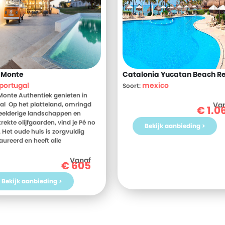
 Monte
Catalonia Yucatan Beach Re
portugal
mexico
Soort:
Monte Authentiek genieten in
al Op het platteland, omringd
Va
€
1.0
elderige landschappen en
rekte olijfgaarden, vind je Pé no
Bekijk aanbieding >
 Het oude huis is zorgvuldig
aureerd en heeft alle
onkelijke charme van een
h Alentejo-huis behouden. Pé no
Vanaf
€
605
is voortgekomen uit een lang
terde droom van het echtpaar
Bekijk aanbieding >
 en Gonçalo, die met hun 3
en naar Alentejo verhuisden. Hun
as deze ruimte te transformeren
 eenvoudige en authentieke plek
e kunt genieten van kwalititime