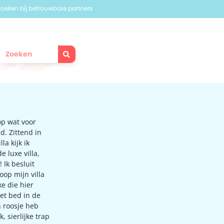
 boeken bij betrouwbare partners
op wat voor
d. Zittend in
la kijk ik
 luxe villa,
! Ik besluit
oop mijn villa
e die hier
het bed in de
n roosje heb
 sierlijke trap