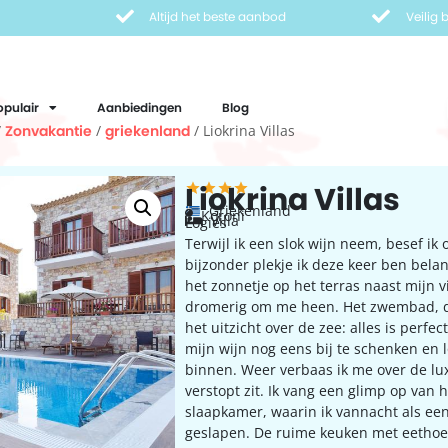
Altijd het beste aanbod
Veilig
opulair
Aanbiedingen
Blog
/
Zonvakantie
/
griekenland
/ Liokrina Villas
Liokrina Villas
Griekenland
Koroni
Villa
Logies
Terwijl ik een slok wijn neem, besef ik 
bijzonder plekje ik deze keer ben belan
het zonnetje op het terras naast mijn vil
dromerig om me heen. Het zwembad, de
het uitzicht over de zee: alles is perfect
mijn wijn nog eens bij te schenken en l
binnen. Weer verbaas ik me over de lux
verstopt zit. Ik vang een glimp op van 
slaapkamer, waarin ik vannacht als ee
geslapen. De ruime keuken met eethoek,