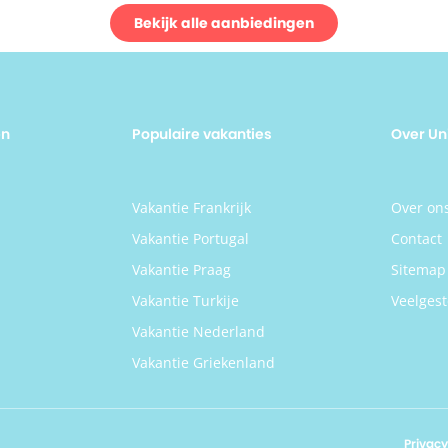
 in de natuur, wat goed gelukt
Bekijk alle aanbiedingen
rfect voor gezinnen De moderne
ting van de kamers biedt alle
t die je zoekt voor een
diende vakantie. 's Ochtends
k je met het geluid van de
 en geniet je van een heerlijk
en
Populaire vakanties
Over Un
, met lokale ingrediënten. Ook is
Monte uitermate geschikt voor
en en biedt de accommodatie
eeltuin, indoor speelkamer en
n
Vakantie Frankrijk
Over on
een boomhut waar de kleintjes
renlang kunnen vermaken.
Vakantie Portugal
Contact
atig worden er filmavonden
niseerd met popcorn buiten op
Vakantie Praag
Sitemap
oot wit scherm en zitzakken, wat
voor een gezellige
Vakantie Turkije
Veelgest
ebijeenkomst onder de sterren.
Vakantie Nederland
ontdekkingstocht In de
ng van Pé no Monte is ook
Vakantie Griekenland
 te doen. Dus spring je huurauto
ga op ontdekking! Het leuke is dat
mgeving door toeristen nog
tot niet ontdekt is, dus het is hier
k rustig. Rij over de slingerende
Privacy