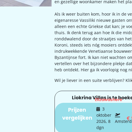
en gezellige woonkamer maken het pla
Als ik weer buiten kom, hoor ik in de ve
eigenaresse Vassiliki nieuwe gasten o
alleen een echte Griekse dat kan; je voel
thuis. Ik denk terug aan hoe ik die mid
ronddwalend door de straatjes van het
Koroni, steeds iets nóg mooiers ontdek
indrukwekkende Venetiaanse bouwwer
Byzantijnse fort. Ik kan niet wachten o
vertellen over het bijzondere plekje da
heb ontdekt. Hier ga ik voorlopig nog n
Wil je liever in een suite verblijven? Kl
Liokrina Villas is te boeke
Elizawashere
Prijzen
3
oktober
vergelijken
€
2026, 8
Amster
dgn