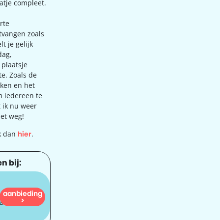
atje compleet.
rte
ntvangen zoals
t je gelijk
dag,
 plaatsje
te. Zoals de
ken en het
m iedereen te
t ik nu weer
iet weg!
ik dan
hier
.
n bij:
aanbieding
1.016
>
dam