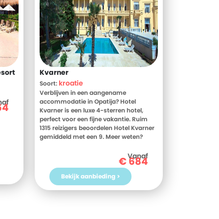
sort
Kvarner
kroatie
Soort:
Verblijven in een aangename
naf
accommodatie in Opatija? Hotel
64
Kvarner is een luxe 4-sterren hotel,
perfect voor een fijne vakantie. Ruim
1315 reizigers beoordelen Hotel Kvarner
gemiddeld met een 9. Meer weten?
Bekijk dan nu de foto's en
beoordelingen van Hotel Kvarner, voor
Vanaf
€
684
meer informatie! Ben jij toe aan een
heerlijke vakantie in Kroatie? Boek jouw
Bekijk aanbieding >
vakantie naar Hotel Kvarner vandaag
nog!