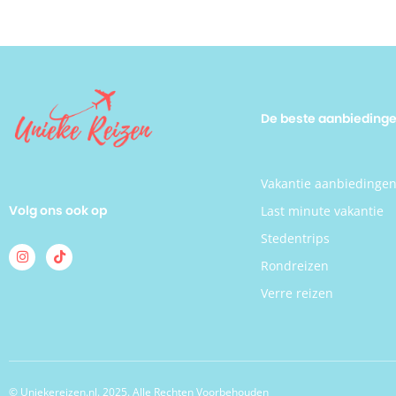
midden
is! Pe
inrich
comfor
welver
ontwaa
natuur
De beste aanbieding
ontbijt
Pé No 
gezinn
een sp
Vakantie aanbiedinge
zelfs 
zich u
Volg ons ook op
Last minute vakantie
Regelm
georga
Stedentrips
een gr
Rondreizen
zorgt 
famili
Verre reizen
Ga op 
omgevi
genoeg
in en 
deze o
weinig 
© Uniekereizen.nl. 2025. Alle Rechten Voorbehouden
heerlij