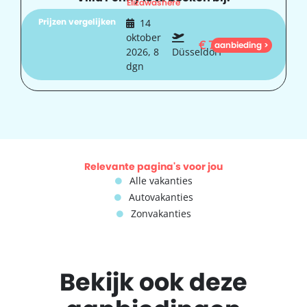
Elizawashere
Prijzen vergelijken
14
oktober
€
736
aanbieding >
2026, 8
Düsseldorf
dgn
Relevante pagina's voor jou
Alle vakanties
Autovakanties
Zonvakanties
Bekijk ook deze