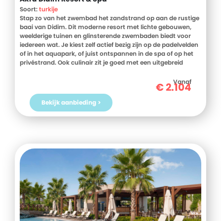
Slaapkamer met 2 eenpersoonsbedden * Badkamer met
Soort:
turkije
douche, toilet en haardroger * Keuken met o.a. koelkast,
Stap zo van het zwembad het zandstrand op aan de rustige
kookplaat, magnetron en koffie-/theefaciliteiten *
baai van Didim. Dit moderne resort met lichte gebouwen,
Woonruimte met (extra) sofabed * Airconditioning *
weelderige tuinen en glinsterende zwembaden biedt voor
Televisie * Kluisje * Wi-Fi * Wasmachine * Strijkplank en -ijzer
iedereen wat. Je kiest zelf actief bezig zijn op de padelvelden
* Terras met zitjes Faciliteiten * Ligstoelen en parasols *
of in het aquapark, of juist ontspannen in de spa of op het
Welkomstpakket * Buitenkeuken * Privé parkeergelegenheid
privéstrand. Ook culinair zit je goed met een uitgebreid
Extra's * Handdoekwissel: 1x per week * Bedlinnenwissel: 1x
buffet en à la carterestaurants met Turkse, Egeïsche en
per week * (Tussentijdse) schoonmaak: 1x per week *
internationale gerechten. Ervaar zelf dit heerlijke
Vanaf
€
2.104
Babybedje op aanvraag (gratis) * Accommodatie is niet
vakantiegevoel in Turkije.
rolstoeltoegankelijk Verzorging * Je verblijft bij Guarda il
Bekijk aanbieding >
Mare op basis van Logies