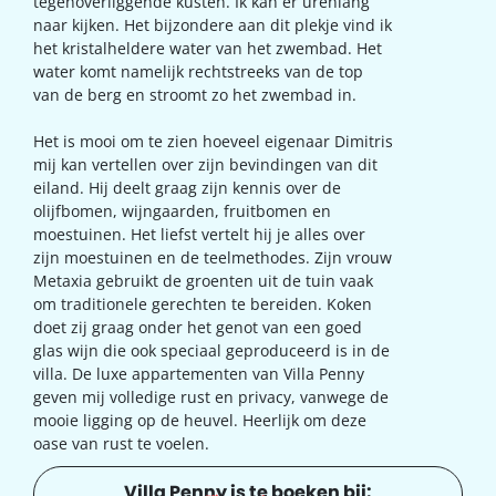
tegenoverliggende kusten. Ik kan er urenlang
naar kijken. Het bijzondere aan dit plekje vind ik
het kristalheldere water van het zwembad. Het
water komt namelijk rechtstreeks van de top
van de berg en stroomt zo het zwembad in.
Het is mooi om te zien hoeveel eigenaar Dimitris
mij kan vertellen over zijn bevindingen van dit
eiland. Hij deelt graag zijn kennis over de
olijfbomen, wijngaarden, fruitbomen en
moestuinen. Het liefst vertelt hij je alles over
zijn moestuinen en de teelmethodes. Zijn vrouw
Metaxia gebruikt de groenten uit de tuin vaak
om traditionele gerechten te bereiden. Koken
doet zij graag onder het genot van een goed
glas wijn die ook speciaal geproduceerd is in de
villa. De luxe appartementen van Villa Penny
geven mij volledige rust en privacy, vanwege de
mooie ligging op de heuvel. Heerlijk om deze
oase van rust te voelen.
Villa Penny is te boeken bij: