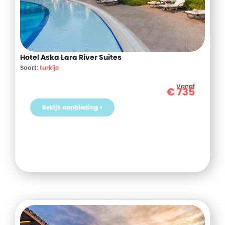
Hotel Aska Lara River Suites
Soort:
turkije
Vanaf
€
735
Bekijk aanbieding >