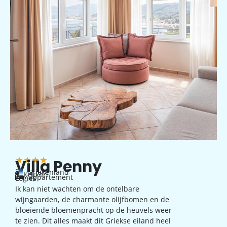
Villa Penny
Griekenland
Kokkari
appartement
Logies
Ik kan niet wachten om de ontelbare
wijngaarden, de charmante olijfbomen en de
bloeiende bloemenpracht op de heuvels weer
te zien. Dit alles maakt dit Griekse eiland heel