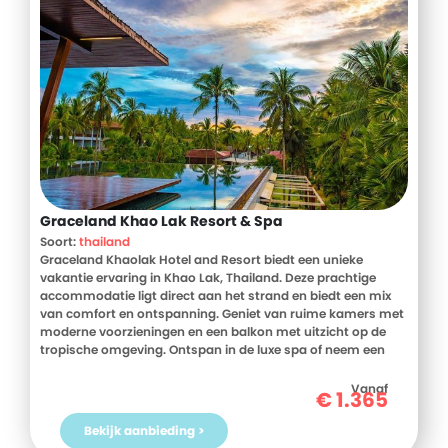
Graceland Khao Lak Resort & Spa
Soort:
thailand
Graceland Khaolak Hotel and Resort biedt een unieke
vakantie ervaring in Khao Lak, Thailand. Deze prachtige
accommodatie ligt direct aan het strand en biedt een mix
van comfort en ontspanning. Geniet van ruime kamers met
moderne voorzieningen en een balkon met uitzicht op de
tropische omgeving. Ontspan in de luxe spa of neem een
duik in een van de zwembaden. Het resort ligt op ongeveer
10 minuten rijden van het centrum van Khao Lak, waar je
Vanaf
€
1.365
verschillende lokale winkels en restaurants ontdekt.
Graceland Khaolak Hotel and Resort is ideaal voor je
Bekijk aanbieding >
zonvakantie in de regio Khao Lak. Thailand biedt een rijke