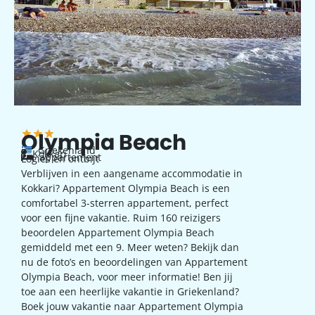
Olympia Beach
Griekenland
Kokkari
appartement
Logies en ontbijt
Verblijven in een aangename accommodatie in
Kokkari? Appartement Olympia Beach is een
comfortabel 3-sterren appartement, perfect
voor een fijne vakantie. Ruim 160 reizigers
beoordelen Appartement Olympia Beach
gemiddeld met een 9. Meer weten? Bekijk dan
nu de foto’s en beoordelingen van Appartement
Olympia Beach, voor meer informatie! Ben jij
toe aan een heerlijke vakantie in Griekenland?
Boek jouw vakantie naar Appartement Olympia