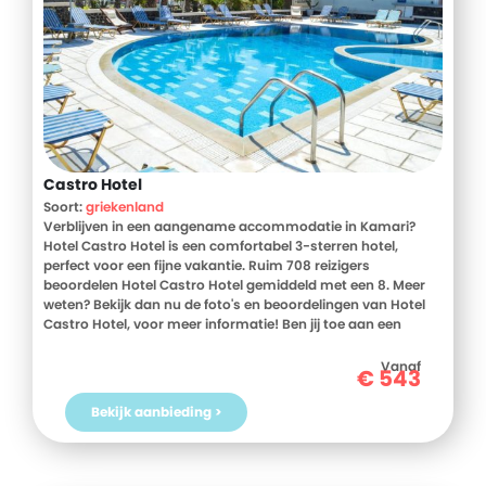
Castro Hotel
Soort:
griekenland
Verblijven in een aangename accommodatie in Kamari?
Hotel Castro Hotel is een comfortabel 3-sterren hotel,
perfect voor een fijne vakantie. Ruim 708 reizigers
beoordelen Hotel Castro Hotel gemiddeld met een 8. Meer
weten? Bekijk dan nu de foto's en beoordelingen van Hotel
Castro Hotel, voor meer informatie! Ben jij toe aan een
heerlijke vakantie in Griekenland? Boek jouw vakantie naar
Hotel Castro Hotel vandaag nog!
Vanaf
€
543
Bekijk aanbieding >