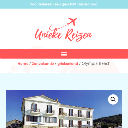
Voor iedereen een geschikt reisaanbod!
/
/
/ Olympia Beach
Home
Zonvakantie
griekenland