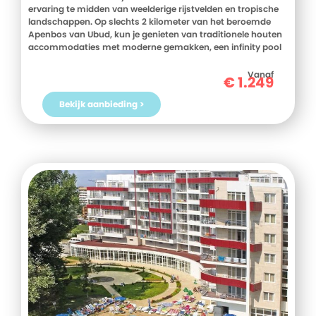
ervaring te midden van weelderige rijstvelden en tropische
landschappen. Op slechts 2 kilometer van het beroemde
Apenbos van Ubud, kun je genieten van traditionele houten
accommodaties met moderne gemakken, een infinity pool
met adembenemend uitzicht en een restaurant dat de
authentieke smaken van de archipel serveert. Boek snel je
Vanaf
€
1.249
verblijf bij D-reizen en dompel jezelf onder in de rust en
schoonheid van Ubud!
Bekijk aanbieding >