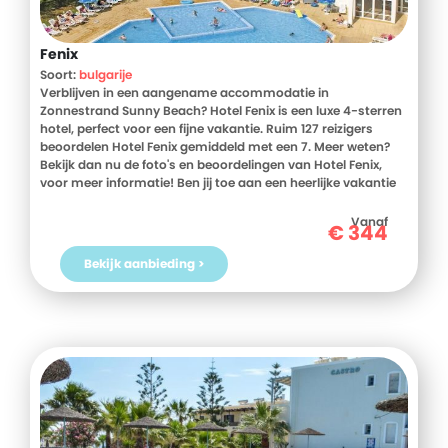
Fenix
Soort:
bulgarije
Verblijven in een aangename accommodatie in
Zonnestrand Sunny Beach? Hotel Fenix is een luxe 4-sterren
hotel, perfect voor een fijne vakantie. Ruim 127 reizigers
beoordelen Hotel Fenix gemiddeld met een 7. Meer weten?
Bekijk dan nu de foto's en beoordelingen van Hotel Fenix,
voor meer informatie! Ben jij toe aan een heerlijke vakantie
in Bulgarije? Boek jouw vakantie naar Hotel Fenix vandaag
nog!
Vanaf
€
344
Bekijk aanbieding >