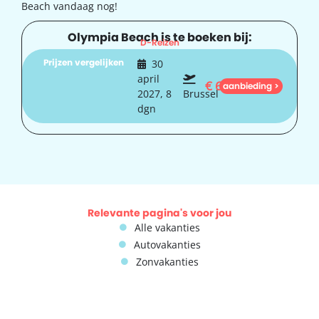
Beach vandaag nog!
Olympia Beach is te boeken bij:
D-Reizen
Prijzen vergelijken
30
april
€
633
aanbieding >
2027, 8
Brussel
dgn
Relevante pagina's voor jou
Alle vakanties
Autovakanties
Zonvakanties