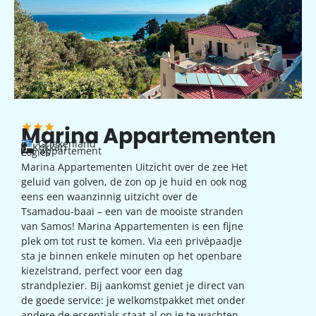
Marina Appartementen
Griekenland
Kokkari
appartement
Logies
Marina Appartementen Uitzicht over de zee Het
geluid van golven, de zon op je huid en ook nog
eens een waanzinnig uitzicht over de
Tsamadou-baai – een van de mooiste stranden
van Samos! Marina Appartementen is een fijne
plek om tot rust te komen. Via een privépaadje
sta je binnen enkele minuten op het openbare
kiezelstrand, perfect voor een dag
strandplezier. Bij aankomst geniet je direct van
de goede service: je welkomstpakket met onder
andere de essentials staat al op je te wachten.