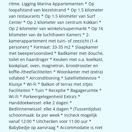
ritme. Ligging Marina Appartementen * Op
loopafstand van kiezelstrand * Op 1.5 kilometer
van restaurants * Op 1.5 kilometer van Surf
Center * Op 2 kilometer van centrum Kokkari *
Op 2 kilometer van winkels/supermarkt * Op 16
kilometer van de luchthaven Kamers * 2-
kamerappartement met tuin- of zeezicht (1-4
personen) * Formaat: 33-35 m2 * Slaapkamer
met tweepersoonsbed * Badkamer met douche,
toilet en haardroger * Keuken met o.a. koelkast,
kookplaat, oven, magnetron, broodrooster en
koffie-/theefaciliteiten * Woonkamer met (extra)
sofabed * Airconditioning * Satelliettelevisie *
Kluisje * Wi-Fi * Balkon of terras met zitjes
Faciliteiten * Tuin * Receptie * Bagageruimte *
Wi-Fi * Parkeergelegenheid Extra’s *
Handdoekwissel: elke 2 dagen *
Bedlinnenwissel: elke 4 dagen * (Tussentijdse)
schoonmaak: 6x per week * Incheck mogelijk
vanaf 12:00 * Uitchecken voor 11:00 uur *
Babybedje op aanvraag * Accommodatie is niet