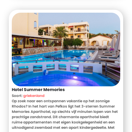
Prima. Ondanks het luxe vijfsterrenlabel voelt het hier
verrassend intiem aan: de kamers zijn verdeeld over
laagbouw en omringd door mediterrane tuinen waar je
heerlijk kunt wegdromen. Er zijn drie zoutwaterzwembaden
om uit te kiezen en wie zichzelf extra wil verwennen, duikt het
wellnesscentrum in met sauna, binnenbad en gym -
allemaal inbegrepen. Overal zijn fijne hoekjes te vinden om je
terug te trekken, een boek te lezen of simpelweg te genieten
van de zon. En als de avond valt, schuif je aan op het terras
van het restaurant, waar lokale smaken en een zacht briesje
je het ultieme eilandgevoel geven.
Hotel Summer Memories
Soort:
griekenland
Op zoek naar een ontspannen vakantie op het zonnige
Rhodos? In het hart van Pefkos ligt het 3-sterren Summer
Memories Aparthotel, op slechts vijf minuten lopen van het
prachtige zandstrand. Dit charmante aparthotel biedt
ruime appartementen met eigen kookgelegenheid en een
uitnodigend zwembad met een apart kindergedeelte. Met