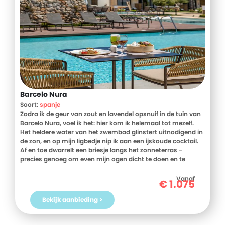
Barcelo Nura
Soort:
spanje
Zodra ik de geur van zout en lavendel opsnuif in de tuin van
Barcelo Nura, voel ik het: hier kom ik helemaal tot mezelf.
Het heldere water van het zwembad glinstert uitnodigend in
de zon, en op mijn ligbedje nip ik aan een ijskoude cocktail.
Af en toe dwarrelt een briesje langs het zonneterras -
precies genoeg om even mijn ogen dicht te doen en te
luisteren naar het zachte ruisen van de palmen. Later struin
ik op slippers naar het wellnesscentrum voor een sauna of
Vanaf
€
1.075
massage. Hier hoef ik nergens over na te denken. Alleen
maar te zijn. En te genieten.
Bekijk aanbieding >
Barcelo Nura ligt op het zuidelijke puntje van Menorca, in het
charmante San Luis, op 1,6 km van het strand van Punta