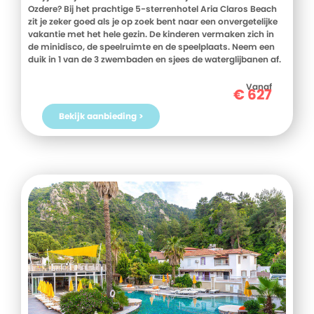
Ozdere? Bij het prachtige 5-sterrenhotel Aria Claros Beach
zit je zeker goed als je op zoek bent naar een onvergetelijke
vakantie met het hele gezin. De kinderen vermaken zich in
de minidisco, de speelruimte en de speelplaats. Neem een
duik in 1 van de 3 zwembaden en sjees de waterglijbanen af.
Of loop het strand op voor een heerlijke duik in de zee. Met
ultra all inclusive verzorging heb je meer dan genoeg
Vanaf
€
627
restaurants om uit te kiezen en worden je smaakpapillen
continu geprikkeld. Ga jij mee? Boek jouw reis naar Aria
Bekijk aanbieding >
Claros Beach voor jouw geweldige all inclusive vakantie in
Turkije.