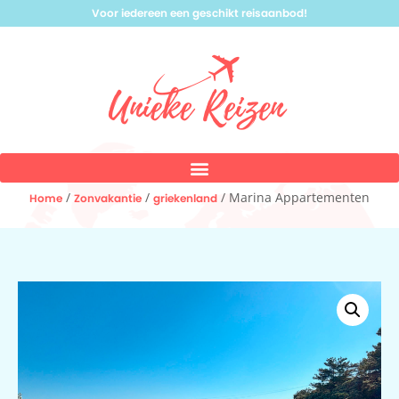
Voor iedereen een geschikt reisaanbod!
/
/
/ Marina Appartementen
Home
Zonvakantie
griekenland