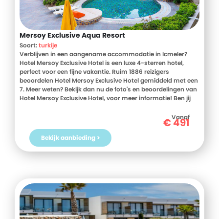
Mersoy Exclusive Aqua Resort
Soort:
turkije
Verblijven in een aangename accommodatie in Icmeler?
Hotel Mersoy Exclusive Hotel is een luxe 4-sterren hotel,
perfect voor een fijne vakantie. Ruim 1886 reizigers
beoordelen Hotel Mersoy Exclusive Hotel gemiddeld met een
7. Meer weten? Bekijk dan nu de foto's en beoordelingen van
Hotel Mersoy Exclusive Hotel, voor meer informatie! Ben jij
toe aan een heerlijke vakantie in Turkije? Boek jouw vakantie
naar Hotel Mersoy Exclusive Hotel vandaag nog!
Vanaf
€
491
Bekijk aanbieding >