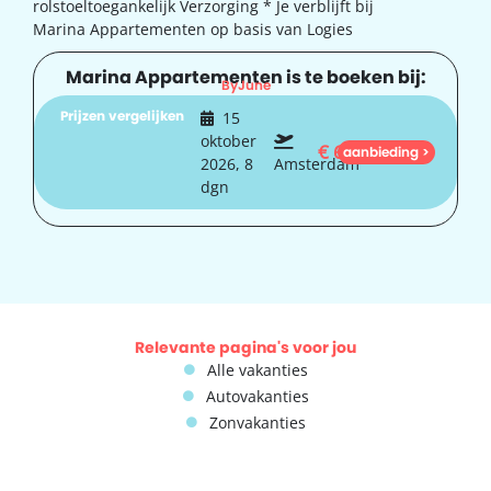
rolstoeltoegankelijk Verzorging * Je verblijft bij
Marina Appartementen op basis van Logies
Marina Appartementen is te boeken bij:
ByJune
Prijzen vergelijken
15
oktober
€
633
aanbieding >
2026, 8
Amsterdam
dgn
Relevante pagina's voor jou
Alle vakanties
Autovakanties
Zonvakanties