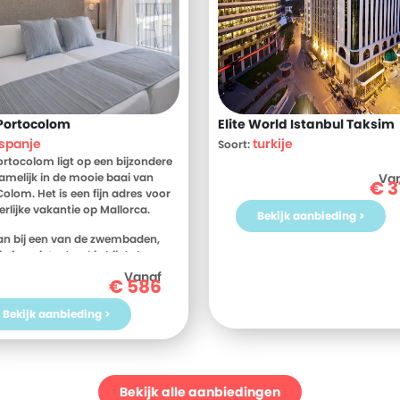
Portocolom
Elite World Istanbul Taksim
spanje
turkije
Soort:
rtocolom ligt op een bijzondere
namelijk in de mooie baai van
Va
€
3
Colom. Het is een fijn adres voor
erlijke vakantie op Mallorca.
Bekijk aanbieding >
n bij een van de zwembaden,
je favoriete drankje bij de bar en
 zo nu en dan even weg op je
Vanaf
€
586
je. De kamers zijn modern
ht met lichte tinten en heerlijk
Bekijk aanbieding >
thuis te komen na een dag vol
ee en strand. Vergeet ook zeker
m er een keer op uit te gaan om
achtige eiland te ontdekken.
 de prachtige hoofdstad Palma,
Bekijk alle aanbiedingen
 pittoreske plaatsjes als