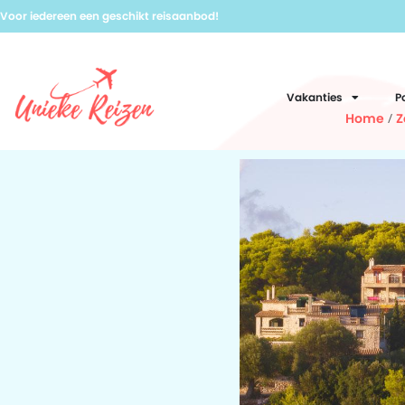
Voor iedereen een geschikt reisaanbod!
Vakanties
P
Home
/
Z