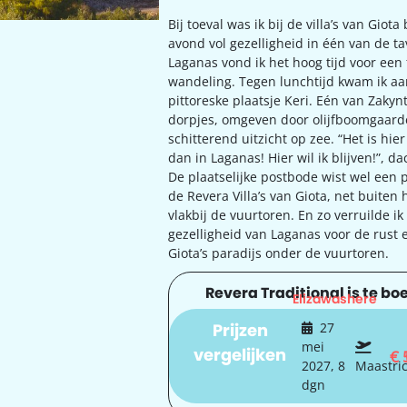
Bij toeval was ik bij de villa’s van Giot
avond vol gezelligheid in één van de ta
Laganas vond ik het hoog tijd voor een 
wandeling. Tegen lunchtijd kwam ik aa
pittoreske plaatsje Keri. Eén van Zakyn
dorpjes, omgeven door olijfboomgaar
schitterend uitzicht op zee. “Het is hie
dan in Laganas! Hier wil ik blijven!”, d
De plaatselijke postbode wist wel een p
de Revera Villa’s van Giota, net buiten 
vlakbij de vuurtoren. En zo verruilde i
gezelligheid van Laganas voor de rust 
Giota’s paradijs onder de vuurtoren.
Revera Traditional is te boe
Elizawashere
Prijzen
27
mei
vergelijken
€
2027, 8
Maastri
dgn