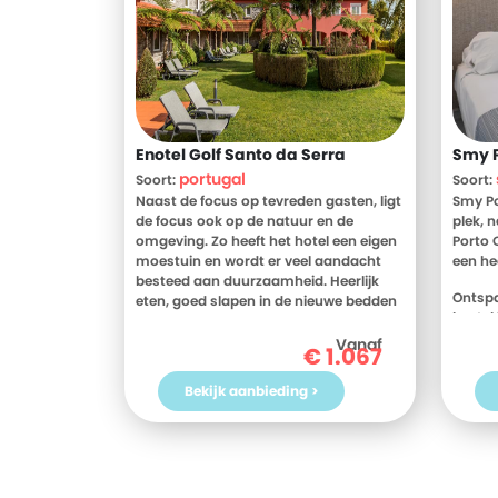
Enotel Golf Santo da Serra
Smy 
portugal
Soort:
Soort:
Naast de focus op tevreden gasten, ligt
Smy Po
de focus ook op de natuur en de
plek, 
omgeving. Zo heeft het hotel een eigen
Porto 
moestuin en wordt er veel aandacht
een he
besteed aan duurzaamheid. Heerlijk
Ontspa
eten, goed slapen in de nieuwe bedden
bestel 
en uitrusten van je wandelingen in de
dommel
natuur, dat kan uitstekend hier.
Vanaf
€
1.067
ligbed
ingeric
Bekijk aanbieding >
om in 
zon, z
niet o
het pr
Bezoek
ontdek