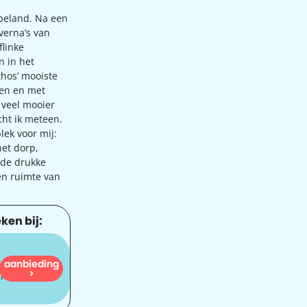
a beland. Na een
verna’s van
flinke
n in het
thos’ mooiste
den en met
r veel mooier
acht ik meteen.
lek voor mij:
het dorp,
k de drukke
en ruimte van
ken bij:
aanbieding
590
>
cht