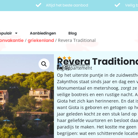
Altijd het beste aanbod
Veilig
opulair
Aanbiedingen
Blog
onvakantie
/
griekenland
/ Revera Traditional
Revera Tradition
Griekenland
Keri
appartement
Logies
Op het uiterste puntje in de zuidwest
Zakynthos staat sinds jaar en dag een 
Monumentaal en metershoog, zorgt ze
veilige bootreis en een rustige nacht. A
Giota het zich kan herinneren. En dat is
want Giota is geboren en getogen op he
jaar geleden kocht ze een stuk land o
haar geliefde vuurtoren en besloot daa
paradijs te maken. Het kostte me geen
begrijpen: wat een schitterende locatie