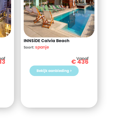
INNSiDE Calvia Beach
spanje
Soort:
naf
Vanaf
13
€
436
Bekijk aanbieding >