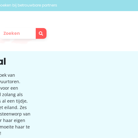
 boeken bij betrouwbare partners
al
hoek van
vuurtoren.
 voor een
l zolang als
 al een tijdje,
t eiland. Zes
p steenworp van
r haar eigen
 moeite haar te
!