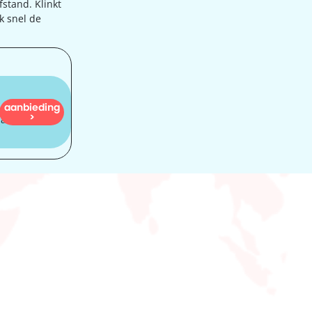
fstand. Klinkt
jk snel de
aanbieding
840
>
dam