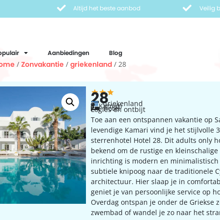
Altijd het beste aanbod
Veilig
opulair
Aanbiedingen
Blog
ome
/
Zonvakantie
/
griekenland
/ 28
28
Griekenland
Kamari
hotel
Logies en ontbijt
Toe aan een ontspannen vakantie op Sa
levendige Kamari vind je het stijlvolle 3
sterrenhotel Hotel 28. Dit adults only ho
bekend om de rustige en kleinschalige 
inrichting is modern en minimalistisc
subtiele knipoog naar de traditionele 
architectuur. Hier slaap je in comfort
geniet je van persoonlijke service op h
Overdag ontspan je onder de Griekse z
zwembad of wandel je zo naar het stra