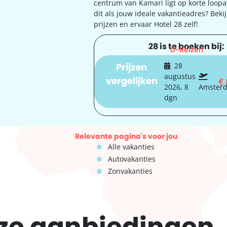
centrum van Kamari ligt op korte loopa
dit als jouw ideale vakantieadres? Beki
prijzen en ervaar Hotel 28 zelf!
28 is te boeken bij:
D-Reizen
Prijzen
28
augustus
vergelijken
€
2026, 8
Amster
dgn
Relevante pagina's voor jou
Alle vakanties
Autovakanties
Zonvakanties