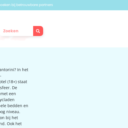
 boeken bij betrouwbare partners
ntorini? In het
-
tel (18+) staat
sfeer. De
h met een
Cycladen
abele bedden en
oog niveau.
on bij het
nd. Ook het