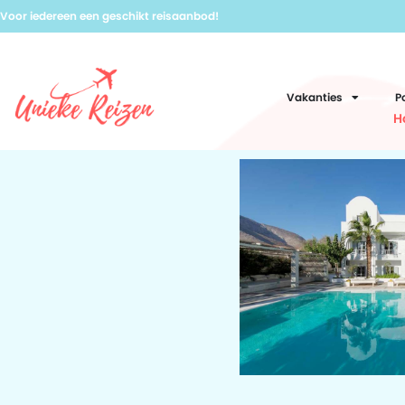
Voor iedereen een geschikt reisaanbod!
Vakanties
P
H