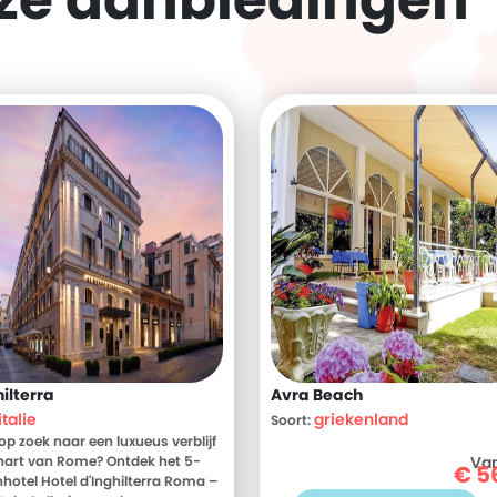
eze
aanbiedingen
hilterra
Avra Beach
italie
griekenland
Soort:
 op zoek naar een luxueus verblijf
 hart van Rome? Ontdek het 5-
Va
€
5
nhotel Hotel d'Inghilterra Roma –