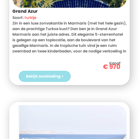
Grand Azur
Soort:
turkije
Zin in een luxe zonvakantie in Marmaris (met het hele gezin),
aan de prachtige Turkse kust? Dan ben je in Grand Azur
Marmaris aan het juiste adres. Dit elegante 5-sterrenhotel
is gelegen op een toplocatie, aan de boulevard van het
gezellige Marmaris. In de tropische tuin vind je een ruim
zwembad en twee kinderbaden, voor de nodige verkoeling in
de Turkse zon, en een heerlijk zonneterras. Kom helemaal
tot rust in de spa of ga lekker luieren op het strand, dat
Vanaf
€
970
slechts op 50 meter afstand ligt. En voor actievelingen zijn er
tal van faciliteiten om te sporten, zoals een fitnessruimte en
Bekijk aanbieding >
een tennisbaan. Helemaal mooi: je verblijf bij Grand Azur is
all inclusive, zodat je onbezorgd en onbeperkt kunt genieten
van je strandvakantie in Turkije. Grand Azur is ook de ideale
locatie voor een honeymoon! Wil jij een luxe, all inclusive (en
gezinsvriendelijke) vakantie vieren aan de prachtige
Lycische kust? Boek dan snel jouw verblijf bij Grand Azur
Marmaris!