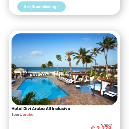
Bekijk aanbieding >
Hotel Divi Aruba All Inclusive
Soort:
aruba
Vanaf
€
2.378