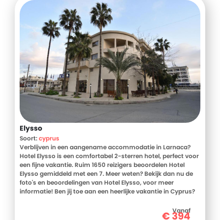
Elysso
Soort:
cyprus
Verblijven in een aangename accommodatie in Larnaca?
Hotel Elysso is een comfortabel 2-sterren hotel, perfect voor
een fijne vakantie. Ruim 1650 reizigers beoordelen Hotel
Elysso gemiddeld met een 7. Meer weten? Bekijk dan nu de
foto's en beoordelingen van Hotel Elysso, voor meer
informatie! Ben jij toe aan een heerlijke vakantie in Cyprus?
Boek jouw vakantie naar Hotel Elysso vandaag nog!
Vanaf
€
394