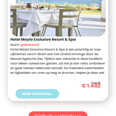
Hotel Mayia Exclusive Resort & Spa
Soort:
griekenland
Hotel Mayia Exclusive Resort & Spa is een prachtig en luxe
vijfsterren resort direct aan het strand omringd door de
blauwe Egeïsche Zee. Tijdens een vakantie in deze Excellent,
voor alleen volwassen gasten, zal het je aan niets ontbreken
en gaat relaxen helemaal vanzelf. De meerdere zwembaden
en ligbedden om uren op weg te dromen, helpen je daar wel
bij.
Vanaf
€
1.482
De exclusieve restaurants, om de smaakpapillen te
prikkelen, laten je à la carte dineren met volledige bediening.
Bekijk aanbieding >
In de
street-food
corners maak je kennis met variërende
Griekse, Italiaanse maar ook Aziatische hapjes. De
champagnebar doet er nog een schepje bovenop en geeft je
het ultieme vakantiegevoel.