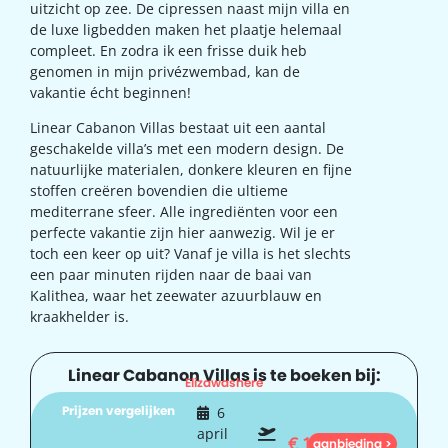
uitzicht op zee. De cipressen naast mijn villa en
de luxe ligbedden maken het plaatje helemaal
compleet. En zodra ik een frisse duik heb
genomen in mijn privézwembad, kan de
vakantie écht beginnen!
Linear Cabanon Villas bestaat uit een aantal
geschakelde villa’s met een modern design. De
natuurlijke materialen, donkere kleuren en fijne
stoffen creëren bovendien die ultieme
mediterrane sfeer. Alle ingrediënten voor een
perfecte vakantie zijn hier aanwezig. Wil je er
toch een keer op uit? Vanaf je villa is het slechts
een paar minuten rijden naar de baai van
Kalithea, waar het zeewater azuurblauw en
kraakhelder is.
Linear Cabanon Villas is te boeken bij:
Elizawashere
Prijzen vergelijken
6
april
€
1.241
aanbieding >