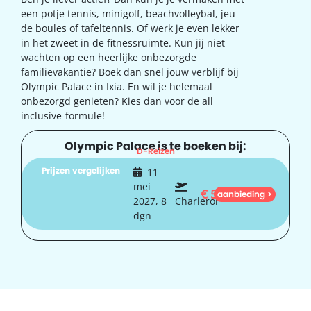
een potje tennis, minigolf, beachvolleybal, jeu
de boules of tafeltennis. Of werk je even lekker
in het zweet in de fitnessruimte. Kun jij niet
wachten op een heerlijke onbezorgde
familievakantie? Boek dan snel jouw verblijf bij
Olympic Palace in Ixia. En wil je helemaal
onbezorgd genieten? Kies dan voor de all
inclusive-formule!
Olympic Palace is te boeken bij:
D-Reizen
Prijzen vergelijken
11
mei
€
569
aanbieding >
2027, 8
Charleroi
dgn