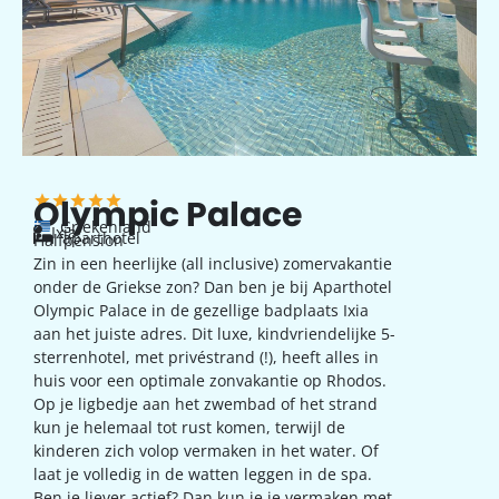
Olympic Palace
Griekenland
Ixia
aparthotel
Halfpension
Zin in een heerlijke (all inclusive) zomervakantie
onder de Griekse zon? Dan ben je bij Aparthotel
Olympic Palace in de gezellige badplaats Ixia
aan het juiste adres. Dit luxe, kindvriendelijke 5-
sterrenhotel, met privéstrand (!), heeft alles in
huis voor een optimale zonvakantie op Rhodos.
Op je ligbedje aan het zwembad of het strand
kun je helemaal tot rust komen, terwijl de
kinderen zich volop vermaken in het water. Of
laat je volledig in de watten leggen in de spa.
Ben je liever actief? Dan kun je je vermaken met