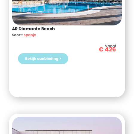
AR Diamante Beach
Soort:
spanje
Vanaf
€
426
Bekijk aanbieding >