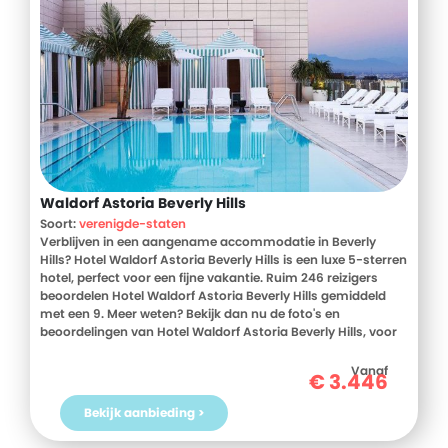
Waldorf Astoria Beverly Hills
Soort:
verenigde-staten
Verblijven in een aangename accommodatie in Beverly
Hills? Hotel Waldorf Astoria Beverly Hills is een luxe 5-sterren
hotel, perfect voor een fijne vakantie. Ruim 246 reizigers
beoordelen Hotel Waldorf Astoria Beverly Hills gemiddeld
met een 9. Meer weten? Bekijk dan nu de foto's en
beoordelingen van Hotel Waldorf Astoria Beverly Hills, voor
meer informatie! Ben jij toe aan een heerlijke vakantie in
Verenigde Staten? Boek jouw vakantie naar Hotel Waldorf
Vanaf
€
3.446
Astoria Beverly Hills vandaag nog!
Bekijk aanbieding >