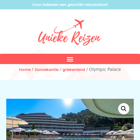
Voor iedereen een geschikt reisaanbod!
/
/
/ Olympic Palace
Home
Zonvakantie
griekenland