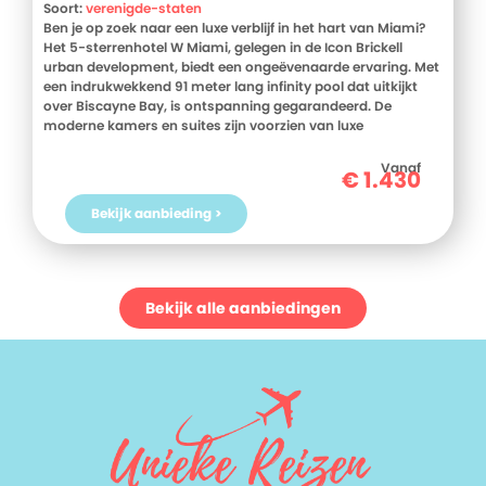
Soort:
verenigde-staten
Ben je op zoek naar een luxe verblijf in het hart van Miami?
Het 5-sterrenhotel W Miami, gelegen in de Icon Brickell
urban development, biedt een ongeëvenaarde ervaring. Met
een indrukwekkend 91 meter lang infinity pool dat uitkijkt
over Biscayne Bay, is ontspanning gegarandeerd. De
moderne kamers en suites zijn voorzien van luxe
beddengoed, een iPod-dock en een 42-inch flatscreen-tv
met filmcollectie. Daarnaast beschikken de kamers over een
Vanaf
€
1.430
magnetron en een minikoelkast voor extra gemak. Culinair
genieten doe je in het restaurant en rooftopbar TULUM, waar
Bekijk aanbieding >
lokale en internationale smaken samenkomen, vergezeld
van adembenemende uitzichten. Met de nabijheid van het
Miami Art Museum en Miami Beach op slechts 10 minuten
rijden, is dit hotel de perfecte uitvalsbasis voor zowel
ontspanning als avontuur. Boek nu je verblijf bij D-reizen en
Bekijk alle aanbiedingen
ervaar het zelf!