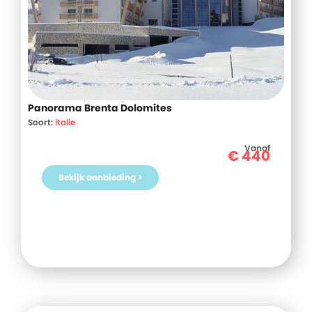
Panorama Brenta Dolomites
Soort:
italie
Vanaf
€
440
Bekijk aanbieding >