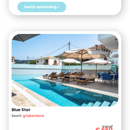
Bekijk aanbieding >
Blue Star
Soort:
griekenland
Vanaf
€
660