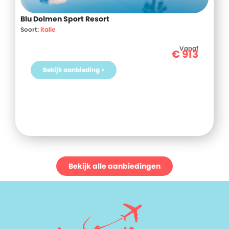
Blu Dolmen Sport Resort
Soort:
italie
Vanaf
€
913
Bekijk aanbieding >
Bekijk alle aanbiedingen