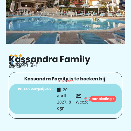
Kassandra Family
Griekenland
Ialyssos
aparthotel
Logies
Kassandra Family is te boeken bij:
D-Reizen
Prijzen vergelijken
20
april
€
284
aanbieding >
2027, 8
Weeze
dgn