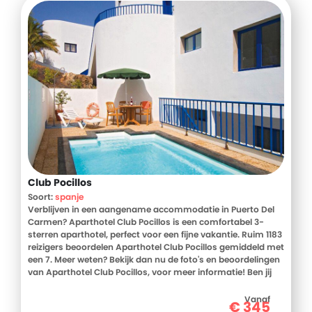
Club Pocillos
Soort:
spanje
Verblijven in een aangename accommodatie in Puerto Del
Carmen? Aparthotel Club Pocillos is een comfortabel 3-
sterren aparthotel, perfect voor een fijne vakantie. Ruim 1183
reizigers beoordelen Aparthotel Club Pocillos gemiddeld met
een 7. Meer weten? Bekijk dan nu de foto's en beoordelingen
van Aparthotel Club Pocillos, voor meer informatie! Ben jij
toe aan een heerlijke vakantie in Spanje? Boek jouw vakantie
naar Aparthotel Club Pocillos vandaag nog!
Vanaf
€
345