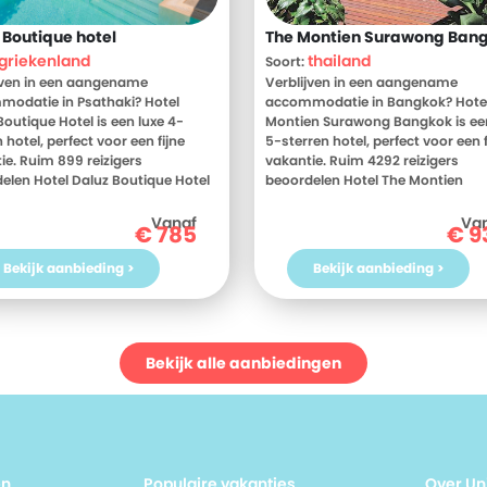
 Boutique hotel
The Montien Surawong Ban
griekenland
thailand
Soort:
jven in een aangename
Verblijven in een aangename
odatie in Psathaki? Hotel
accommodatie in Bangkok? Hote
Boutique Hotel is een luxe 4-
Montien Surawong Bangkok is ee
 hotel, perfect voor een fijne
5-sterren hotel, perfect voor een f
ie. Ruim 899 reizigers
vakantie. Ruim 4292 reizigers
elen Hotel Daluz Boutique Hotel
beoordelen Hotel The Montien
eld met een 9. Meer weten?
Surawong Bangkok gemiddeld m
 dan nu de foto's en
9. Meer weten? Bekijk dan nu de f
Vanaf
Va
€
785
€
9
elingen van Hotel Daluz
en beoordelingen van Hotel The
ue Hotel, voor meer informatie!
Montien Surawong Bangkok, voo
Bekijk aanbieding >
Bekijk aanbieding >
 toe aan een heerlijke vakantie in
informatie! Ben jij toe aan een hee
nland? Boek jouw vakantie naar
vakantie in Thailand? Boek jouw
Daluz Boutique Hotel vandaag
vakantie naar Hotel The Montien
Surawong Bangkok vandaag nog
Bekijk alle aanbiedingen
en
Populaire vakanties
Over Un