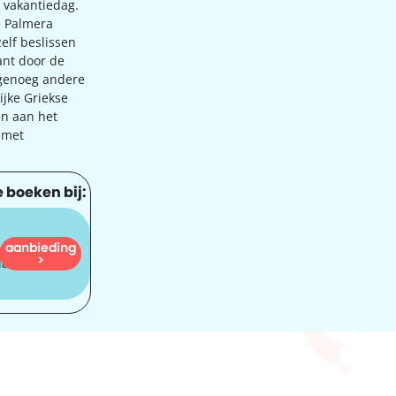
e vakantiedag.
e Palmera
elf beslissen
Want door de
r genoeg andere
ijke Griekse
en aan het
 met
 boeken bij:
aanbieding
857
>
dam