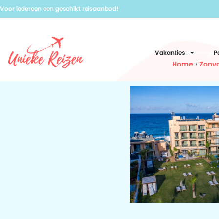
Voor iedereen een geschikt reisaanbod!
Vakanties
P
Home
/
Zonva