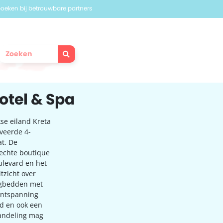
 boeken bij betrouwbare partners
otel & Spa
se eiland Kreta
oveerde 4-
at. De
 echte boutique
ulevard en het
zicht over
ligbedden met
 ontspanning
ad en ook een
andeling mag