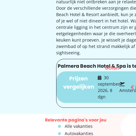
natuurlijk niet ontbreken aan je relaxt
Door de verschillende verzorgingen di
Beach Hotel & Resort aanbiedt, kun je z
of je wel of niet dineert in het hotel. 
centrale ligging in het centrum zijn e
eetgelegenheden waar je die overheerl
keuken kunt proeven. Je wisselt je dag
zwembad of op het strand makkelijk af
sightseeing.
Palmera Beach Hotel & Spa is te
GOfun
Prijzen
30
september
vergelijken
€
2026, 8
Amster
dgn
Relevante pagina's voor jou
Alle vakanties
Autovakanties