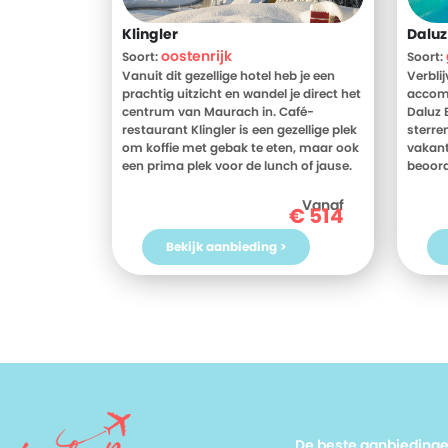
Klingler
Daluz
oostenrijk
Soort:
Soort:
Vanuit dit gezellige hotel heb je een
Verbli
prachtig uitzicht en wandel je direct het
accomm
centrum van Maurach in. Café-
Daluz 
restaurant Klingler is een gezellige plek
sterren
om koffie met gebak te eten, maar ook
vakant
een prima plek voor de lunch of jause.
beoord
De supermarkt ligt praktisch onder het
gemidd
hotel en ook de skilift is in de buurt
Bekijk
Vanaf
€
514
(200m, Rofanbahn). Ga je liever voor de
beoord
rust? Maak dan gebruik van de
Boutiq
Bekijk aanbieding >
wellness en de wifi op je kamer. Kortom:
Ben jij
een ideale basis voor je vakantie.
Grieke
Hotel 
nog!
De beste aanbieding