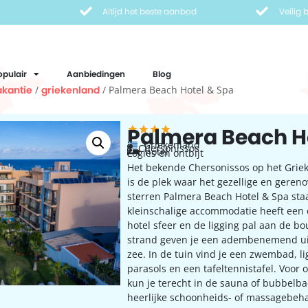
Altijd het beste aanbod
Veilig
opulair
Aanbiedingen
Blog
kantie
/
griekenland
/ Palmera Beach Hotel & Spa
Palmera Beach H
Griekenland
Chersonissos
hotel
Logies en ontbijt
Het bekende Chersonissos op het Griek
is de plek waar het gezellige en geren
sterren Palmera Beach Hotel & Spa sta
kleinschalige accommodatie heeft een
hotel sfeer en de ligging pal aan de bo
strand geven je een adembenemend uit
zee. In de tuin vind je een zwembad, 
parasols en een tafeltennistafel. Voor
kun je terecht in de sauna of bubbelb
heerlijke schoonheids- of massagebeh