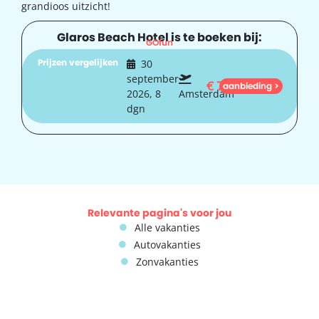
grandioos uitzicht!
Glaros Beach Hotel is te boeken bij:
GOfun
Prijzen vergelijken
30
september
€
744
aanbieding >
2026, 8
Amsterdam
dgn
Relevante pagina's voor jou
Alle vakanties
Autovakanties
Zonvakanties