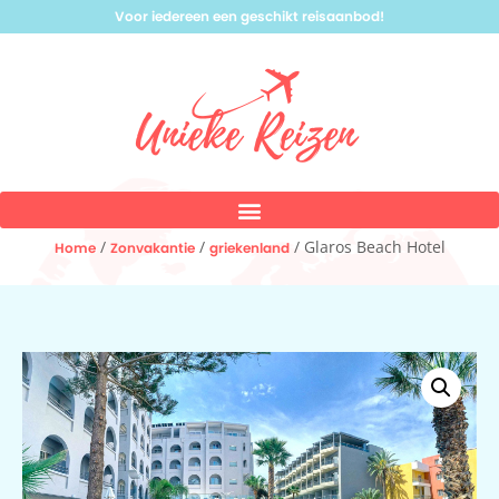
Voor iedereen een geschikt reisaanbod!
/
/
/ Glaros Beach Hotel
Home
Zonvakantie
griekenland