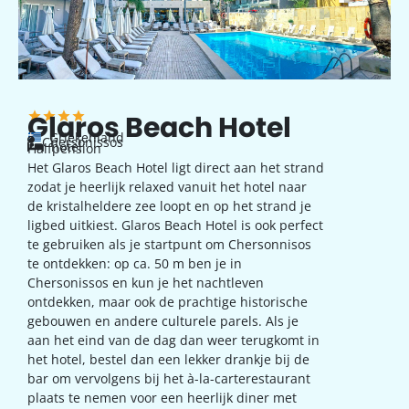
Glaros Beach Hotel
Griekenland
Chersonissos
hotel
Halfpension
Het Glaros Beach Hotel ligt direct aan het strand
zodat je heerlijk relaxed vanuit het hotel naar
de kristalheldere zee loopt en op het strand je
ligbed uitkiest. Glaros Beach Hotel is ook perfect
te gebruiken als je startpunt om Chersonnisos
te ontdekken: op ca. 50 m ben je in
Chersonissos en kun je het nachtleven
ontdekken, maar ook de prachtige historische
gebouwen en andere culturele parels. Als je
aan het eind van de dag dan weer terugkomt in
het hotel, bestel dan een lekker drankje bij de
bar om vervolgens bij het à-la-carterestaurant
plaats te nemen voor een heerlijk diner met