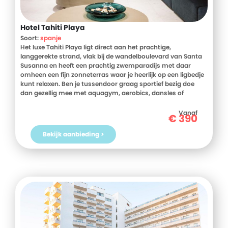
Hotel Tahiti Playa
Soort:
spanje
Het luxe Tahiti Playa ligt direct aan het prachtige,
langgerekte strand, vlak bij de wandelboulevard van Santa
Susanna en heeft een prachtig zwemparadijs met daar
omheen een fijn zonneterras waar je heerlijk op een ligbedje
kunt relaxen. Ben je tussendoor graag sportief bezig doe
dan gezellig mee met aquagym, aerobics, dansles of
voetbal.
Vanaf
€
390
Op het terras van de cafetaria kun je genieten van snacks,
ijsjes en heerlijke, huisgemaakte sangría en in het
Bekijk aanbieding >
hoogseizoen ook van verrassende avondshows. De
snackbar aan het strand verzorgt van mei tot en met
oktober lekkere broodjes en in het buffetrestaurant heb je
uitzicht op zee en worden sommige maaltijden bereid waar
je bij staat. In de salon is het 's avonds gezellig om een
drankje drinken en een dansje te wagen.
Voor kinderen is er een kinderbadje en een speeltuintje. Bij
de leuke miniclub kunnen zij film kijken, mee doen met
knutselen en verschillende spelletjes en worden zij af en toe