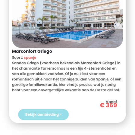
geschminkt. Alsof dat nog niet genoeg is, is er 's avonds is
er ook nog eens minidisco. Wat een feestje!
Marconfort Griego
Soort:
spanje
Sandos Griego (voorheen bekend als Marconfort Griego) in
het charmante Torremolinos is een fijn 4-sterrenhotel en
van alle gemakken voorzien. Of je nu kiest voor een
romantisch uitje naar het zonnige zuiden van Spanje, of een
gezellige familievakantie, hier vind je precies wat je nodig
hebt voor een onvergetelijke vakantie aan de Costa del Sol.
Neem een verfrissende duik in het schitterende
buitenzwembad en proef de heerlijke gerechten in de diverse
Vanaf
€
369
restaurants en bars. Wat je voorkeur ook is, Sandos Griego
zorgt voor ontspanning, comfort en gezelligheid. Ook
Bekijk aanbieding >
benieuwd geworden? Lees dan snel verder en boek jouw
vakantie naar Sandos Griego bij D-reizen!