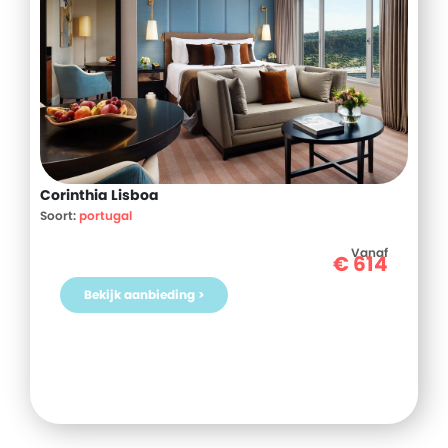
Corinthia Lisboa
Soort:
portugal
Vanaf
€
614
Bekijk aanbieding >