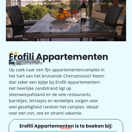
Erofili Appartementen
Griekenland
Chersonissos
appartement
Logies
Op zoek naar een fijn appartementencomplex in
het hart van het bruisende Chersonissos? Neem
dan zeker een kijkje bij Erofili Appartementen!
Het heerlijke zandstrand ligt op
steenworpafstand en de vele restaurants,
barretjes, terrasjes en winkeltjes zorgen voor
veel gezelligheid rondom het complex. Ideaal
voor een zon, zee en strand vakantie.
Erofili Appartementen is te boeken bij:
GOfun