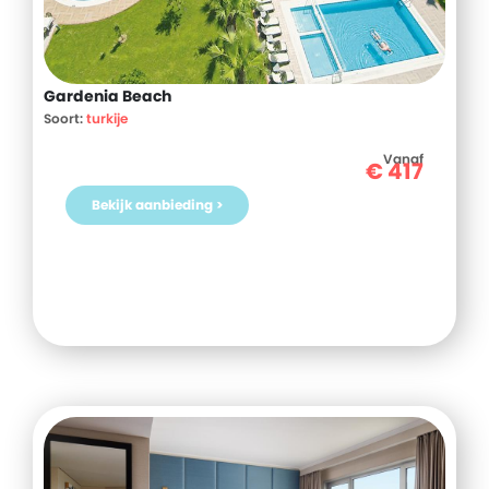
Gardenia Beach
Soort:
turkije
Vanaf
€
417
Bekijk aanbieding >