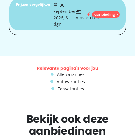
Prijzen vergelijken
30
september
€
612
aanbieding >
2026, 8
Amsterdam
dgn
Relevante pagina's voor jou
Alle vakanties
Autovakanties
Zonvakanties
Bekijk ook deze
aanbiedingen