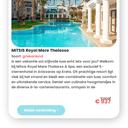
MITSIS Royal Mare Thalasso
Soort:
griekenland
Is een vakantie vol stijlvolle luxe echt iets voor jou? Welkom
bij Mitsis Royal Mare Thalasso & Spa, een exclusief 5-
sterrenhotel in Anissaras op Kreta. Dit prachtige resort ligt
vlak bij het strand en biedt een combinatie van luxe, comfort
en uitstekende service. Geniet van culinaire hoogstandjes in
de diverse à-la-carterestaurants, ontspan in de
prijswinnende spa of neem een duik in een van de vele
zwembaden. Dat kan in je 'eigen' stukje zwembad (wanneer
Vanaf
€
937
je een swim-up kamer boekt) of in een van de maar liefst 25
algemene zwembaden. Tijdens het zwemmen en zonnen
Bekijk aanbieding >
bij Mitsis Royal Mare ben je omringd door wel honderden
palmbomen, waardoor een vakantiegevoel nooit ver te
zoeken is. Laat die droomvakantie maar komen!