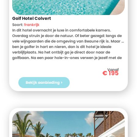
Golf Hotel Colvert
Soort:
frankrijk
In dit hotel overnacht je luxe in comfortabele kamers.
Overdag struin je door de natuur. Of beter gezegd: langs de
vele wijngaarden die de omgeving van Beaune rijk is. Maar …
ben je golfer in hart en nieren, dan is dit hotel je ideale
verblijfplaats. Na het ontbijt ga je direct door naar de
golfbaan. Na een paar hole-in-ones verwen je jezelf met de
lekkerste wijn uit Beaune. Of sla je slag in de charmante
winkelstraten van de stad. Ook leuk om te doen tijdens je
Vanaf
€
195
vakantie Frankrijk: huur een fiets in het hotel en verken de
wijngaardroute of de La Voie du Tacot Beauneroute. Meer
Bekijk aanbieding >
ontspanning? Rol je handdoek dan uit op een van de
ligbedden aan het zwembad.