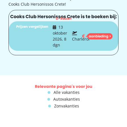
Cooks Club Hersonissos Crete!
Cooks Club Hersonissos Crete is te boeken bij:
D-Reizen
Prijzen vergelijken
13
oktober
€
442
aanbieding >
2026, 8
Charleroi
dgn
Relevante pagina's voor jou
Alle vakanties
Autovakanties
Zonvakanties