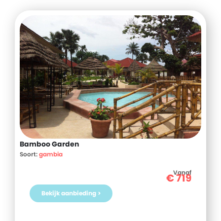
Bamboo Garden
Soort:
gambia
Vanaf
€
719
Bekijk aanbieding >