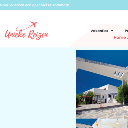
Voor iedereen een geschikt reisaanbod!
Vakanties
P
Home