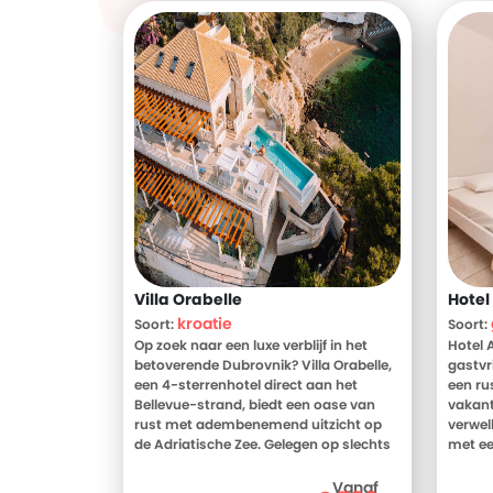
Villa Orabelle
Hotel
kroatie
Soort:
Soort:
Op zoek naar een luxe verblijf in het
Hotel 
betoverende Dubrovnik? Villa Orabelle,
gastvr
een 4-sterrenhotel direct aan het
een ru
Bellevue-strand, biedt een oase van
vakant
rust met adembenemend uitzicht op
verwel
de Adriatische Zee. Gelegen op slechts
met ee
15 minuten lopen van het historische
van ee
oude centrum, combineert deze villa
perfec
Vanaf