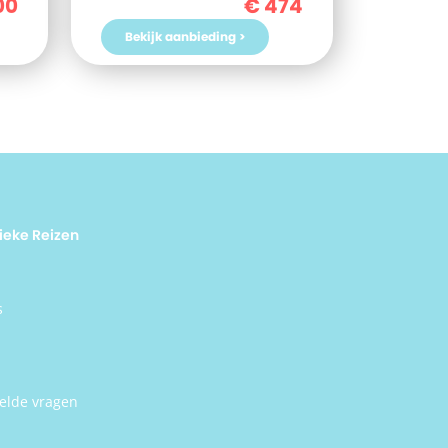
00
€
474
aan
and?
Bekijk aanbieding >
hemis
ieke Reizen
s
elde vragen