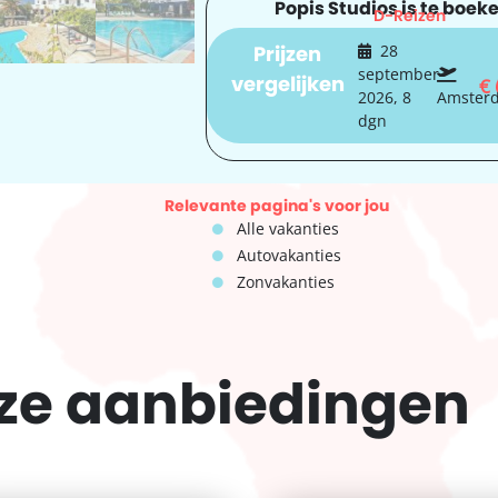
Popis Studios is te boeke
D-Reizen
Prijzen
28
september
vergelijken
€
2026, 8
Amster
dgn
Relevante pagina's voor jou
Alle vakanties
Autovakanties
Zonvakanties
eze
aanbiedingen