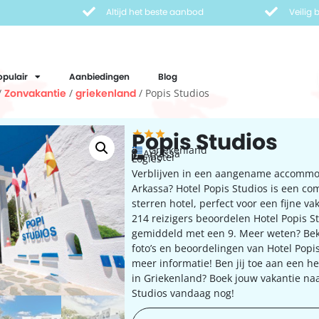
Altijd het beste aanbod
Veilig
opulair
Aanbiedingen
Blog
/
Zonvakantie
/
griekenland
/ Popis Studios
Popis Studios
Griekenland
Arkassa
hotel
Logies
Verblijven in een aangename accommo
Arkassa? Hotel Popis Studios is een co
sterren hotel, perfect voor een fijne va
214 reizigers beoordelen Hotel Popis S
gemiddeld met een 9. Meer weten? Bek
foto’s en beoordelingen van Hotel Popis
meer informatie! Ben jij toe aan een he
in Griekenland? Boek jouw vakantie naa
Studios vandaag nog!