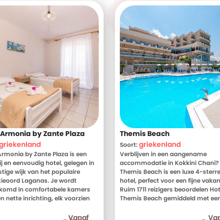
 Armonia by Zante Plaza
Themis Beach
griekenland
griekenland
Soort:
Armonia by Zante Plaza is een
Verblijven in een aangename
ij en eenvoudig hotel, gelegen in
accommodatie in Kokkini Chani? 
stige wijk van het populaire
Themis Beach is een luxe 4-sterr
ieoord Laganas. Je wordt
hotel, perfect voor een fijne vakan
komd in comfortabele kamers
Ruim 1711 reizigers beoordelen Hot
n nette inrichting, elk voorzien
Themis Beach gemiddeld met een
n balkon met buitenmeubilair-
Meer weten? Bekijk dan nu de foto
t om te ontspannen na een
beoordelingen van Hotel Themis 
Vanaf
Va