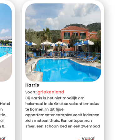
Harris
griekenland
Soort:
Bij Harris is het niet moeilijk om
Hotel
helemaal in de Griekse vakantiemodus
en
te komen. In dit fijne
tie.
appartementencomplex voelt iedereen
el
zich meteen thuis. Een ontspannen
 8.
sfeer, een schoon bed en een zwembad
's en
voor de deur; meer heeft een mens niet
Beach,
nodig om helemaal tot rust te komen.
naf
Vanaf