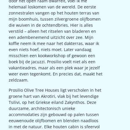
door het open raam dwarrelt, voel ik me
helemaal loskomen van de wereld. De eerste
zonnestralen vangen op het houten terras van
mijn boomhuis, tussen zilvergroene olijfbomen
die wuiven in de ochtendbries. Hier is alles
verstild – alleen het ritselen van bladeren en
een adembenemend uitzicht over zee. Mijn
koffie neem ik mee naar het dakterras, waar ik
even niets hoef, niets moet. Later vandaag
misschien een kookworkshop of gewoon een
boek bij de jacuzzi. Prosilio voelt niet als een
vakantieadres, maar als een plek waar je jezelf
weer even tegenkomt. En precies dat, maakt het
zeldzaam.
Prosilio Olive Tree Houses ligt verscholen in het
groene hart van Akrotiri, vlak bij het levendige
Tsilivi, op het Griekse eiland Zakynthos. Deze
duurzame, architectonisch unieke
accommodaties zijn gebouwd op palen tussen
eeuwenoude olijfbomen en blenden naadloos
in met de natuur. Elke houten cabin is sfeervol