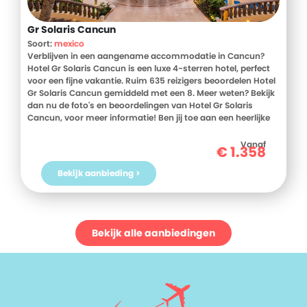
Gr Solaris Cancun
Soort:
mexico
Verblijven in een aangename accommodatie in Cancun?
Hotel Gr Solaris Cancun is een luxe 4-sterren hotel, perfect
voor een fijne vakantie. Ruim 635 reizigers beoordelen Hotel
Gr Solaris Cancun gemiddeld met een 8. Meer weten? Bekijk
dan nu de foto's en beoordelingen van Hotel Gr Solaris
Cancun, voor meer informatie! Ben jij toe aan een heerlijke
vakantie in Mexico? Boek jouw vakantie naar Hotel Gr Solaris
Cancun vandaag nog!
Vanaf
€
1.358
Bekijk aanbieding >
Bekijk alle aanbiedingen