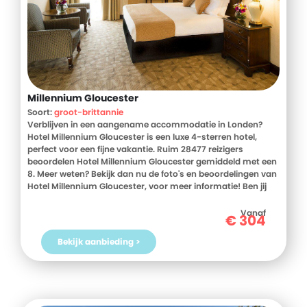
Millennium Gloucester
Soort:
groot-brittannie
Verblijven in een aangename accommodatie in Londen?
Hotel Millennium Gloucester is een luxe 4-sterren hotel,
perfect voor een fijne vakantie. Ruim 28477 reizigers
beoordelen Hotel Millennium Gloucester gemiddeld met een
8. Meer weten? Bekijk dan nu de foto's en beoordelingen van
Hotel Millennium Gloucester, voor meer informatie! Ben jij
toe aan een heerlijke vakantie in Groot-Brittannie? Boek
jouw vakantie naar Hotel Millennium Gloucester vandaag
Vanaf
€
304
nog!
Bekijk aanbieding >