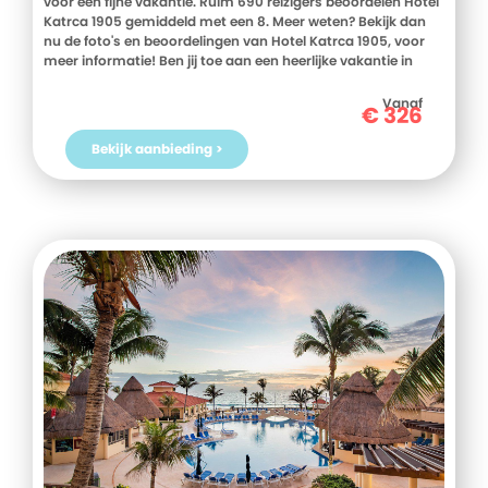
voor een fijne vakantie. Ruim 690 reizigers beoordelen Hotel
Katrca 1905 gemiddeld met een 8. Meer weten? Bekijk dan
nu de foto's en beoordelingen van Hotel Katrca 1905, voor
meer informatie! Ben jij toe aan een heerlijke vakantie in
Slovenie? Boek jouw vakantie naar Hotel Katrca 1905
vandaag nog!
Vanaf
€
326
Bekijk aanbieding >