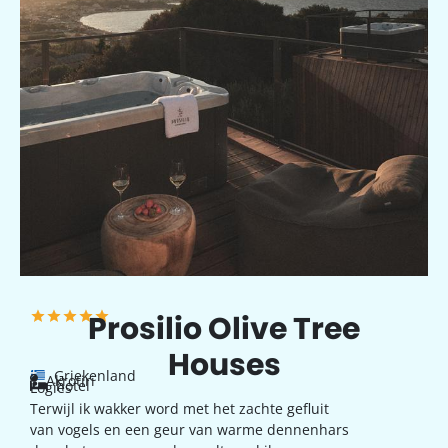
Prosilio Olive Tree
Houses
Griekenland
Akrotiri
hotel
Logies
Terwijl ik wakker word met het zachte gefluit
van vogels en een geur van warme dennenhars