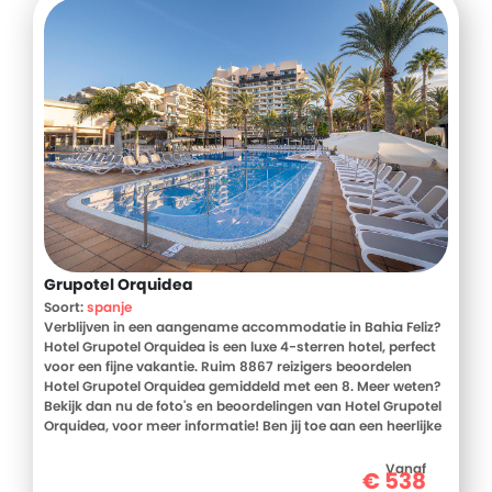
Grupotel Orquidea
Soort:
spanje
Verblijven in een aangename accommodatie in Bahia Feliz?
Hotel Grupotel Orquidea is een luxe 4-sterren hotel, perfect
voor een fijne vakantie. Ruim 8867 reizigers beoordelen
Hotel Grupotel Orquidea gemiddeld met een 8. Meer weten?
Bekijk dan nu de foto's en beoordelingen van Hotel Grupotel
Orquidea, voor meer informatie! Ben jij toe aan een heerlijke
vakantie in Spanje? Boek jouw vakantie naar Hotel Grupotel
Orquidea vandaag nog!
Vanaf
€
538