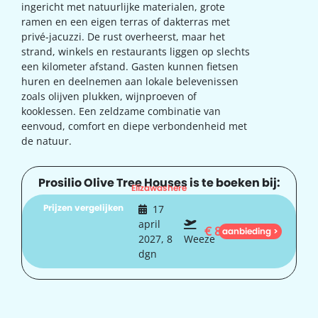
ingericht met natuurlijke materialen, grote
ramen en een eigen terras of dakterras met
privé-jacuzzi. De rust overheerst, maar het
strand, winkels en restaurants liggen op slechts
een kilometer afstand. Gasten kunnen fietsen
huren en deelnemen aan lokale belevenissen
zoals olijven plukken, wijnproeven of
kooklessen. Een zeldzame combinatie van
eenvoud, comfort en diepe verbondenheid met
de natuur.
Prosilio Olive Tree Houses is te boeken bij:
Elizawashere
Prijzen vergelijken
17
april
€
845
aanbieding >
2027, 8
Weeze
dgn