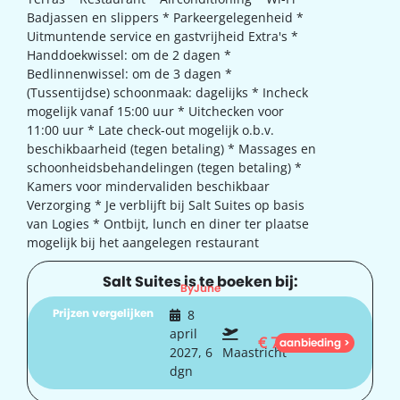
Badjassen en slippers * Parkeergelegenheid *
Uitmuntende service en gastvrijheid Extra's *
Handdoekwissel: om de 2 dagen *
Bedlinnenwissel: om de 3 dagen *
(Tussentijdse) schoonmaak: dagelijks * Incheck
mogelijk vanaf 15:00 uur * Uitchecken voor
11:00 uur * Late check-out mogelijk o.b.v.
beschikbaarheid (tegen betaling) * Massages en
schoonheidsbehandelingen (tegen betaling) *
Kamers voor mindervaliden beschikbaar
Verzorging * Je verblijft bij Salt Suites op basis
van Logies * Ontbijt, lunch en diner ter plaatse
mogelijk bij het aangelegen restaurant
Salt Suites is te boeken bij:
ByJune
Prijzen vergelijken
8
april
€
758
aanbieding >
2027, 6
Maastricht
dgn