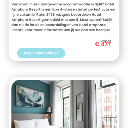
Verblijven in een aangename accommodatie in Split? Hotel
Amphora Resort is een luxe 4-sterren hotel, perfect voor een
fijne vakantie. Ruim 2438 reizigers beoordelen Hotel
Amphora Resort gemiddeld met een 8. Meer weten? Bekijk
dan nu de foto's en beoordelingen van Hotel Amphora
Resort, voor meer informatie! Ben jij toe aan een heerlijke
vakantie in Kroatie? Boek jouw vakantie naar Hotel
Amphora Resort vandaag nog!
Vanaf
€
477
Bekijk aanbieding >