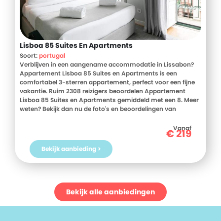
Lisboa 85 Suites En Apartments
Soort:
portugal
Verblijven in een aangename accommodatie in Lissabon?
Appartement Lisboa 85 Suites en Apartments is een
comfortabel 3-sterren appartement, perfect voor een fijne
vakantie. Ruim 2308 reizigers beoordelen Appartement
Lisboa 85 Suites en Apartments gemiddeld met een 8. Meer
weten? Bekijk dan nu de foto's en beoordelingen van
Appartement Lisboa 85 Suites en Apartments, voor meer
informatie! Ben jij toe aan een heerlijke vakantie in Portugal?
Vanaf
€
219
Boek jouw vakantie naar Appartement Lisboa 85 Suites en
Apartments vandaag nog!
Bekijk aanbieding >
Bekijk alle aanbiedingen