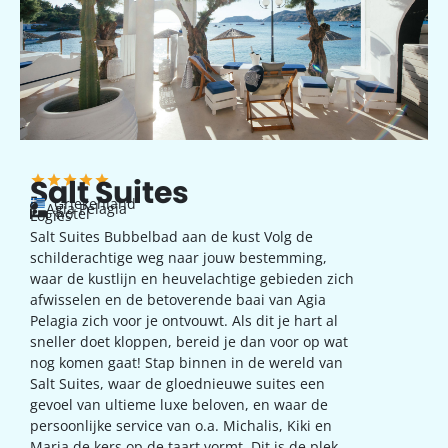
Salt Suites
Griekenland
Agia Pelagia
hotel
Logies
Salt Suites Bubbelbad aan de kust Volg de
schilderachtige weg naar jouw bestemming,
waar de kustlijn en heuvelachtige gebieden zich
afwisselen en de betoverende baai van Agia
Pelagia zich voor je ontvouwt. Als dit je hart al
sneller doet kloppen, bereid je dan voor op wat
nog komen gaat! Stap binnen in de wereld van
Salt Suites, waar de gloednieuwe suites een
gevoel van ultieme luxe beloven, en waar de
persoonlijke service van o.a. Michalis, Kiki en
Maria de kers op de taart vormt. Dit is de plek