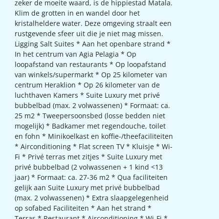
zeker de moeite waard, is de hippiestad Matala.
Klim de grotten in en wandel door het
kristalheldere water. Deze omgeving straalt een
rustgevende sfeer uit die je niet mag missen.
Ligging Salt Suites * Aan het openbare strand *
In het centrum van Agia Pelagia * Op
loopafstand van restaurants * Op loopafstand
van winkels/supermarkt * Op 25 kilometer van
centrum Heraklion * Op 26 kilometer van de
luchthaven Kamers * Suite Luxury met privé
bubbelbad (max. 2 volwassenen) * Formaat: ca.
25 m2 * Tweepersoonsbed (losse bedden niet
mogelijk) * Badkamer met regendouche, toilet
en fohn * Minikoelkast en koffie-/theefaciliteiten
* Airconditioning * Flat screen TV * Kluisje * Wi-
Fi * Privé terras met zitjes * Suite Luxury met
privé bubbelbad (2 volwassenen + 1 kind <13
jaar) * Formaat: ca. 27-36 m2 * Qua faciliteiten
gelijk aan Suite Luxury met privé bubbelbad
(max. 2 volwassenen) * Extra slaapgelegenheid
op sofabed Faciliteiten * Aan het strand *
Terras * Restaurant * Airconditioning * Wi-Fi *