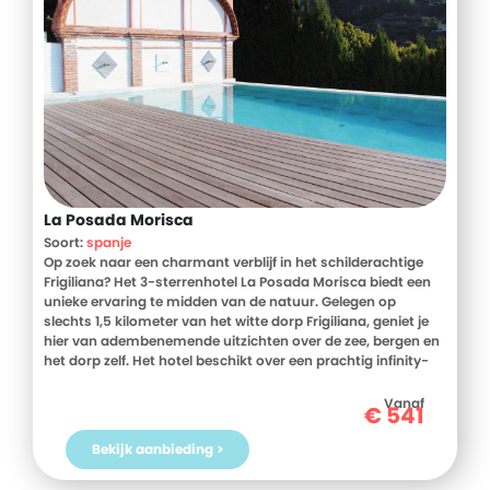
La Posada Morisca
Soort:
spanje
Op zoek naar een charmant verblijf in het schilderachtige
Frigiliana? Het 3-sterrenhotel La Posada Morisca biedt een
unieke ervaring te midden van de natuur. Gelegen op
slechts 1,5 kilometer van het witte dorp Frigiliana, geniet je
hier van adembenemende uitzichten over de zee, bergen en
het dorp zelf. Het hotel beschikt over een prachtig infinity-
zwembad met panoramisch uitzicht, ideaal om te
ontspannen. Elke kamer is individueel ingericht en voorzien
Vanaf
€
541
van moderne gemakken, waaronder airconditioning en een
minibar. Begin je dag met een heerlijk ontbijtbuffet en
Bekijk aanbieding >
ontdek de culinaire hoogstandjes in het eigen restaurant
'The Avo'. Met gratis parkeergelegenheid en de nabijheid van