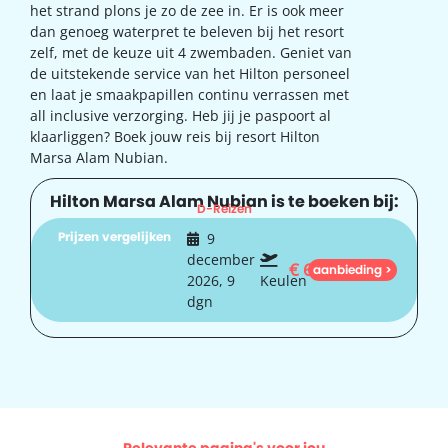
het strand plons je zo de zee in. Er is ook meer
dan genoeg waterpret te beleven bij het resort
zelf, met de keuze uit 4 zwembaden. Geniet van
de uitstekende service van het Hilton personeel
en laat je smaakpapillen continu verrassen met
all inclusive verzorging. Heb jij je paspoort al
klaarliggen? Boek jouw reis bij resort Hilton
Marsa Alam Nubian.
Hilton Marsa Alam Nubian is te boeken bij:
D-Reizen
Prijzen vergelijken
9
december
€
654
aanbieding >
2026, 9
Keulen
dgn
Relevante pagina's voor jou