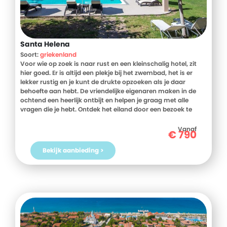
Santa Helena
Soort:
griekenland
Voor wie op zoek is naar rust en een kleinschalig hotel, zit
hier goed. Er is altijd een plekje bij het zwembad, het is er
lekker rustig en je kunt de drukte opzoeken als je daar
behoefte aan hebt. De vriendelijke eigenaren maken in de
ochtend een heerlijk ontbijt en helpen je graag met alle
vragen die je hebt. Ontdek het eiland door een bezoek te
brengen aan Rhodos stad of door een fietstocht te maken
naar het strand. Om daarna weer lekker tot rust te komen in
Vanaf
€
790
het hotel.
Bekijk aanbieding >