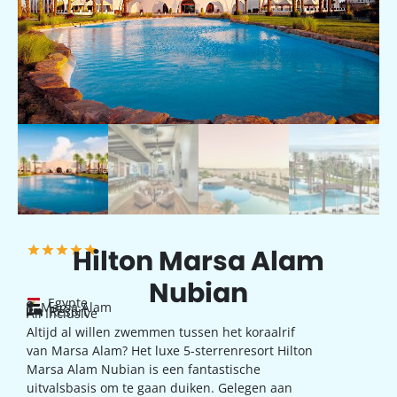
Hilton Marsa Alam
Nubian
Egypte
Marsa Alam
Resort
All Inclusive
Altijd al willen zwemmen tussen het koraalrif
van Marsa Alam? Het luxe 5-sterrenresort Hilton
Marsa Alam Nubian is een fantastische
uitvalsbasis om te gaan duiken. Gelegen aan