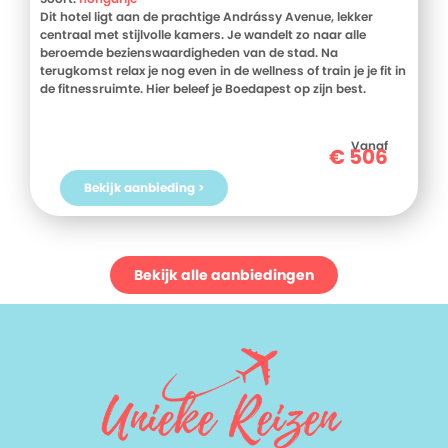
Dit hotel ligt aan de prachtige Andrássy Avenue, lekker
centraal met stijlvolle kamers. Je wandelt zo naar alle
beroemde bezienswaardigheden van de stad. Na
terugkomst relax je nog even in de wellness of train je je fit in
de fitnessruimte. Hier beleef je Boedapest op zijn best.
Vanaf
€
506
Bekijk aanbieding >
Bekijk alle aanbiedingen