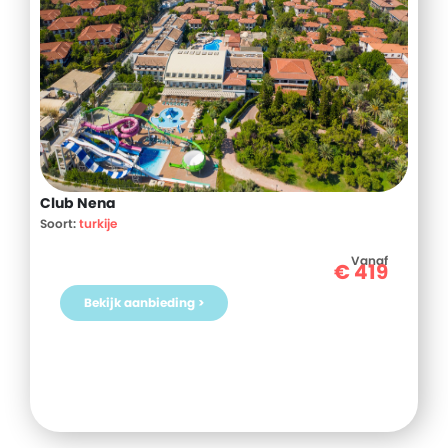
Club Nena
Soort:
turkije
Vanaf
€
419
Bekijk aanbieding >