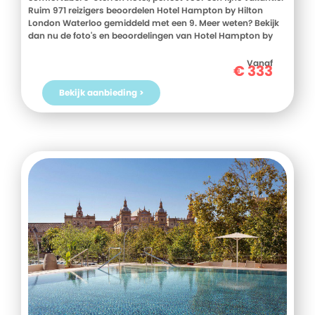
Ruim 971 reizigers beoordelen Hotel Hampton by Hilton
London Waterloo gemiddeld met een 9. Meer weten? Bekijk
dan nu de foto's en beoordelingen van Hotel Hampton by
Hilton London Waterloo, voor meer informatie! Ben jij toe
aan een heerlijke vakantie in Groot-Brittannie? Boek jouw
Vanaf
€
333
vakantie naar Hotel Hampton by Hilton London Waterloo
vandaag nog!
Bekijk aanbieding >