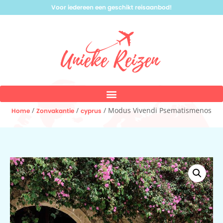
Voor iedereen een geschikt reisaanbod!
/
/
/ Modus Vivendi Psematismenos
Home
Zonvakantie
cyprus