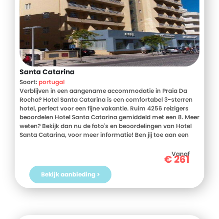
Santa Catarina
Soort:
portugal
Verblijven in een aangename accommodatie in Praia Da
Rocha? Hotel Santa Catarina is een comfortabel 3-sterren
hotel, perfect voor een fijne vakantie. Ruim 4256 reizigers
beoordelen Hotel Santa Catarina gemiddeld met een 8. Meer
weten? Bekijk dan nu de foto's en beoordelingen van Hotel
Santa Catarina, voor meer informatie! Ben jij toe aan een
heerlijke vakantie in Portugal? Boek jouw vakantie naar
Hotel Santa Catarina vandaag nog!
Vanaf
€
261
Bekijk aanbieding >