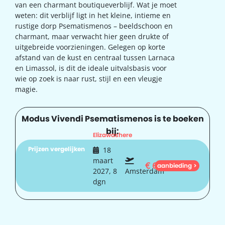
van een charmant boutiqueverblijf. Wat je moet
weten: dit verblijf ligt in het kleine, intieme en
rustige dorp Psematismenos – beeldschoon en
charmant, maar verwacht hier geen drukte of
uitgebreide voorzieningen. Gelegen op korte
afstand van de kust en centraal tussen Larnaca
en Limassol, is dit de ideale uitvalsbasis voor
wie op zoek is naar rust, stijl en een vleugje
magie.
Modus Vivendi Psematismenos is te boeken
bij:
Elizawashere
Prijzen vergelijken
18
maart
€
637
aanbieding >
2027, 8
Amsterdam
dgn