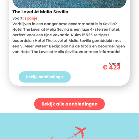
The Level At Melia Sevilla
Soort:
spanje
Verblijven in een aangename accommodatie in Sevilla?
Hotel The Level at Melia Sevilla is een luxe 4-sterren hotel,
perfect voor een fijne vakantie. Ruim 15525 reizigers
beoordelen Hotel The Level at Melia Sevilla gemiddeld met
een 9. Meer weten? Bekijk dan nu de foto's en beoordelingen
van Hotel The Level at Melia Sevilla, voor meer informatie!
Ben jij toe aan een heerlijke vakantie in Spanje? Boek jouw
vakantie naar Hotel The Level at Melia Sevilla vandaag nog!
Vanaf
€
423
Bekijk aanbieding >
Bekijk alle aanbiedingen