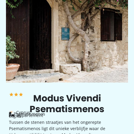
Modus Vivendi
Psematismenos
Cyprus
Psematismenos
appartement
Logies
Tussen de stenen straatjes van het ongerepte
Psematismenos ligt dit unieke verblijfje waar de