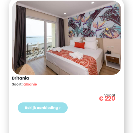
Britania
Soort:
albanie
Vanaf
€
220
Bekijk aanbieding >