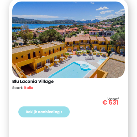
Blu Laconia Village
Soort:
italie
Vanaf
€
531
Bekijk aanbieding >