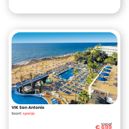
VIK San Antonio
Soort:
spanje
Vanaf
€
699