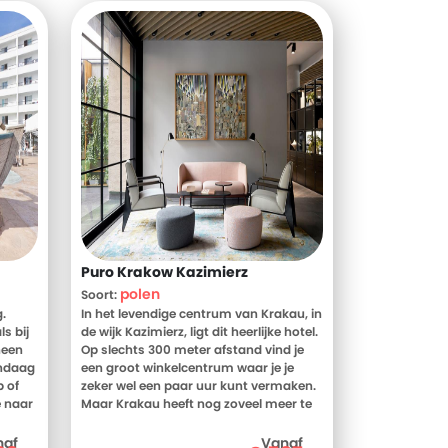
Puro Krakow Kazimierz
polen
Soort:
.
In het levendige centrum van Krakau, in
ls bij
de wijk Kazimierz, ligt dit heerlijke hotel.
heen
Op slechts 300 meter afstand vind je
andaag
een groot winkelcentrum waar je je
b of
zeker wel een paar uur kunt vermaken.
e naar
Maar Krakau heeft nog zoveel meer te
en
bieden. En na een dag ronddwalen
 je
schuif je aan in het restaurant van het
naf
Vanaf