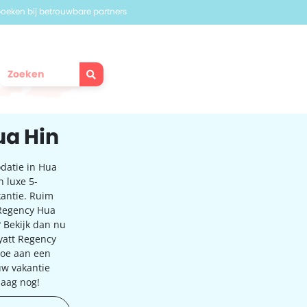
 boeken bij betrouwbare partners
ua Hin
datie in Hua
n luxe 5-
kantie. Ruim
 Regency Hua
 Bekijk dan nu
yatt Regency
 toe aan een
uw vakantie
daag nog!