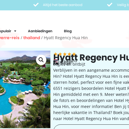
Altijd het beste aanbod
Veilig
opulair
Aanbiedingen
Blog
verre-reis
/
thailand
/ Hyatt Regency Hua Hin
Hyatt Regency H
Thailand
Hua Hin
hotel
Logies en ontbijt
Verblijven in een aangename accommo
Hin? Hotel Hyatt Regency Hua Hin is ee
sterren hotel, perfect voor een fijne va
6551 reizigers beoordelen Hotel Hyatt
Hin gemiddeld met een 9. Meer weten?
de foto’s en beoordelingen van Hotel H
Hua Hin, voor meer informatie! Ben jij
heerlijke vakantie in Thailand? Boek jo
naar Hotel Hyatt Regency Hua Hin van