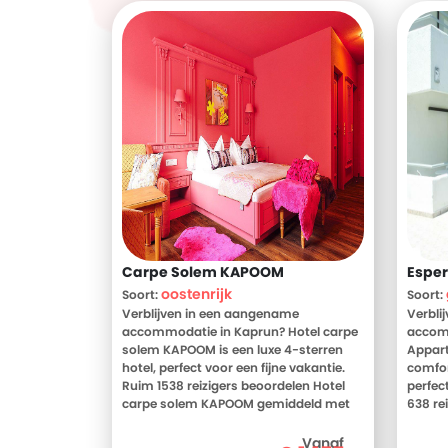
Carpe Solem KAPOOM
Esper
oostenrijk
Soort:
Soort:
Verblijven in een aangename
Verbli
accommodatie in Kaprun? Hotel carpe
accom
solem KAPOOM is een luxe 4-sterren
Appart
hotel, perfect voor een fijne vakantie.
comfor
Ruim 1538 reizigers beoordelen Hotel
perfec
carpe solem KAPOOM gemiddeld met
638 re
een 8. Meer weten? Bekijk dan nu de
Esperi
foto's en beoordelingen van Hotel carpe
weten?
Vanaf