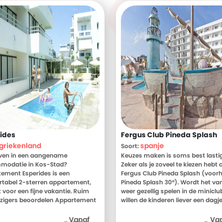
ides
Fergus Club Pineda Splash
griekenland
spanje
Soort:
jven in een aangename
Keuzes maken is soms best lastig
modatie in Kos-Stad?
Zeker als je zoveel te kiezen hebt a
ement Esperides is een
Fergus Club Pineda Splash (voor
tabel 2-sterren appartement,
Pineda Splash 30º). Wordt het v
t voor een fijne vakantie. Ruim
weer gezellig spelen in de miniclu
izigers beoordelen Appartement
willen de kinderen liever een dagj
des gemiddeld met een 9. Meer
het strand. En jijzelf? Wordt het e
 Bekijk dan nu de foto's en
lekker lui dagje met jacuzzi omdat
Vanaf
Va