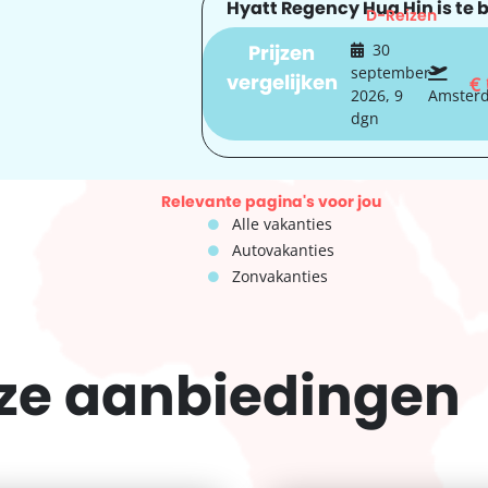
Hyatt Regency Hua Hin is te b
D-Reizen
Prijzen
30
september
vergelijken
€
2026, 9
Amster
dgn
Relevante pagina's voor jou
Alle vakanties
Autovakanties
Zonvakanties
eze
aanbiedingen