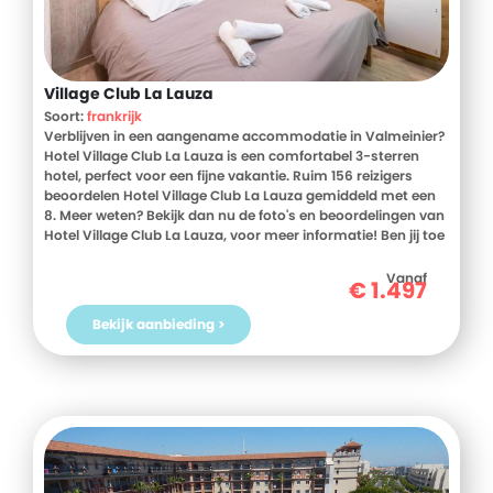
Village Club La Lauza
Soort:
frankrijk
Verblijven in een aangename accommodatie in Valmeinier?
Hotel Village Club La Lauza is een comfortabel 3-sterren
hotel, perfect voor een fijne vakantie. Ruim 156 reizigers
beoordelen Hotel Village Club La Lauza gemiddeld met een
8. Meer weten? Bekijk dan nu de foto's en beoordelingen van
Hotel Village Club La Lauza, voor meer informatie! Ben jij toe
aan een heerlijke vakantie in Frankrijk? Boek jouw vakantie
naar Hotel Village Club La Lauza vandaag nog!
Vanaf
€
1.497
Bekijk aanbieding >