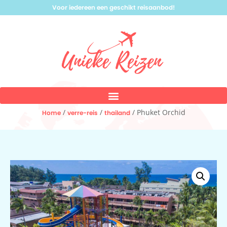
Voor iedereen een geschikt reisaanbod!
/
/
/ Phuket Orchid
Home
verre-reis
thailand