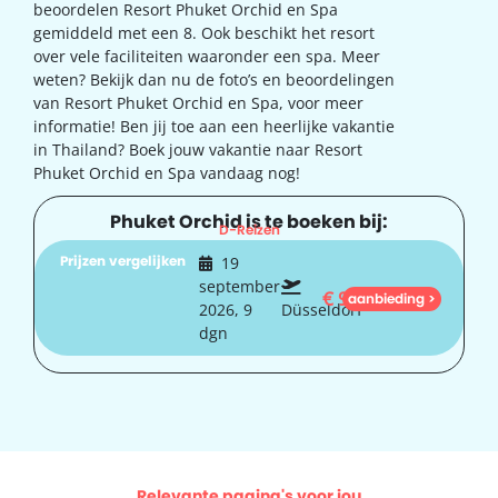
beoordelen Resort Phuket Orchid en Spa
gemiddeld met een 8. Ook beschikt het resort
over vele faciliteiten waaronder een spa. Meer
weten? Bekijk dan nu de foto’s en beoordelingen
van Resort Phuket Orchid en Spa, voor meer
informatie! Ben jij toe aan een heerlijke vakantie
in Thailand? Boek jouw vakantie naar Resort
Phuket Orchid en Spa vandaag nog!
Phuket Orchid is te boeken bij:
D-Reizen
Prijzen vergelijken
19
september
€
950
aanbieding >
2026, 9
Düsseldorf
dgn
Relevante pagina's voor jou