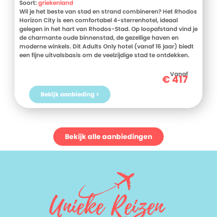
Soort:
griekenland
Wil je het beste van stad en strand combineren? Het Rhodos
Horizon City is een comfortabel 4-sterrenhotel, ideaal
gelegen in het hart van Rhodos-Stad. Op loopafstand vind je
de charmante oude binnenstad, de gezellige haven en
moderne winkels. Dit Adults Only hotel (vanaf 16 jaar) biedt
een fijne uitvalsbasis om de veelzijdige stad te ontdekken.
Ontspan bij het kleine buitenzwembad of wandel in een paar
minuten naar het strand voor een dag vol zon en zee. Met de
Vanaf
€
417
combinatie van cultuur, comfort en een toplocatie is dit
hotel een uitstekende keuze. Boek snel je verblijf bij D-reizen!
Bekijk aanbieding >
Bekijk alle aanbiedingen