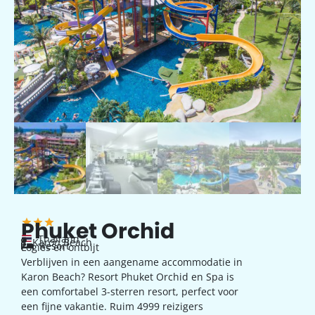
Phuket Orchid
Thailand
Karon Beach
Resort
Logies en ontbijt
Verblijven in een aangename accommodatie in
Karon Beach? Resort Phuket Orchid en Spa is
een comfortabel 3-sterren resort, perfect voor
een fijne vakantie. Ruim 4999 reizigers