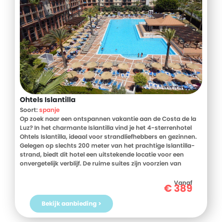
Ohtels Islantilla
Soort:
spanje
Op zoek naar een ontspannen vakantie aan de Costa de la
Luz? In het charmante Islantilla vind je het 4-sterrenhotel
Ohtels Islantilla, ideaal voor strandliefhebbers en gezinnen.
Gelegen op slechts 200 meter van het prachtige Islantilla-
strand, biedt dit hotel een uitstekende locatie voor een
onvergetelijk verblijf. De ruime suites zijn voorzien van
airconditioning, een zithoek en een eigen terras, perfect om
te ontspannen na een dag vol activiteiten. Met diverse
Vanaf
€
389
buitenzwembaden, een uitgebreid wellnesscentrum en een
gevarieerd animatieprogramma is er voor ieder wat wils.
Bekijk aanbieding >
Ontdek de Andalusische kust vanuit Hotel Ohtels Islantilla.
Boek nu je verblijf bij D-reizen en geniet van een zorgeloze