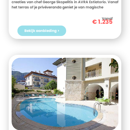
creaties van chef George Skopelitis in AVRA Estiatorio. Vanaf
het terras of je privéveranda geniet je van magische
zonsondergangen, terwijl de hemel kleurt van zacht
magenta tot vurig rood. Met een cocktail in de hand beleef je
Vanaf
€
1.235
hier Santorini's gouden uur in volle rust - een ervaring die je
niet snel vergeet.
Bekijk aanbieding >