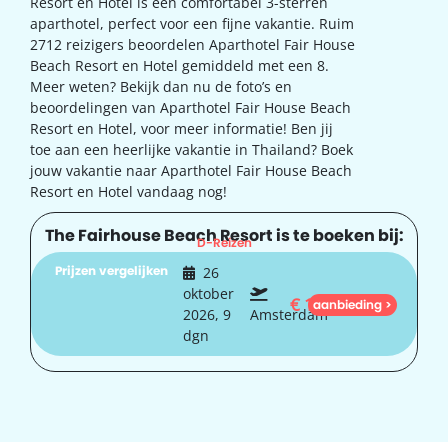
Resort en Hotel is een comfortabel 3-sterren
aparthotel, perfect voor een fijne vakantie. Ruim
2712 reizigers beoordelen Aparthotel Fair House
Beach Resort en Hotel gemiddeld met een 8.
Meer weten? Bekijk dan nu de foto’s en
beoordelingen van Aparthotel Fair House Beach
Resort en Hotel, voor meer informatie! Ben jij
toe aan een heerlijke vakantie in Thailand? Boek
jouw vakantie naar Aparthotel Fair House Beach
Resort en Hotel vandaag nog!
The Fairhouse Beach Resort is te boeken bij:
D-Reizen
Prijzen vergelijken
26
oktober
€
1.284
aanbieding >
2026, 9
Amsterdam
dgn