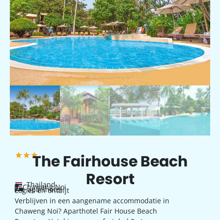
The Fairhouse Beach
Resort
Thailand
Chaweng Noi
aparthotel
Logies en ontbijt
Verblijven in een aangename accommodatie in
Chaweng Noi? Aparthotel Fair House Beach