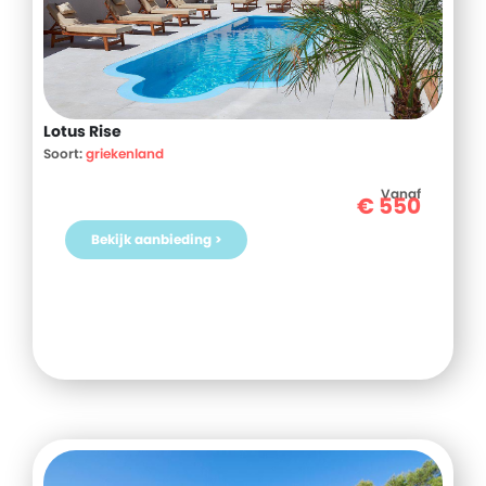
Lotus Rise
Soort:
griekenland
Vanaf
€
550
Bekijk aanbieding >