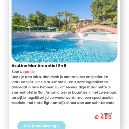
AzuLine Mar Amantis I En II
Soort:
spanje
Denk je aan Ibiza, dan denk je aan zon, zee en plezier. En
laat Hotel azuLine Mar Amantis I en II deze ingrediënten
allemaal in huis hebben! Bij dit eenvoudige maar nette 3-
sterrenhotel in San Antonio trek je baantjes in het zwembad,
terwijl je tegelijkertijd verwend wordt met een spectaculair
zeezicht. Het hotel ligt namelijk direct aan een schitterende
baai. Wanneer kom jij hier je ogen uitkijken?
Vanaf
€
485
Bekijk aanbieding >