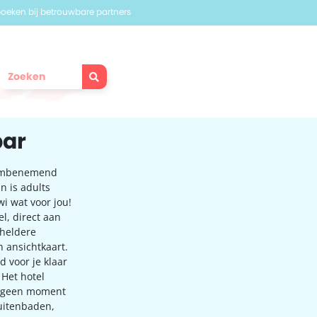
 boeken bij betrouwbare partners
bar
adembenemend
n is adults
wi wat voor jou!
el, direct aan
lheldere
n ansichtkaart.
d voor je klaar
 Het hotel
je geen moment
buitenbaden,