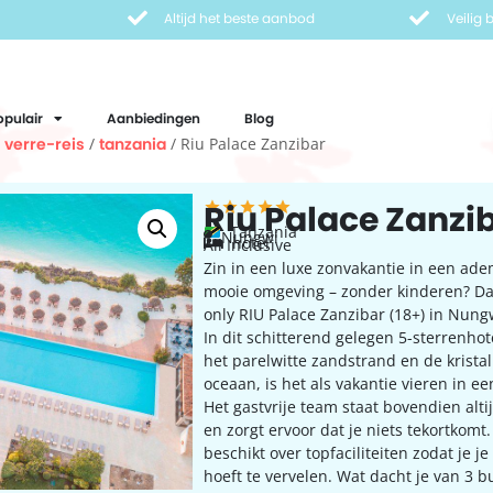
Altijd het beste aanbod
Veilig
opulair
Aanbiedingen
Blog
/
verre-reis
/
tanzania
/ Riu Palace Zanzibar
Riu Palace Zanzi
Tanzania
Nungwi
hotel
All Inclusive
Zin in een luxe zonvakantie in een 
mooie omgeving – zonder kinderen? Da
only RIU Palace Zanzibar (18+) in Nung
In dit schitterend gelegen 5-sterrenhot
het parelwitte zandstrand en de krista
oceaan, is het als vakantie vieren in ee
Het gastvrije team staat bovendien altij
en zorgt ervoor dat je niets tekortkomt.
beschikt over topfaciliteiten zodat je 
hoeft te vervelen. Wat dacht je van 3 