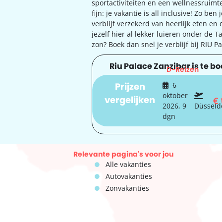
sportactiviteiten en een wellnessruim
fijn: je vakantie is all inclusive! Zo ben 
verblijf verzekerd van heerlijk eten en d
jezelf hier al lekker luieren onder de 
zon? Boek dan snel je verblijf bij RIU P
Riu Palace Zanzibar is te bo
D-Reizen
Prijzen
6
oktober
vergelijken
€
2026, 9
Düsseld
dgn
Relevante pagina's voor jou
Alle vakanties
Autovakanties
Zonvakanties