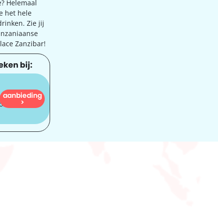
te? Helemaal
je het hele
rinken. Zie jij
Tanzaniaanse
alace Zanzibar!
eken bij:
aanbieding
1.734
>
orf