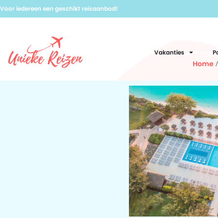
Voor iedereen een geschikt reisaanbod!
Vakanties
P
Home