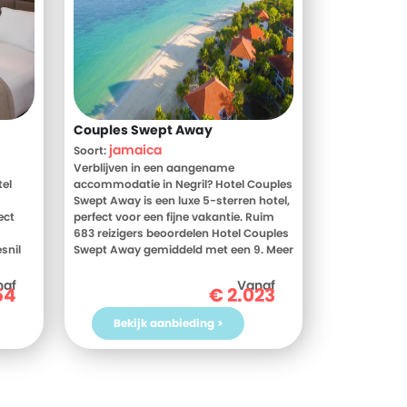
Couples Swept Away
jamaica
Soort:
Verblijven in een aangename
el
accommodatie in Negril? Hotel Couples
Swept Away is een luxe 5-sterren hotel,
ect
perfect voor een fijne vakantie. Ruim
683 reizigers beoordelen Hotel Couples
snil
Swept Away gemiddeld met een 9. Meer
 Meer
weten? Bekijk dan nu de foto's en
beoordelingen van Hotel Couples Swept
naf
Vanaf
54
€
2.023
nil
Away, voor meer informatie! Ben jij toe
Ben jij
aan een heerlijke vakantie in Jamaica?
Bekijk aanbieding >
Boek jouw vakantie naar Hotel Couples
ar
Swept Away vandaag nog!
daag