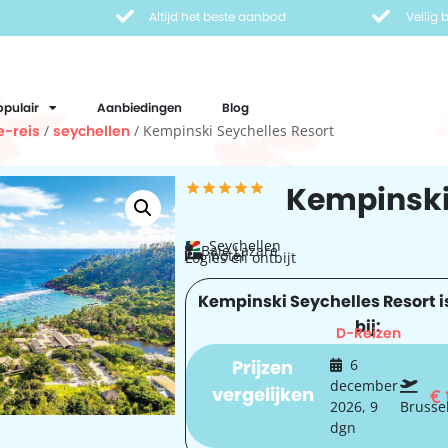
Altijd het beste aanbod
Veilig
opulair
Aanbiedingen
Blog
e-reis
/
seychellen
/ Kempinski Seychelles Resort
Kempinski
Seychellen
Baie Lazare
hotel
Logies en ontbijt
Kempinski Seychelles Resort i
bij:
D-Reizen
Prijzen
6
december
vergelijken
€
2026, 9
Brusse
dgn