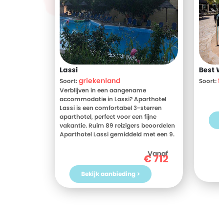
Lassi
Best 
griekenland
Soort:
Soort:
Verblijven in een aangename
accommodatie in Lassi? Aparthotel
Lassi is een comfortabel 3-sterren
aparthotel, perfect voor een fijne
vakantie. Ruim 89 reizigers beoordelen
Aparthotel Lassi gemiddeld met een 9.
Meer weten? Bekijk dan nu de foto's en
beoordelingen van Aparthotel Lassi,
Vanaf
€
712
voor meer informatie! Ben jij toe aan
een heerlijke vakantie in Griekenland?
Bekijk aanbieding >
Boek jouw vakantie naar Aparthotel
Lassi vandaag nog!