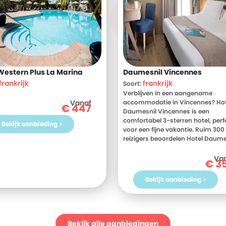
Western Plus La Marina
Daumesnil Vincennes
frankrijk
frankrijk
Soort:
Verblijven in een aangename
Vanaf
accommodatie in Vincennes? Hot
€
447
Daumesnil Vincennes is een
comfortabel 3-sterren hotel, perf
Bekijk aanbieding >
voor een fijne vakantie. Ruim 300
reizigers beoordelen Hotel Daume
Vincennes gemiddeld met een 9.
weten? Bekijk dan nu de foto's en
Va
€
3
beoordelingen van Hotel Daumes
Vincennes, voor meer informatie! 
Bekijk aanbieding >
toe aan een heerlijke vakantie in
Frankrijk? Boek jouw vakantie na
Hotel Daumesnil Vincennes van
nog!
Bekijk alle aanbiedingen