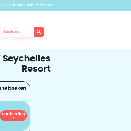
 boeken bij betrouwbare partners
 Seychelles
Resort
s te boeken
aanbieding
1.855
>
l