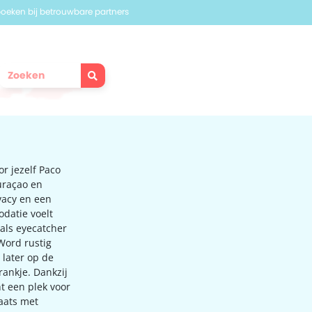
 boeken bij betrouwbare partners
r jezelf Paco
uraçao en
vacy en een
datie voelt
 als eyecatcher
Word rustig
 later op de
rankje. Dankzij
ht een plek voor
laats met