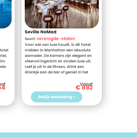
Seville NoMad
verenigde-staten
Soort:
Voor wie van luxe houdt, is dit hotel
Hotel
midden in Manhattan een absolute
tel,
aanrader. De kamers zijn elegant en
uim
sfeervol ingericht en stralen luxe uit.
Cala
Leef je uit in de fitness, drink een
drankje aan de bar of geniet in het
restaurant van zowel ontbijt als diner.
Pi,
Dit hotel is centraal gelegen, het Empire
naf
Vanaf
54
€
892
aan
State Building en Madison Square park
Boek
liggen op loopafstand. Voor
Bekijk aanbieding >
 Pi
shopliefhebbers is dit hotel ook erg
geschikt Fifth Avenue ligt om de hoek.