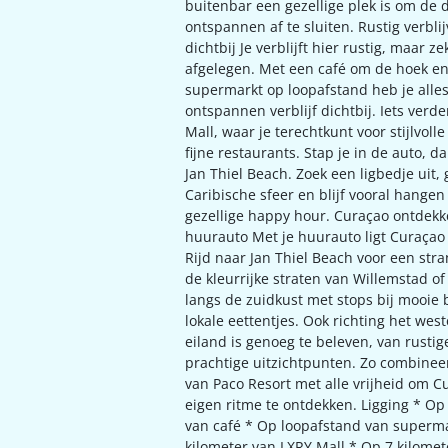
buitenbar een gezellige plek is om de 
ontspannen af te sluiten. Rustig verblij
dichtbij Je verblijft hier rustig, maar ze
afgelegen. Met een café om de hoek e
supermarkt op loopafstand heb je alle
ontspannen verblijf dichtbij. Iets verde
Mall, waar je terechtkunt voor stijlvoll
fijne restaurants. Stap je in de auto, da
Jan Thiel Beach. Zoek een ligbedje uit,
Caribische sfeer en blijf vooral hangen
gezellige happy hour. Curaçao ontdekk
huurauto Met je huurauto ligt Curaçao 
Rijd naar Jan Thiel Beach voor een str
de kleurrijke straten van Willemstad of
langs de zuidkust met stops bij mooie 
lokale eettentjes. Ook richting het wes
eiland is genoeg te beleven, van rustig
prachtige uitzichtpunten. Zo combineer
van Paco Resort met alle vrijheid om Cu
eigen ritme te ontdekken. Ligging * Op
van café * Op loopafstand van superma
kilometer van LXRY Mall * Op 7 kilomet