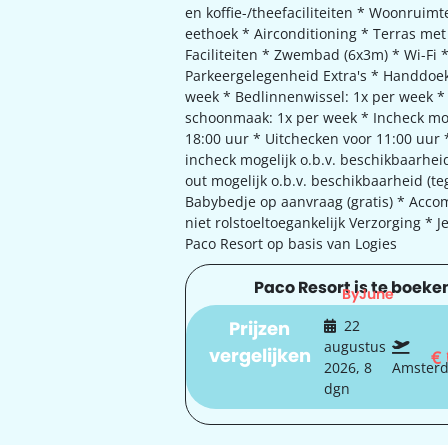
en koffie-/theefaciliteiten * Woonruimt
eethoek * Airconditioning * Terras met 
Faciliteiten * Zwembad (6x3m) * Wi-Fi 
Parkeergelegenheid Extra's * Handdoek
week * Bedlinnenwissel: 1x per week * 
schoonmaak: 1x per week * Incheck mog
18:00 uur * Uitchecken voor 11:00 uur 
incheck mogelijk o.b.v. beschikbaarhei
out mogelijk o.b.v. beschikbaarheid (te
Babybedje op aanvraag (gratis) * Acco
niet rolstoeltoegankelijk Verzorging * Je 
Paco Resort op basis van Logies
Paco Resort is te boeken
ByJune
Prijzen
22
augustus
vergelijken
€
2026, 8
Amster
dgn