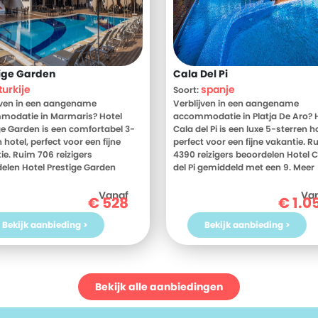
ige Garden
Cala Del Pi
turkije
spanje
Soort:
jven in een aangename
Verblijven in een aangename
modatie in Marmaris? Hotel
accommodatie in Platja De Aro? 
ge Garden is een comfortabel 3-
Cala del Pi is een luxe 5-sterren ho
 hotel, perfect voor een fijne
perfect voor een fijne vakantie. R
ie. Ruim 706 reizigers
4390 reizigers beoordelen Hotel 
elen Hotel Prestige Garden
del Pi gemiddeld met een 9. Meer
eld met een 9. Meer weten?
weten? Bekijk dan nu de foto's en
 dan nu de foto's en
beoordelingen van Hotel Cala del 
Vanaf
Va
€
528
€
1.0
elingen van Hotel Prestige
voor meer informatie! Ben jij toe 
, voor meer informatie! Ben jij
een heerlijke vakantie in Spanje? 
Bekijk aanbieding >
Bekijk aanbieding >
n een heerlijke vakantie in
jouw vakantie naar Hotel Cala del
e? Boek jouw vakantie naar Hotel
vandaag nog!
ge Garden vandaag nog!
Bekijk alle aanbiedingen