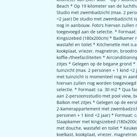
Beach * Op 19 kilometer van de lucht
Studio met zwembadzicht (max. 2 pers
<2 jaar) De studio met zwembadzicht 
nog in aanbouw. Foto's hiervan zullen
toegevoegd aan de selectie. * Formaat:
Kingsizebed (180x200cm) * Badkamer 
wastafel en toilet * Kitchenette met o.a
kookplaat, vriezer, magnetron, broodro
koffie-/theefaciliteiten * Airconditioni
zitjes * Gelegen op de begane grond *
tuinzicht (max. 2 personen + 1 kind <2 
met tuinzicht is momenteel nog in aan
hiervan zullen nog worden toegevoegd
selectie. * Formaat: ca. 30 m2 * Qua faci
aan 2-persoonsstudio met pool view, 
Balkon met zitjes * Gelegen op de eers
2-kamerappartement met zwembadzich
personen + 1 kind <2 jaar) * Formaat: c
Slaapkamer met kingsizebed (180x200
met douche, wastafel en toilet * Keuke
koelkast, kookplaat, vriezer, magnetro