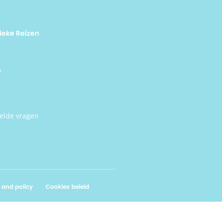
ieke Reizen
s
elde vragen
 and policy
Cookies beleid