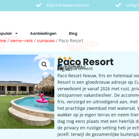
Altijd het beste aanbod
Veilig
opulair
Aanbiedingen
Blog
me
/
verre-reis
/
curacao
/ Paco Resort
Paco Resort
Curaçao
Willemstad
appartement
Logies
Paco Resort Nieuw, fris en helemaal voo
Resort is een gloednieuw adresje op C
verwelkomt je vanaf 2026 met rust, pri
ontspannen vakantiesfeer. De accommo
fris, verzorgd en uitnodigend aan, met
het prachtige zwembad met waterval. 
wakker op je eigen terras en neem hier
dag nog eens plaats met een heerlijk d
de privacy en rustige setting heb je ec
jezelf, terwijl de gezamenlijke buitenp