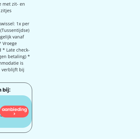
e met zit- en
zitjes
*
wissel: 1x per
(Tussentijdse)
elijk vanaf
* Vroege
d * Late check-
gen betaling) *
mmodatie is
verblijft bij
 bij:
aanbieding
1.049
>
dam