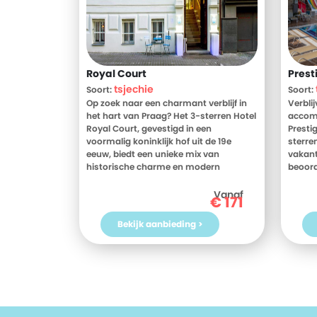
Royal Court
Prest
tsjechie
Soort:
Soort:
Op zoek naar een charmant verblijf in
Verbli
het hart van Praag? Het 3-sterren Hotel
accom
Royal Court, gevestigd in een
Presti
voormalig koninklijk hof uit de 19e
sterren
eeuw, biedt een unieke mix van
vakant
historische charme en modern
beoord
comfort. Gelegen op slechts 20
gemidd
minuten lopen van het iconische
Bekijk
Vanaf
€
171
Wenceslausplein, is dit hotel de ideale
beoord
uitvalsbasis om de prachtige stad
Garden
Bekijk aanbieding >
Praag te ontdekken. De kamers zijn
toe aa
voorzien van airconditioning, satelliet-
Turkij
tv en WiFi, wat zorgt voor een
Presti
aangenaam verblijf. Begin je dag met
een heerlijk ontbijt en verken daarna de
rijke geschiedenis en cultuur van de
stad. Boek nu je verblijf bij D-reizen en