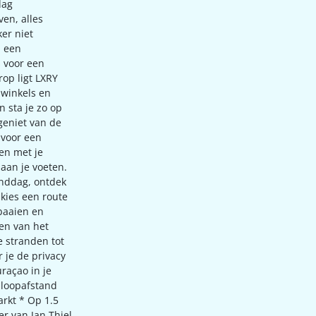
dag
ven, alles
ker niet
n een
s voor een
rop ligt LXRY
e winkels en
n sta je zo op
 geniet van de
 voor een
en met je
aan je voeten.
anddag, ontdek
 kies een route
baaien en
ten van het
e stranden tot
 je de privacy
raçao in je
 loopafstand
rkt * Op 1.5
er van Jan Thiel