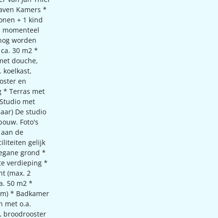
haven Kamers *
onen + 1 kind
is momenteel
 nog worden
 ca. 30 m2 *
met douche,
. koelkast,
oster en
ng * Terras met
 Studio met
jaar) De studio
bouw. Foto's
 aan de
liteiten gelijk
begane grond *
te verdieping *
t (max. 2
a. 50 m2 *
cm) * Badkamer
n met o.a.
n, broodrooster