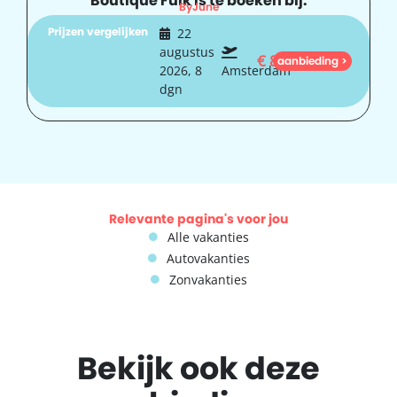
Boutique Fuik is te boeken bij:
ByJune
Prijzen vergelijken
22
augustus
€
848
aanbieding >
2026, 8
Amsterdam
dgn
Relevante pagina's voor jou
Alle vakanties
Autovakanties
Zonvakanties
Bekijk ook deze