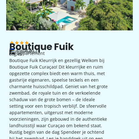
Boutique Fuik
Curaçao
Willemstad
appartement
Logies
Boutique Fuik Kleurrijk en gezellig Welkom bij
Boutique Fuik Curaçao! Dit kleurrijke en ruim
opgezette complex biedt een warm thuis, met
gastvrije eigenaren, speelse teckels en een
charmante huisschildpad. Geniet van het grote
zwembad, de royale tuin en de verkoelende
schaduw van de grote bomen – de ideale
setting voor een tropisch verblijf. De sfeervolle
appartementen, uitgerust met moderne
voorzieningen, zijn gebouwd in de authentieke
landhuisstijl waar Curaçao om bekend staat.
Rustig begin van de dag Spendeer je ochtend
bij het zwembad. Leg je handdoek uit op een