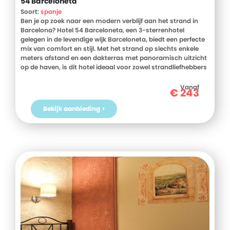
54 Barceloneta
Soort:
spanje
Ben je op zoek naar een modern verblijf aan het strand in
Barcelona? Hotel 54 Barceloneta, een 3-sterrenhotel
gelegen in de levendige wijk Barceloneta, biedt een perfecte
mix van comfort en stijl. Met het strand op slechts enkele
meters afstand en een dakterras met panoramisch uitzicht
op de haven, is dit hotel ideaal voor zowel strandliefhebbers
als stedentrippers. De 28 recent gerenoveerde kamers zijn
geluiddicht en volledig uitgerust met moderne
Vanaf
€
243
voorzieningen. Begin je dag met een heerlijk ontbijt en
verken de nabijgelegen bezienswaardigheden zoals La
Bekijk aanbieding >
Rambla en het Gotische Kwartier. Boek nu je verblijf en
ervaar het beste van Barcelona vanuit Hotel 54 Barceloneta!