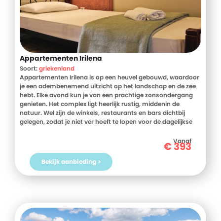
Appartementen Irilena
Soort:
griekenland
Appartementen Irilena is op een heuvel gebouwd, waardoor
je een adembenemend uitzicht op het landschap en de zee
hebt. Elke avond kun je van een prachtige zonsondergang
genieten. Het complex ligt heerlijk rustig, middenin de
natuur. Wel zijn de winkels, restaurants en bars dichtbij
gelegen, zodat je niet ver hoeft te lopen voor de dagelijkse
benodigdheden of een gezellige taverne. Je zult gastvrij
worden ontvangen voor een verblijf in deze luxe ingerichte
Vanaf
€
393
appartementen.
Bekijk aanbieding >