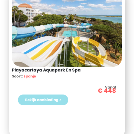
Playacartaya Aquapark En Spa
Soort:
spanje
Vanaf
€
448
Bekijk aanbieding >