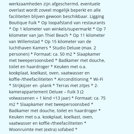
werkzaamheden zijn afgeschermd, eventuele
overlast wordt zoveel mogelijk beperkt en alle
faciliteiten blijven gewoon beschikbaar. Ligging
Boutique Fuik * Op loopafstand van restaurants
* Op 1 kilometer van winkels/supermarkt * Op 7
kilometer van Jan Thiel Beach * Op 11 kilometer
van Willemstad * Op 15 kilometer van de
luchthaven Kamers * Studio Deluxe (max. 2
personen) * Formaat: ca. 50 m2 * Slaapkamer
met tweepersoonsbed * Badkamer met douche,
toilet en haardroger * Keuken met o.a.
kookplaat, koelkast, oven, vaatwasser en
koffie-/theefaciliteiten * Airconditioning * Wi-Fi
* Strijkijzer en -plank * Terras met zitjes * 2-
kamerappartement Deluxe – Fuik 3 (2
volwassenen + 1 kind <13 jaar) * Formaat: ca. 75
m2 * Slaapkamer met tweepersoonsbed *
Badkamer met douche, toilet en haardroger *
Keuken met o.a. kookplaat, koelkast, oven,
vaatwasser en koffie-/theefaciliteiten *
Woonruimte met (extra) sofabed *