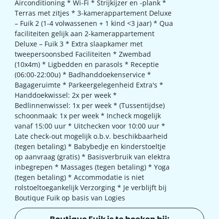
Airconditioning * Wi-Fi * Strijkijzer en -plank *
Terras met zitjes * 3-kamerappartement Deluxe
– Fuik 2 (1-4 volwassenen + 1 kind <3 jaar) * Qua
faciliteiten gelijk aan 2-kamerappartement
Deluxe – Fuik 3 * Extra slaapkamer met
tweepersoonsbed Faciliteiten * Zwembad
(10x4m) * Ligbedden en parasols * Receptie
(06:00-22:00u) * Badhanddoekenservice *
Bagageruimte * Parkeergelegenheid Extra's *
Handdoekwissel: 2x per week *
Bedlinnenwissel: 1x per week * (Tussentijdse)
schoonmaak: 1x per week * Incheck mogelijk
vanaf 15:00 uur * Uitchecken voor 10:00 uur *
Late check-out mogelijk o.b.v. beschikbaarheid
(tegen betaling) * Babybedje en kinderstoeltje
op aanvraag (gratis) * Basisverbruik van elektra
inbegrepen * Massages (tegen betaling) * Yoga
(tegen betaling) * Accommodatie is niet
rolstoeltoegankelijk Verzorging * Je verblijft bij
Boutique Fuik op basis van Logies