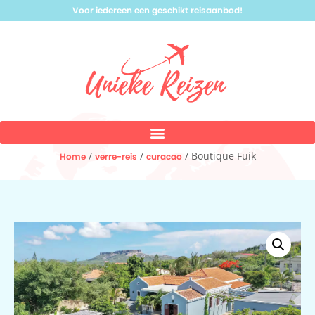
Voor iedereen een geschikt reisaanbod!
/
/
/ Boutique Fuik
Home
verre-reis
curacao