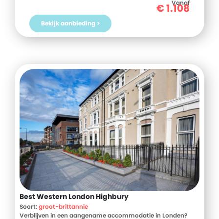
Griekenland? Boek jouw vakantie naar Hotel Grand Hotel
Vanaf
€
1.108
Egnatia vandaag nog!
Bekijk aanbieding >
Best Western London Highbury
Soort:
groot-brittannie
Verblijven in een aangename accommodatie in Londen?