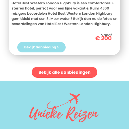
Hotel Best Western London Highbury is een comfortabel 3-
sterren hotel, perfect voor een fijne vakantie. Ruim 4360
reizigers beoordelen Hotel Best Western London Highbury
gemiddeld met een 8. Meer weten? Bekijk dan nu de foto's en
beoordelingen van Hotel Best Western London Highbury,
voor meer informatie! Ben jij toe aan een heerlijke vakantie
in Groot-Brittannie? Boek jouw vakantie naar Hotel Best
Vanaf
€
200
Western London Highbury vandaag nog!
Bekijk aanbieding >
Bekijk alle aanbiedingen