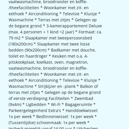
vaatwasmachine, broodrooster en koffie-
/theefaciliteiten * Woonkamer met zit- en
eethoek * Airconditioning * Televisie * Kluisje *
Wasmachine * Terras met zitjes * Gelegen op
de begane grond * 3-kamerappartement Deluxe
(max. 4 personen + 1 kind <2 jaar) * Formaat: ca.
79 m2 * Slaapkamer met tweepersoonsbed
(180x200cm) * Slaapkamer met twee losse
bedden (90x200cm) * Badkamer met douche,
toilet en haardroger * Keuken met o.a. 4-
pitskookplaat, koelkast, oven, magnetron,
vaatwasmachine, broodrooster en koffie-
/theefaciliteiten * Woonkamer met zit- en
eethoek * Airconditioning * Televisie * Kluisje *
Wasmachine * Strijkijzer en -plank * Balkon of
terras met zitjes * Gelegen op de begane grond
of eerste verdieping Faciliteiten * Zwembad
(9x4m) * Ligbedden * Wi-Fi * Bagageruimte *
Parkeergelegenheid Extra's * Handdoekwissel:
1x per week * Bedlinnenwissel: 1x per week *
(Tussentijdse) schoonmaak: 1x per week *
Incheck mogelijk vanaf 16:00 uur * Uitchecken