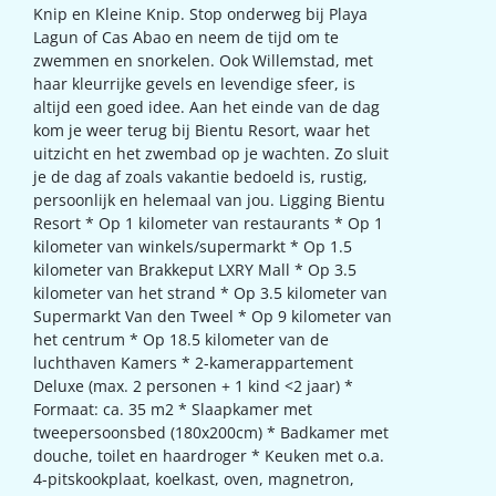
Knip en Kleine Knip. Stop onderweg bij Playa
Lagun of Cas Abao en neem de tijd om te
zwemmen en snorkelen. Ook Willemstad, met
haar kleurrijke gevels en levendige sfeer, is
altijd een goed idee. Aan het einde van de dag
kom je weer terug bij Bientu Resort, waar het
uitzicht en het zwembad op je wachten. Zo sluit
je de dag af zoals vakantie bedoeld is, rustig,
persoonlijk en helemaal van jou. Ligging Bientu
Resort * Op 1 kilometer van restaurants * Op 1
kilometer van winkels/supermarkt * Op 1.5
kilometer van Brakkeput LXRY Mall * Op 3.5
kilometer van het strand * Op 3.5 kilometer van
Supermarkt Van den Tweel * Op 9 kilometer van
het centrum * Op 18.5 kilometer van de
luchthaven Kamers * 2-kamerappartement
Deluxe (max. 2 personen + 1 kind <2 jaar) *
Formaat: ca. 35 m2 * Slaapkamer met
tweepersoonsbed (180x200cm) * Badkamer met
douche, toilet en haardroger * Keuken met o.a.
4-pitskookplaat, koelkast, oven, magnetron,