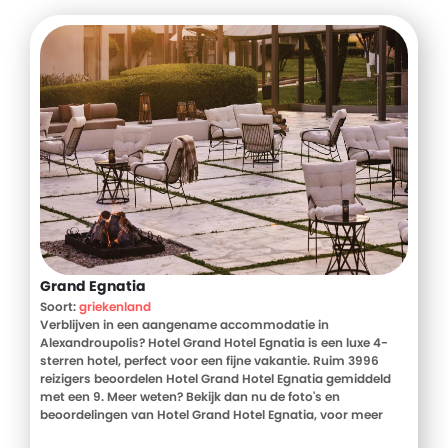
tequila.
Naast zonnen op het strand dat voor de deur ligt is het meer
dan de moeite waard om ook eens een kleiner strandje te
bezoeken zoals Cala Comte of Cala Bassa. Of stap op de
ferry en ga een dag naar Formentera om daar van de
mooie, witte stranden te genieten. En bijna vanzelfsprekend
mag je een bezoekje aan Ibiza-stad zeker niet overslaan.
Waar je ook voor kiest, iedere avond kom je weer thuis in je
comfortabele, moderne kamer!
Grand Egnatia
Soort:
griekenland
Verblijven in een aangename accommodatie in
Alexandroupolis? Hotel Grand Hotel Egnatia is een luxe 4-
sterren hotel, perfect voor een fijne vakantie. Ruim 3996
reizigers beoordelen Hotel Grand Hotel Egnatia gemiddeld
met een 9. Meer weten? Bekijk dan nu de foto's en
beoordelingen van Hotel Grand Hotel Egnatia, voor meer
informatie! Ben jij toe aan een heerlijke vakantie in