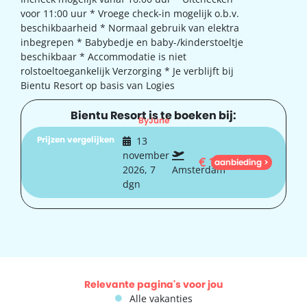
voor 11:00 uur * Vroege check-in mogelijk o.b.v.
beschikbaarheid * Normaal gebruik van elektra
inbegrepen * Babybedje en baby-/kinderstoeltje
beschikbaar * Accommodatie is niet
rolstoeltoegankelijk Verzorging * Je verblijft bij
Bientu Resort op basis van Logies
Bientu Resort is te boeken bij:
ByJune
Prijzen vergelijken
13
november
€
1.049
aanbieding >
2026, 7
Amsterdam
dgn
Relevante pagina's voor jou
Alle vakanties