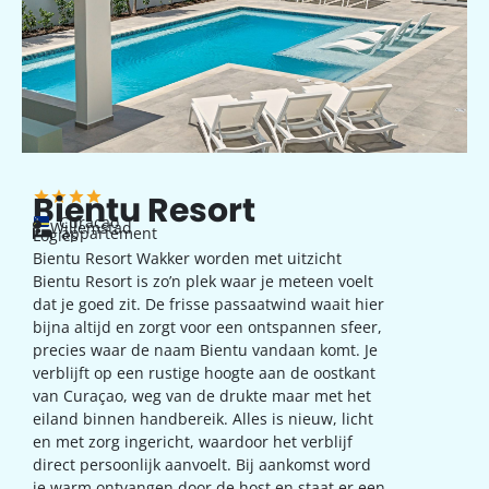
Bientu Resort
Curaçao
Willemstad
appartement
Logies
Bientu Resort Wakker worden met uitzicht
Bientu Resort is zo’n plek waar je meteen voelt
dat je goed zit. De frisse passaatwind waait hier
bijna altijd en zorgt voor een ontspannen sfeer,
precies waar de naam Bientu vandaan komt. Je
verblijft op een rustige hoogte aan de oostkant
van Curaçao, weg van de drukte maar met het
eiland binnen handbereik. Alles is nieuw, licht
en met zorg ingericht, waardoor het verblijf
direct persoonlijk aanvoelt. Bij aankomst word
je warm ontvangen door de host en staat er een