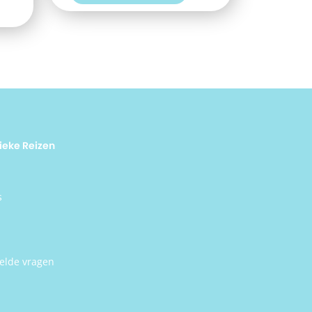
angen
n is
ieke Reizen
s
elde vragen