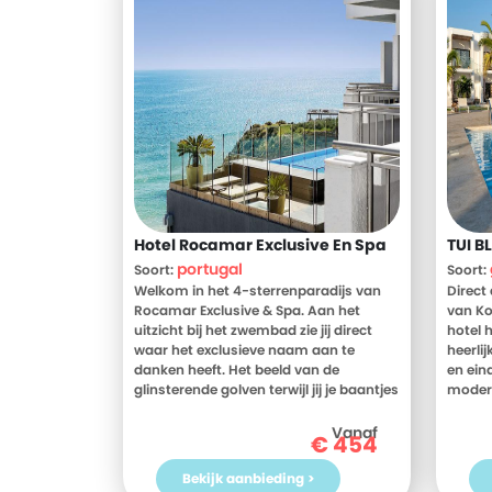
Hotel Rocamar Exclusive En Spa
TUI B
portugal
Soort:
Soort:
Welkom in het 4-sterrenparadijs van
Direct
Rocamar Exclusive & Spa. Aan het
van Kot
uitzicht bij het zwembad zie jij direct
hotel h
waar het exclusieve naam aan te
heerli
danken heeft. Het beeld van de
en eind
glinsterende golven terwijl jij je baantjes
modern
trekt in het comfortabele zwembad;
Relaxe
gaat nooit vervelen. Een uniek
één va
Vanaf
€
454
zwemervaring en de perfecte plek om
of in 
tot rust te komen. Daarnaast is het
keer h
Bekijk aanbieding >
uitzonderlijk genieten aan het strand en
Kololi 