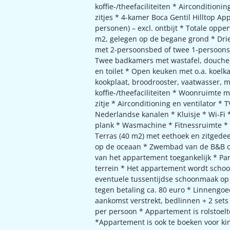
koffie-/theefaciliteiten * Airconditioni
zitjes * 4-kamer Boca Gentil Hilltop Ap
personen) – excl. ontbijt * Totale opper
m2, gelegen op de begane grond * Dri
met 2-persoonsbed of twee 1-persoon
Twee badkamers met wastafel, douche
en toilet * Open keuken met o.a. koelka
kookplaat, broodrooster, vaatwasser, 
koffie-/theefaciliteiten * Woonruimte 
zitje * Airconditioning en ventilator * 
Nederlandse kanalen * Kluisje * Wi-Fi * 
plank * Wasmachine * Fitnessruimte *
Terras (40 m2) met eethoek en zitgedeel
op de oceaan * Zwembad van de B&B o
van het appartement toegankelijk * Pa
terrein * Het appartement wordt schoo
eventuele tussentijdse schoonmaak op
tegen betaling ca. 80 euro * Linnengoe
aankomst verstrekt, bedlinnen + 2 set
per persoon * Appartement is rolstoelt
*Appartement is ook te boeken voor ki