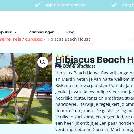
Altijd het beste aanbod
Veilig
opulair
Aanbiedingen
Blog
verre-reis
/
curacao
/ Hibiscus Beach House
Hibiscus Beach 
Curaçao
Jan Thiel Baai
Bed & Breakfast
Logies en ontbijt
Hibiscus Beach House Gastvrij en gem
en Martin heten je van harte welkom i
B&B, op steenworp afstand van de Jan T
geniet je van de levendige sfeer van Ja
heerlijke restaurants en prachtige st
handbereik, terwijl je tegelijkertijd om
door rust en groen. De gastvrije eigen
je niks te kort komt, en zorgen iedere 
een heerlijk ontbijtje! Een paar honde
verderop hebben Diana en Martin nog e