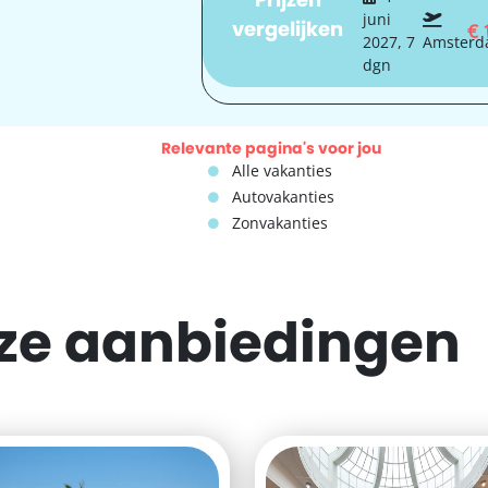
juni
vergelijken
€
2027, 7
Amster
dgn
Relevante pagina's voor jou
Alle vakanties
Autovakanties
Zonvakanties
eze
aanbiedingen