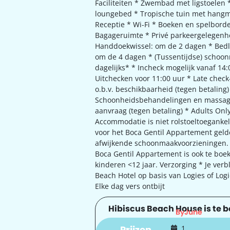
Faciliteiten * Zwembad met ligstoelen 
loungebed * Tropische tuin met hangm
Receptie * Wi-Fi * Boeken en spelbord
Bagageruimte * Privé parkeergelegenhe
Handdoekwissel: om de 2 dagen * Bedl
om de 4 dagen * (Tussentijdse) schoo
dagelijks* * Incheck mogelijk vanaf 14:
Uitchecken voor 11:00 uur * Late check
o.b.v. beschikbaarheid (tegen betaling)
Schoonheidsbehandelingen en massag
aanvraag (tegen betaling) * Adults Only
Accommodatie is niet rolstoeltoegankeli
voor het Boca Gentil Appartement geld
afwijkende schoonmaakvoorzieningen. 
Boca Gentil Appartement is ook te boe
kinderen <12 jaar. Verzorging * Je verbli
Beach Hotel op basis van Logies of Logi
Elke dag vers ontbijt
Hibiscus Beach House is te b
ByJune
Prijzen
1