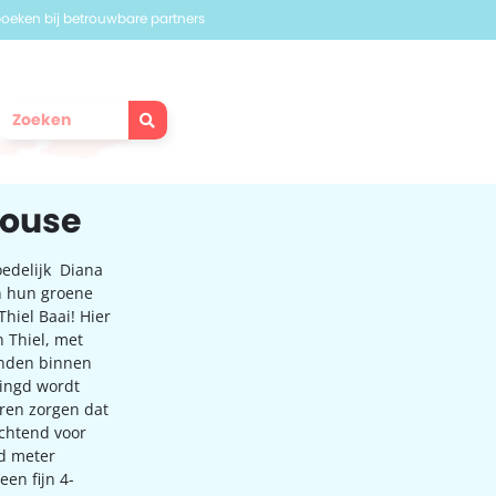
 boeken bij betrouwbare partners
House
oedelijk Diana
n hun groene
hiel Baai! Hier
n Thiel, met
randen binnen
ringd wordt
aren zorgen dat
ochtend voor
rd meter
en fijn 4-