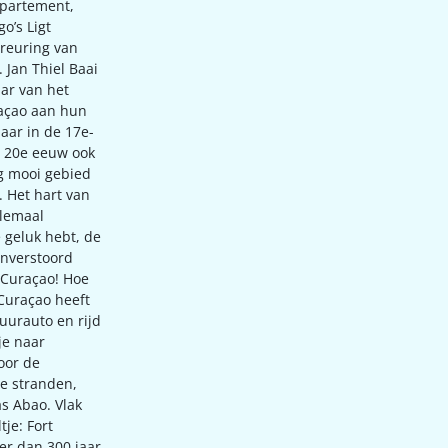
ppartement,
o’s Ligt
 reuring van
. Jan Thiel Baai
aar van het
raçao aan hun
aar in de 17e-
e 20e eeuw ook
rg mooi gebied
 Het hart van
elemaal
e geluk hebt, de
onverstoord
 Curaçao! Hoe
 Curaçao heeft
huurauto en rijd
je naar
oor de
te stranden,
as Abao. Vlak
tje: Fort
er dan 300 jaar