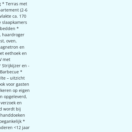
ng * Terras met
partement (2-6
vlakte ca. 170
e slaapkamers
sbedden *
, haardroger
st, oven,
magnetron en
met eethoek en
TV met
Strijkijzer en -
 Barbecue *
te – uitzicht
ok voor gasten
rkeren op eigen
n opgeleverd,
 verzoek en
d wordt bij
s handdoeken
oegankelijk *
nderen <12 jaar