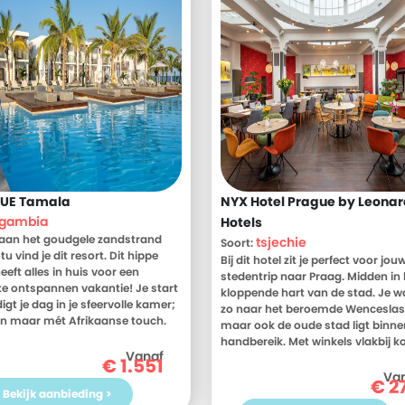
LUE Tamala
NYX Hotel Prague by Leona
gambia
Hotels
 aan het goudgele zandstrand
tsjechie
Soort:
u vind je dit resort. Dit hippe
Bij dit hotel zit je perfect voor jou
eeft alles in huis voor een
stedentrip naar Praag. Midden in 
jke ontspannen vakantie! Je start
kloppende hart van de stad. Je w
igt je dag in je sfeervolle kamer;
zo naar het beroemde Wenceslas
 maar mét Afrikaanse touch.
maar ook de oude stad ligt binne
n doe je aan het zwembad, onder
handbereik. Met winkels vlakbij 
n de palmbomen op het strand
Vanaf
shopaholics zeker aan hun trekke
€
1.551
de Spa. Maar zoek ook zeker een
Cultuurliefhebbers verdwalen in 
Va
€
2
et knusse Kotu of het levendige
talloze musea en galeries. Terug bi
Bekijk aanbieding >
op. Fijne vakantie!