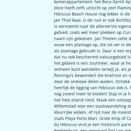
kamerappartement, het Boca Gentil A
deze heeft zelfs uitzicht op zee! Flaming
Hibiscus Beach House nog lekker in de
Jan Thiel Baai, is de rust er ook dichtbij
is vernoemd naar de allereerste eigen
gebied, zoals wel meer plekken op Cu
naam zijn gekomen. Jan Thielen zette d
eeuw een plantage op, die tot ver in d
als plantage gebruikt is. Daar is een e
dat nu ook beschermd natuurgebied is.
het gebied is een zoutmeer, waar je h
omheen kunt wandelen terwijl je, als j
flamingo’s bewondert die knalroze en 
door de ondiepe delen waden. Ontdek
heerlijk de ligging van Hibiscus ook is,
nog zoveel meer te bieden! Stap in je 
het hele eiland rond. Maak een uitstap
Willemstad voor een stadswandeling d
kleurrijke wijken, of rijd naar de moois
zoals Playa Porto Mari, Grote Knip of C
bij Hibiscus vind je een historisch parel
Beekenburg, een imposant fort van me