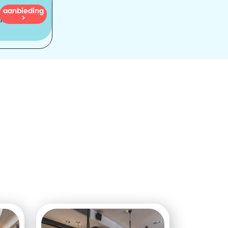
aanbieding
1.228
>
dam