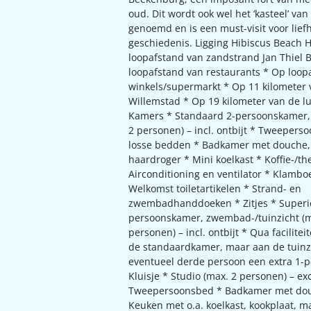
oud. Dit wordt ook wel het ‘kasteel’ va
genoemd en is een must-visit voor lie
geschiedenis. Ligging Hibiscus Beach 
loopafstand van zandstrand Jan Thiel 
loopafstand van restaurants * Op loop
winkels/supermarkt * Op 11 kilometer
Willemstad * Op 19 kilometer van de l
Kamers * Standaard 2-persoonskamer,
2 personen) – incl. ontbijt * Tweepers
losse bedden * Badkamer met douche, 
haardroger * Mini koelkast * Koffie-/the
Airconditioning en ventilator * Klamboe
Welkomst toiletartikelen * Strand- en
zwembadhanddoeken * Zitjes * Superi
persoonskamer, zwembad-/tuinzicht (m
personen) – incl. ontbijt * Qua facilitei
de standaardkamer, maar aan de tuinz
eventueel derde persoon een extra 1-
Kluisje * Studio (max. 2 personen) – excl
Tweepersoonsbed * Badkamer met douc
Keuken met o.a. koelkast, kookplaat, 