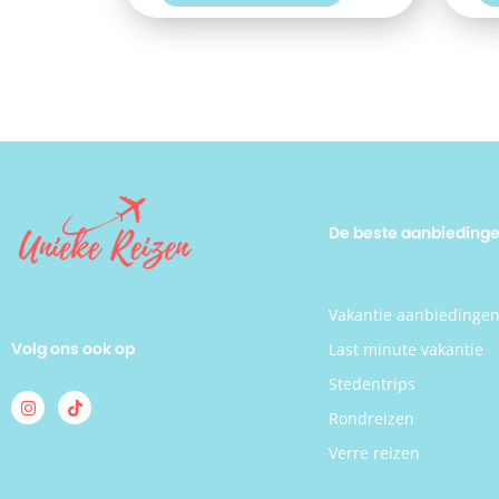
in het wellnesscentrum. Ook aan het
strand heeft het hotel; plekjes voor jou
en je partner gereserveerd. Het is
adults-only dus perfect voor een
zonvakantie met zijn tweeën! Samen
starten jullie je vakantiedagen met een
vers ontbijt in het hotelrestaurant. Om
een nieuwe dag Albufeira ten volste
mee te kunnen maken. Reserveer snel
jullie kamer bij Rocamar Exclusive &
Spa.
De beste aanbieding
Vakantie aanbiedinge
Volg ons ook op
Last minute vakantie
Stedentrips
Rondreizen
Verre reizen