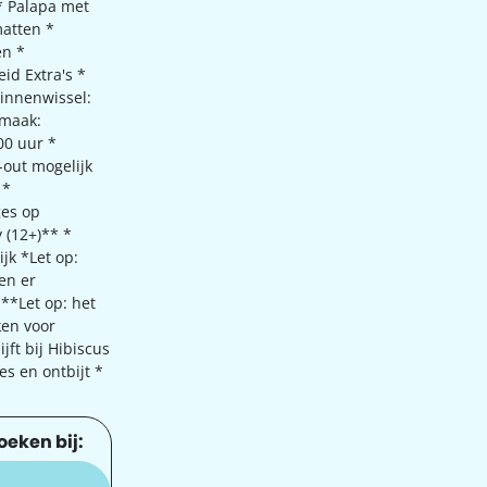
* Palapa met
atten *
en *
id Extra's *
innenwissel:
nmaak:
00 uur *
-out mogelijk
 *
es op
 (12+)** *
jk *Let op:
en er
**Let op: het
ken voor
jft bij Hibiscus
es en ontbijt *
oeken bij: