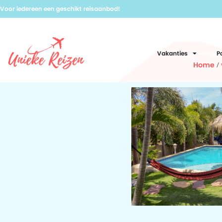
Voor iedereen een geschikt reisaanbod!
Vakanties
P
Home
/