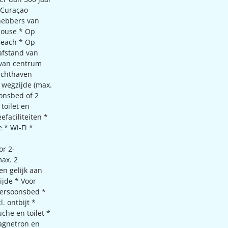
n Curaçao
fhebbers van
House * Op
Beach * Op
afstand van
 van centrum
uchthaven
 wegzijde (max.
oonsbed of 2
toilet en
efaciliteiten *
 * Wi-Fi *
or 2-
ax. 2
ten gelijk aan
ijde * Voor
persoonsbed *
. ontbijt *
he en toilet *
magnetron en