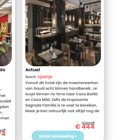
rdo
Actual
spanje
Soort:
Vanuit dit hotel zijn de meesterwerken
van Gaudí echt binnen handbereik. Je
w
loopt binnen no time naar Casa Batlló
het
en Casa Milà. Zelfs de imposante
andelt
Sagrada Familia is te voet te bereiken.
plein
Maar je kan natuurlijk ook altijd nog de
n
metro pakken die op slechts 30 meter
komen
van je hotel vertrekt. Het hotel heeft een
Vanaf
n.
€
444
stijlvolle inrichting en iedere middag
de
naf
74
geniet je hier onbeperkt van gratis
j je
Bekijk aanbieding >
koffie en thee.