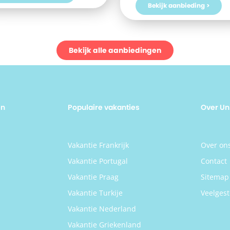
hotel word je weer hartelijk ontv
Bekijk aanbieding >
door de vriendelijke receptionist e
het heerlijk thuiskomen in je
comfortabele kamer.
Bekijk alle aanbiedingen
en
Populaire vakanties
Over Un
n
Vakantie Frankrijk
Over on
Vakantie Portugal
Contact
Vakantie Praag
Sitemap
Vakantie Turkije
Veelgest
Vakantie Nederland
Vakantie Griekenland