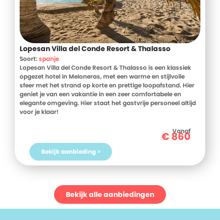
Lopesan Villa del Conde Resort & Thalasso
Soort:
spanje
Lopesan Villa del Conde Resort & Thalasso is een klassiek
opgezet hotel in Meloneras, met een warme en stijlvolle
sfeer met het strand op korte en prettige loopafstand. Hier
geniet je van een vakantie in een zeer comfortabele en
elegante omgeving. Hier staat het gastvrije personeel altijd
voor je klaar!
Het resort is ontworpen als een kleine stad met prachtige
Vanaf
€
860
tuinen. Het is geïnspireerd door één van de oudste kerken op
Gran Canaria. Lopesan Villa del Conde heeft een prachtige
Bekijk aanbieding >
tuin met meerdere zwembaden, waarvan er een aantal in de
winter worden verwarmd. Er is ook een wellnesscenter, waar
je massages en schoonheidsbehandelingen (tegen
betaling) kunt boeken.
Bekijk alle aanbiedingen
Op korte afstand van het hotel ligt een uitgestrekte
golfbaan, perfect om even helemaal in het moment te zijn.
Hotel Lopesan Villa del Conde is perfect als je op zoek bent