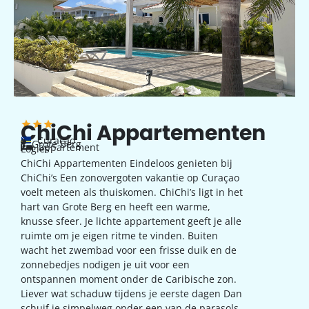
ChiChi Appartementen
Curaçao
Grote Berg
appartement
Logies
ChiChi Appartementen Eindeloos genieten bij
ChiChi’s Een zonovergoten vakantie op Curaçao
voelt meteen als thuiskomen. ChiChi’s ligt in het
hart van Grote Berg en heeft een warme,
knusse sfeer. Je lichte appartement geeft je alle
ruimte om je eigen ritme te vinden. Buiten
wacht het zwembad voor een frisse duik en de
zonnebedjes nodigen je uit voor een
ontspannen moment onder de Caribische zon.
Liever wat schaduw tijdens je eerste dagen Dan
schuif je simpelweg onder een van de parasols.