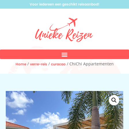
Voor iedereen een geschikt reisaanbod!
/
/
/ ChiChi Appartementen
Home
verre-reis
curacao