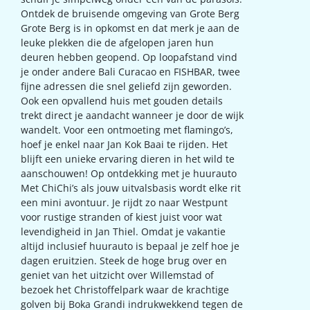
Ontdek de bruisende omgeving van Grote Berg
Grote Berg is in opkomst en dat merk je aan de
leuke plekken die de afgelopen jaren hun
deuren hebben geopend. Op loopafstand vind
je onder andere Bali Curacao en FISHBAR, twee
fijne adressen die snel geliefd zijn geworden.
Ook een opvallend huis met gouden details
trekt direct je aandacht wanneer je door de wijk
wandelt. Voor een ontmoeting met flamingo’s,
hoef je enkel naar Jan Kok Baai te rijden. Het
blijft een unieke ervaring dieren in het wild te
aanschouwen! Op ontdekking met je huurauto
Met ChiChi’s als jouw uitvalsbasis wordt elke rit
een mini avontuur. Je rijdt zo naar Westpunt
voor rustige stranden of kiest juist voor wat
levendigheid in Jan Thiel. Omdat je vakantie
altijd inclusief huurauto is bepaal je zelf hoe je
dagen eruitzien. Steek de hoge brug over en
geniet van het uitzicht over Willemstad of
bezoek het Christoffelpark waar de krachtige
golven bij Boka Grandi indrukwekkend tegen de