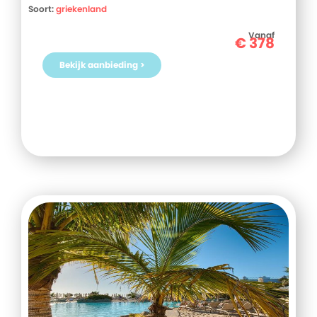
Soort:
griekenland
Vanaf
€
378
Bekijk aanbieding >