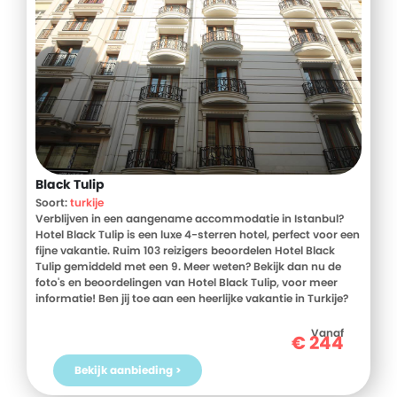
Black Tulip
Soort:
turkije
Verblijven in een aangename accommodatie in Istanbul?
Hotel Black Tulip is een luxe 4-sterren hotel, perfect voor een
fijne vakantie. Ruim 103 reizigers beoordelen Hotel Black
Tulip gemiddeld met een 9. Meer weten? Bekijk dan nu de
foto's en beoordelingen van Hotel Black Tulip, voor meer
informatie! Ben jij toe aan een heerlijke vakantie in Turkije?
Boek jouw vakantie naar Hotel Black Tulip vandaag nog!
Vanaf
€
244
Bekijk aanbieding >