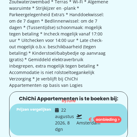
Zoutwaterzwembad * Terras * Wi-Fi * Algemene
wasruimte * Strijkijzer en -plank *
Parkeergelegenheid Extra’s * Handdoekwissel:
om de 7 dagen * Bedlinnenwissel: om de 7
dagen * (Tussentijdse) schoonmaak: mogelijk
tegen betaling * Incheck mogelijk vanaf 17:00
uur * Uitchecken voor 14:00 uur * Late check-
out mogelijk o.b.v. beschikbaarheid (tegen
betaling) * Kinderstoel/babybedje op aanvraag
(gratis) * Gemiddeld elektraverbruik
inbegrepen, extra mogelijk tegen betaling *
Accommodatie is niet rolstoeltoegankelijk
Verzorging * Je verblijft bij ChiChi
Appartementen op basis van Logies
ChiChi Appartementen is te boeken bij:
ByJune
Prijzen vergelijken
22
augustus
€
997
aanbieding >
2026, 8
Amsterdam
dgn