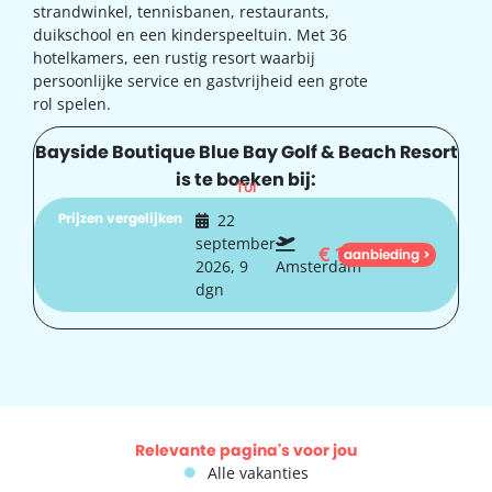
strandwinkel, tennisbanen, restaurants,
duikschool en een kinderspeeltuin. Met 36
hotelkamers, een rustig resort waarbij
persoonlijke service en gastvrijheid een grote
rol spelen.
Bayside Boutique Blue Bay Golf & Beach Resort
is te boeken bij:
TUI
Prijzen vergelijken
22
september
€
1.191
aanbieding >
2026, 9
Amsterdam
dgn
Relevante pagina's voor jou
Alle vakanties