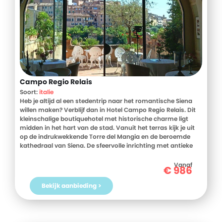
Campo Regio Relais
Soort:
italie
Heb je altijd al een stedentrip naar het romantische Siena
willen maken? Verblijf dan in Hotel Campo Regio Relais. Dit
kleinschalige boutiquehotel met historische charme ligt
midden in het hart van de stad. Vanuit het terras kijk je uit
op de indrukwekkende Torre del Mangia en de beroemde
kathedraal van Siena. De sfeervolle inrichting met antieke
details maakt je verblijf extra bijzonder. Dankzij de centrale
ligging wandel je zo naar de mooiste pleinen, kerken en
Vanaf
€
986
musea. Hier geniet je van rust, comfort en de authentieke
sfeer van Toscane. Boek jouw verblijf bij D-reizen en ontdek
Bekijk aanbieding >
het prachtige Siena!