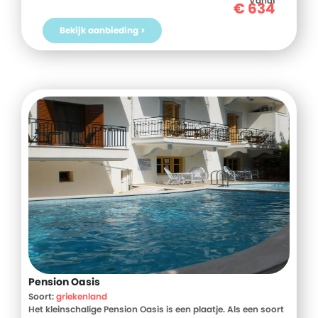
Vanaf
€
634
Montereggi vandaag nog!
Bekijk aanbieding >
Pension Oasis
Soort:
griekenland
Het kleinschalige Pension Oasis is een plaatje. Als een soort