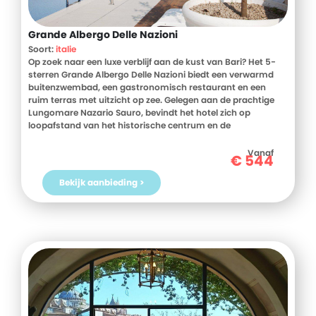
Grande Albergo Delle Nazioni
Soort:
italie
Op zoek naar een luxe verblijf aan de kust van Bari? Het 5-
sterren Grande Albergo Delle Nazioni biedt een verwarmd
buitenzwembad, een gastronomisch restaurant en een
ruim terras met uitzicht op zee. Gelegen aan de prachtige
Lungomare Nazario Sauro, bevindt het hotel zich op
loopafstand van het historische centrum en de
belangrijkste winkelstraten van Bari. Met moderne, elegant
ingerichte kamers en hoogwaardige voorzieningen is dit
Vanaf
€
544
hotel de ideale keuze voor een onvergetelijk verblijf. Boek nu
je verblijf bij D-reizen en ervaar het zelf!
Bekijk aanbieding >