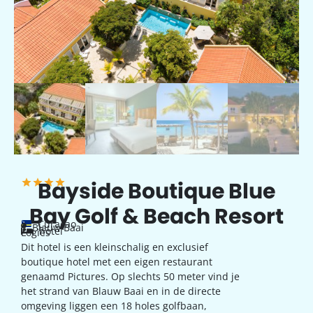
Bayside Boutique Blue
Bay Golf & Beach Resort
Curaçao
Blauw Baai
hotel
Logies
Dit hotel is een kleinschalig en exclusief
boutique hotel met een eigen restaurant
genaamd Pictures. Op slechts 50 meter vind je
het strand van Blauw Baai en in de directe
omgeving liggen een 18 holes golfbaan,