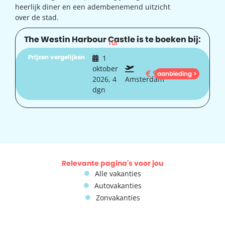
heerlijk diner en een adembenemend uitzicht
over de stad.
The Westin Harbour Castle is te boeken bij:
TUI
Prijzen vergelijken
1
oktober
€
967
aanbieding >
2026, 4
Amsterdam
dgn
Relevante pagina's voor jou
Alle vakanties
Autovakanties
Zonvakanties