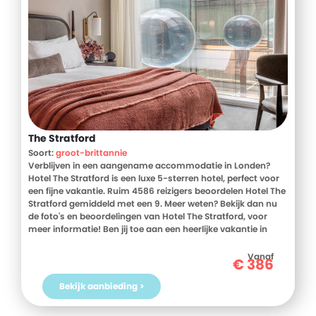
Bedlinnenwissel: 1x per week * (Tussentijdse) schoonmaak:
1x per week * Incheck mogelijk vanaf 16:00 uur * Uitchecken
voor 11:00 uur * Late check-out mogelijk o.b.v.
beschikbaarheid op aanvraag * Vroege check-in mogelijk
o.b.v. beschikbaarheid op aanvraag * Babybedje en -stoel
op aanvraag (gratis) * Huisdieren niet toegestaan
Verzorging * Je verblijft bij Casa Pedro Barrera op basis van
Logies of Logies en ontbijt
The Stratford
Soort:
groot-brittannie
Verblijven in een aangename accommodatie in Londen?
Hotel The Stratford is een luxe 5-sterren hotel, perfect voor
een fijne vakantie. Ruim 4586 reizigers beoordelen Hotel The
Stratford gemiddeld met een 9. Meer weten? Bekijk dan nu
de foto's en beoordelingen van Hotel The Stratford, voor
meer informatie! Ben jij toe aan een heerlijke vakantie in
Groot-Brittannie? Boek jouw vakantie naar Hotel The
Stratford vandaag nog!
Vanaf
€
386
Bekijk aanbieding >