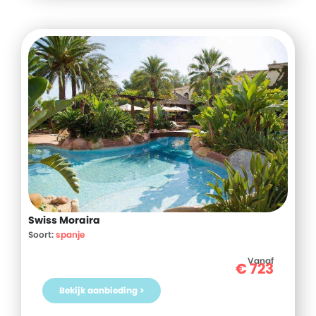
Swiss Moraira
Soort:
spanje
Vanaf
€
723
Bekijk aanbieding >