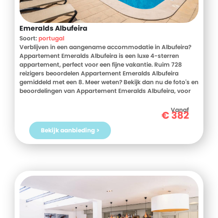
Emeralds Albufeira
Soort:
portugal
Verblijven in een aangename accommodatie in Albufeira?
Appartement Emeralds Albufeira is een luxe 4-sterren
appartement, perfect voor een fijne vakantie. Ruim 728
reizigers beoordelen Appartement Emeralds Albufeira
gemiddeld met een 8. Meer weten? Bekijk dan nu de foto's en
beoordelingen van Appartement Emeralds Albufeira, voor
meer informatie! Ben jij toe aan een heerlijke vakantie in
Portugal? Boek jouw vakantie naar Appartement Emeralds
Vanaf
€
382
Albufeira vandaag nog!
Bekijk aanbieding >