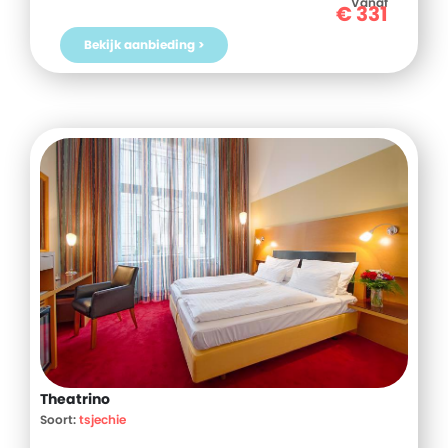
Vanaf
€
331
Bekijk aanbieding >
Theatrino
Soort:
tsjechie