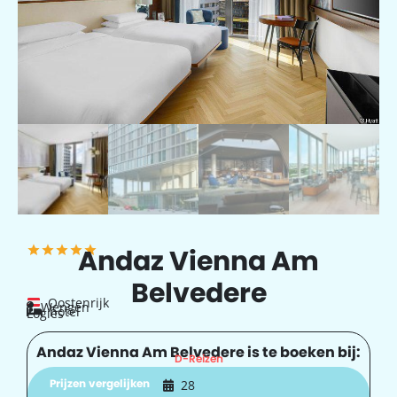
Andaz Vienna Am
Belvedere
Oostenrijk
Wengen
hotel
Logies
Andaz Vienna Am Belvedere is te boeken bij:
D-Reizen
Prijzen vergelijken
28