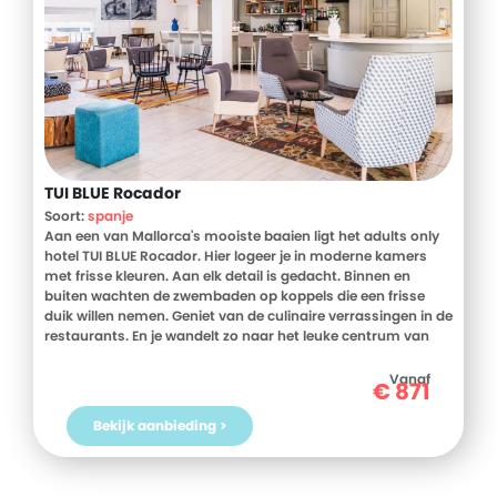
TUI BLUE Rocador
Soort:
spanje
Aan een van Mallorca's mooiste baaien ligt het adults only
hotel TUI BLUE Rocador. Hier logeer je in moderne kamers
met frisse kleuren. Aan elk detail is gedacht. Binnen en
buiten wachten de zwembaden op koppels die een frisse
duik willen nemen. Geniet van de culinaire verrassingen in de
restaurants. En je wandelt zo naar het leuke centrum van
Cala d'Or voor een drankje of om even te shoppen. Vakantie
zoals vakantie bedoeld is. Beleef Mallorca, voel de zon en
Vanaf
€
871
geniet samen volop van je vakantie in hotel TUI BLUE
Rocador.
Bekijk aanbieding >