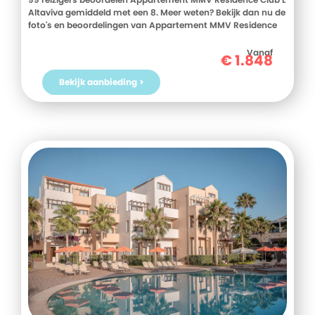
Altaviva gemiddeld met een 8. Meer weten? Bekijk dan nu de
foto's en beoordelingen van Appartement MMV Residence
Club L Altaviva, voor meer informatie! Ben jij toe aan een
heerlijke vakantie in Frankrijk? Boek jouw vakantie naar
Vanaf
€
1.848
Appartement MMV Residence Club L Altaviva vandaag nog!
Bekijk aanbieding >