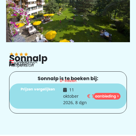
Sonnalp
Oostenrijk
Kirchberg
hotel
Halfpension
Sonnalp is te boeken bij:
D-Reizen
Prijzen vergelijken
11
€
1.254
oktober
aanbieding >
2026, 8 dgn