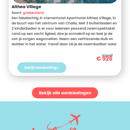
Althea Village
Soort:
griekenland
Een fabelachtig 4-sterrenhotel Aparthotel Althea Village, in
de buurt van het centrum van Chalia. Met 3 buitenbaden en
2 kinderbaden is er voor iedereen passend zwemspektakel.
Land op een zacht ligbed, doe je zonnebril op en laat je de
zon je zorgen wegsmelten. Neem een verfrissende duik en
dobber in het water. Vanaf daar zie je de zwembadbar waar
je allerlei heerlijkheden haalt; om je dagen aan het
zonneterras nog aangenamer te maken. In de wellness laat
Vanaf
€
926
je nog even de laatste zorgen wegmasseren om vervolgens
bij de snackbar een tussendoortje te scoren. Zet daarna alle
Bekijk aanbieding >
extra calorieën om in spierkracht of laat de energie de vrije
loop tijdens een potje tennis. De smakelijkheden uit het
buffetrestaurant en de livemuziek maken je dagen
compleet. Kom snel met je geliefde gezin richting Chania!
Bekijk alle aanbiedingen