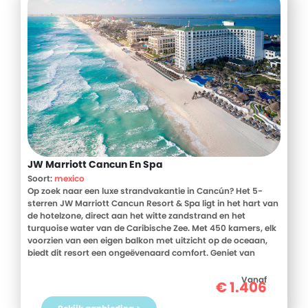
JW Marriott Cancun En Spa
Soort:
mexico
Op zoek naar een luxe strandvakantie in Cancún? Het 5-
sterren JW Marriott Cancun Resort & Spa ligt in het hart van
de hotelzone, direct aan het witte zandstrand en het
turquoise water van de Caribische Zee. Met 450 kamers, elk
voorzien van een eigen balkon met uitzicht op de oceaan,
biedt dit resort een ongeëvenaard comfort. Geniet van
culinaire hoogstandjes in een van de 5 diverse restaurants,
variërend van Italiaans tot Thais. Ontspan in het exclusieve,
Vanaf
€
1.406
op de Maya's geïnspireerde spa- en wellnesscentrum, of
neem een duik in een van de drie zwembaden, waaronder