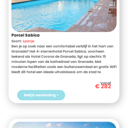
Porcel Sabica
Soort:
spanje
Ben je op zoek naar een comfortabel verblijf in het hart van
Granada? Het 4-sterrenhotel Porcel Sabica, voorheen
bekend als Hotel Corona de Granada, ligt op slechts 15
minuten lopen van de kathedraal van Granada. Met
moderne faciliteiten zoals een buitenzwembad en gratis WiFi
biedt dit hotel een ideale uitvalsbasis om de stad te
verkennen. De ruime kamers en het vriendelijke personeel
zorgen voor een aangenaam verblijf. Boek nu bij D-reizen en
Vanaf
€
282
ervaar het zelf!
Bekijk aanbieding >