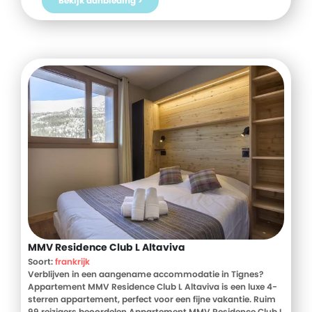
Bekijk aanbieding >
een zwembad speciaal voor kinderen. Voor de avontuurlijke
gasten zijn er tal van watersportmogelijkheden en
nabijgelegen attracties zoals het Cenote Zapote Ecopark.
Met een uitstekende locatie en eersteklas faciliteiten is JW
Marriott Cancun Resort & Spa de perfecte keuze voor een
onvergetelijke vakantie. Boek nu je verblijf bij D-reizen en
ervaar het zelf!
MMV Residence Club L Altaviva
Soort:
frankrijk
Verblijven in een aangename accommodatie in Tignes?
Appartement MMV Residence Club L Altaviva is een luxe 4-
sterren appartement, perfect voor een fijne vakantie. Ruim
99 reizigers beoordelen Appartement MMV Residence Club L