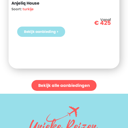
Anjeliq House
Soort:
turkije
Vanaf
€
425
Bekijk aanbieding >
Bekijk alle aanbiedingen