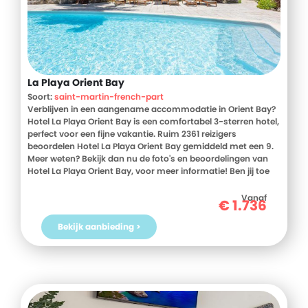
La Playa Orient Bay
Soort:
saint-martin-french-part
Verblijven in een aangename accommodatie in Orient Bay?
Hotel La Playa Orient Bay is een comfortabel 3-sterren hotel,
perfect voor een fijne vakantie. Ruim 2361 reizigers
beoordelen Hotel La Playa Orient Bay gemiddeld met een 9.
Meer weten? Bekijk dan nu de foto's en beoordelingen van
Hotel La Playa Orient Bay, voor meer informatie! Ben jij toe
aan een heerlijke vakantie in Saint Martin - French Part?
Boek jouw vakantie naar Hotel La Playa Orient Bay vandaag
Vanaf
€
1.736
nog!
Bekijk aanbieding >