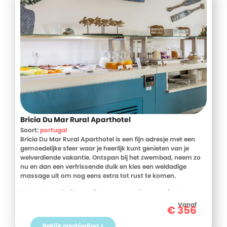
Bricia Du Mar Rural Aparthotel
Soort:
portugal
Bricia Du Mar Rural Aparthotel is een fijn adresje met een
gemoedelijke sfeer waar je heerlijk kunt genieten van je
welverdiende vakantie. Ontspan bij het zwembad, neem zo
nu en dan een verfrissende duik en kies een weldadige
massage uit om nog eens extra tot rust te komen.
Vergeet er ook niet op uit te gaan om de omgeving te
ontdekken. Een auto huren is daarbij een slimme keuze,
Vanaf
€
356
zeker als je meer wilt zien dan alleen het strand. Ferragudo is
echt vlakbij en erg leuk om te bezoeken, net als Carvoeiro en
Bekijk aanbieding >