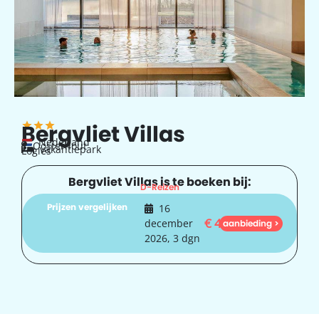
Bergvliet Villas
Nederland
Oosterhout
vakantiepark
Logies
Bergvliet Villas is te boeken bij:
D-Reizen
Prijzen vergelijken
16
€
440
december
aanbieding >
2026, 3 dgn