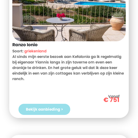
Ranzo Ionio
Soort:
griekenland
Al sinds mijn eerste bezoek aan Kefalonia ga ik regelmatig
bij eigenaar Yiannis langs in zijn taverne om even een
drankje te drinken. En het grote geluk wil dat ik deze keer
eindelijk in een van zijn cottages kan verblijven op zijn kleine
ranch.
Ranzo Ionio ligt prachtig tussen de olijfboomgaarden met
uitzicht op de Ionische zee. Als ik het terrein oprijd, herken ik
Vanaf
€
751
het direct: de kleine taverne ligt links bij de originele
houtoven, daarachter het zwembad met de ligbedden.
Bekijk aanbieding >
Verderop de appartementen en de natuurstenen cottages,
in die laatste slaap ik vanavond. Prachtig gerenoveerd,
modern ingericht met oog voor detail en een balkon met de
mooiste vergezichten over zee.