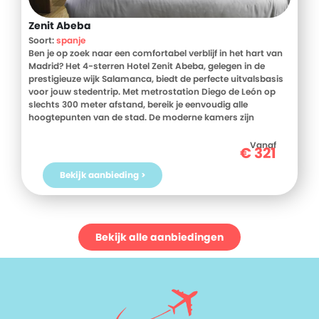
Zenit Abeba
Soort:
spanje
Ben je op zoek naar een comfortabel verblijf in het hart van
Madrid? Het 4-sterren Hotel Zenit Abeba, gelegen in de
prestigieuze wijk Salamanca, biedt de perfecte uitvalsbasis
voor jouw stedentrip. Met metrostation Diego de León op
slechts 300 meter afstand, bereik je eenvoudig alle
hoogtepunten van de stad. De moderne kamers zijn
voorzien van WiFi en satelliet-tv, zodat je na een dag vol
ontdekkingen kunt ontspannen. Begin je dag met een
Vanaf
€
321
uitgebreid ontbijtbuffet en geniet van heerlijke gerechten in
het eigen restaurant Nadir. Voor de sportievelingen is er een
Bekijk aanbieding >
fitnessruimte beschikbaar. Ontdek het bruisende Madrid
vanuit Hotel Zenit Abeba en boek je verblijf eenvoudig bij D-
reizen!
Bekijk alle aanbiedingen