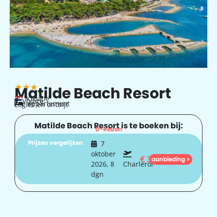
Matilde Beach Resort
Kroatië
Vodice
appartement
Logies en ontbijt
Matilde Beach Resort is te boeken bij:
D-Reizen
Prijzen vergelijken
7
oktober
€
342
aanbieding >
2026, 8
Charleroi
dgn