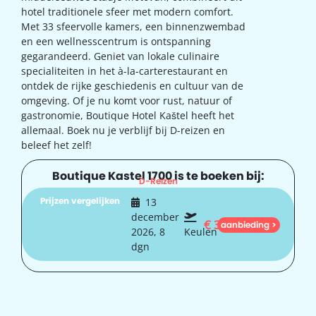
hotel traditionele sfeer met modern comfort.
Met 33 sfeervolle kamers, een binnenzwembad
en een wellnesscentrum is ontspanning
gegarandeerd. Geniet van lokale culinaire
specialiteiten in het à-la-carterestaurant en
ontdek de rijke geschiedenis en cultuur van de
omgeving. Of je nu komt voor rust, natuur of
gastronomie, Boutique Hotel Kaštel heeft het
allemaal. Boek nu je verblijf bij D-reizen en
beleef het zelf!
Boutique Kastel 1700 is te boeken bij:
D-Reizen
Prijzen vergelijken
13
december
€
358
aanbieding >
2026, 8
Keulen
dgn