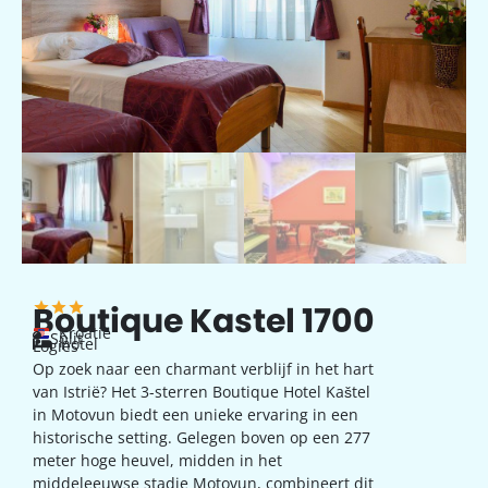
Boutique Kastel 1700
Kroatië
Split
hotel
Logies
Op zoek naar een charmant verblijf in het hart
van Istrië? Het 3-sterren Boutique Hotel Kaštel
in Motovun biedt een unieke ervaring in een
historische setting. Gelegen boven op een 277
meter hoge heuvel, midden in het
middeleeuwse stadje Motovun, combineert dit