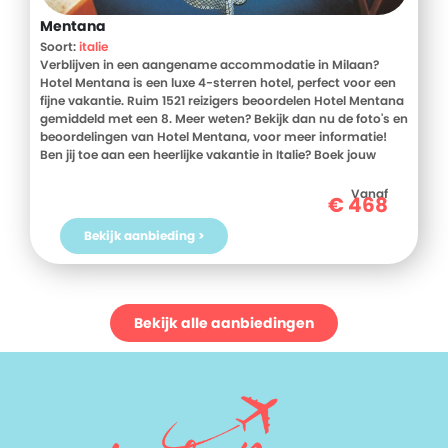
Mentana
Soort:
italie
Verblijven in een aangename accommodatie in Milaan?
Hotel Mentana is een luxe 4-sterren hotel, perfect voor een
fijne vakantie. Ruim 1521 reizigers beoordelen Hotel Mentana
gemiddeld met een 8. Meer weten? Bekijk dan nu de foto's en
beoordelingen van Hotel Mentana, voor meer informatie!
Ben jij toe aan een heerlijke vakantie in Italie? Boek jouw
vakantie naar Hotel Mentana vandaag nog!
Vanaf
€
468
Bekijk aanbieding >
Bekijk alle aanbiedingen