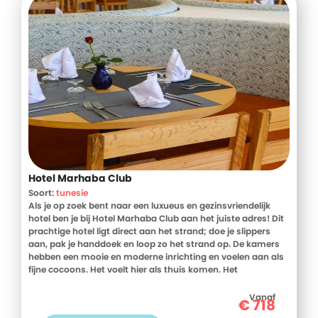
Hotel Marhaba Club
Soort:
tunesie
Als je op zoek bent naar een luxueus en gezinsvriendelijk
hotel ben je bij Hotel Marhaba Club aan het juiste adres! Dit
prachtige hotel ligt direct aan het strand; doe je slippers
aan, pak je handdoek en loop zo het strand op. De kamers
hebben een mooie en moderne inrichting en voelen aan als
fijne cocoons. Het voelt hier als thuis komen. Het
animatieteam ontvangt jullie met open armen en zorgt voor
vele uren vermaak. Terwijl de kinderen zich vermaken in het
Vanaf
€
718
toffe kinderzwembad geniet jij van de warme zonnestralen