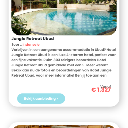
Jungle Retreat Ubud
Soort:
indonesie
Verblijven in een aangename accommodatie in Ubud? Hotel
Jungle Retreat Ubud is een luxe 4-sterren hotel, perfect voor
een fijne vakantie. Ruim 803 reizigers beoordelen Hotel
Jungle Retreat Ubud gemiddeld met een 9. Meer weten?
Bekijk dan nu de foto's en beoordelingen van Hotel Jungle
Retreat Ubud, voor meer informatie! Ben jij toe aan een
heerlijke vakantie in Indonesie? Boek jouw vakantie naar
Hotel Jungle Retreat Ubud vandaag nog!
Vanaf
€
1.327
Bekijk aanbieding >