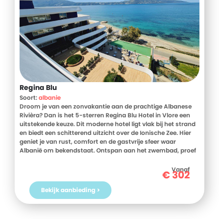
Regina Blu
Soort:
albanie
Droom je van een zonvakantie aan de prachtige Albanese
Rivièra? Dan is het 5-sterren Regina Blu Hotel in Vlore een
uitstekende keuze. Dit moderne hotel ligt vlak bij het strand
en biedt een schitterend uitzicht over de Ionische Zee. Hier
geniet je van rust, comfort en de gastvrije sfeer waar
Albanië om bekendstaat. Ontspan aan het zwembad, proef
lokale specialiteiten in het restaurant of ontdek de
indrukwekkende kustlijn van Zuid-Albanië. Dankzij de ligging
Vanaf
€
302
tussen Vlorë en de populaire badplaatsen langs de
Albanese Rivièra valt er volop te ontdekken. Of je nu reist
Bekijk aanbieding >
met je partner of het hele gezin, hier beleef je een heerlijke
vakantie aan zee. Bekijk snel de mogelijkheden bij D-reizen!