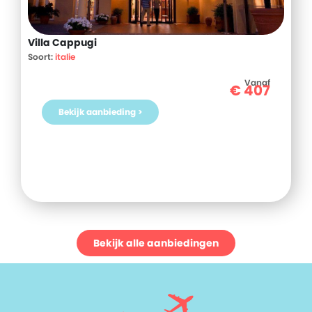
Villa Cappugi
Soort:
italie
Vanaf
€
407
Bekijk aanbieding >
Bekijk alle aanbiedingen