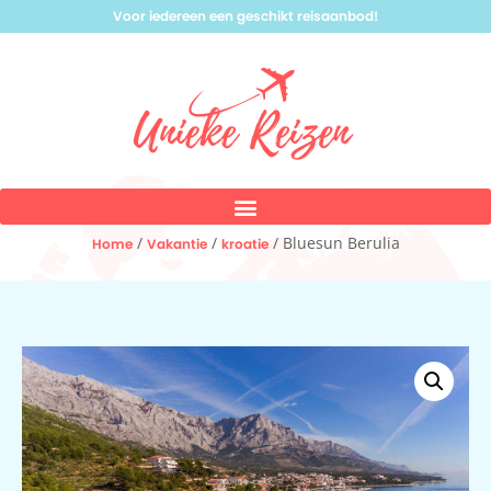
Voor iedereen een geschikt reisaanbod!
/
/
/ Bluesun Berulia
Home
Vakantie
kroatie