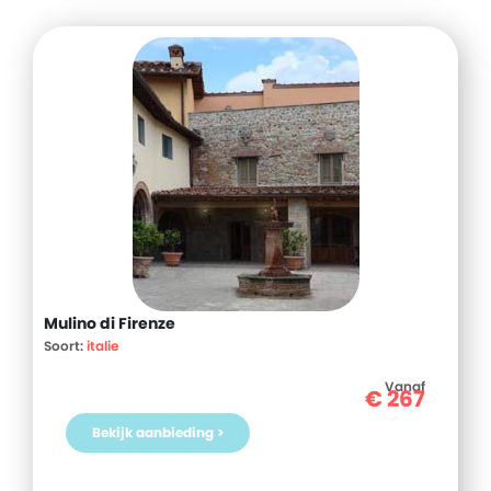
Mulino di Firenze
Soort:
italie
Vanaf
€
267
Bekijk aanbieding >