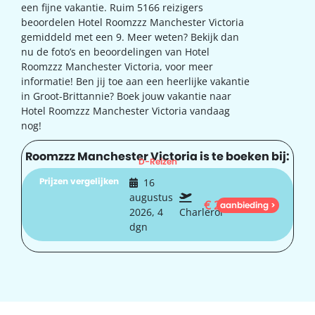
een fijne vakantie. Ruim 5166 reizigers
beoordelen Hotel Roomzzz Manchester Victoria
gemiddeld met een 9. Meer weten? Bekijk dan
nu de foto’s en beoordelingen van Hotel
Roomzzz Manchester Victoria, voor meer
informatie! Ben jij toe aan een heerlijke vakantie
in Groot-Brittannie? Boek jouw vakantie naar
Hotel Roomzzz Manchester Victoria vandaag
nog!
Roomzzz Manchester Victoria is te boeken bij:
D-Reizen
Prijzen vergelijken
16
augustus
€
250
aanbieding >
2026, 4
Charleroi
dgn