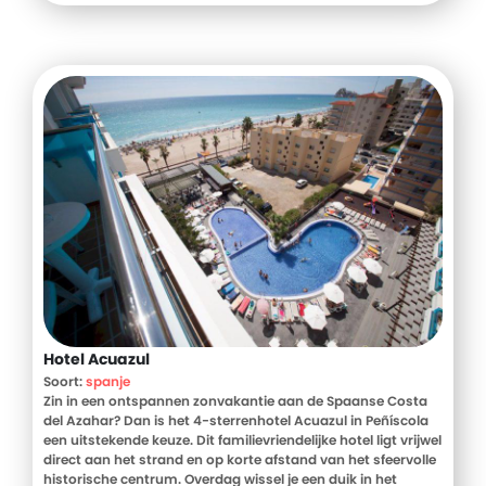
starten en de dag te beginnen. Je kunt lekker ontspannen bij
het zwembad, maar je kunt er ook voor kiezen om iets
moois te gaan bezichtigen op het eiland. Dit
Mitsis hotel
is
de ideale plek om te genieten van je vakantie en een prima
uitvalsbasis om mooie uitstapjes te maken.
Hotel Acuazul
Soort:
spanje
Zin in een ontspannen zonvakantie aan de Spaanse Costa
del Azahar? Dan is het 4-sterrenhotel Acuazul in Peñíscola
een uitstekende keuze. Dit familievriendelijke hotel ligt vrijwel
direct aan het strand en op korte afstand van het sfeervolle
historische centrum. Overdag wissel je een duik in het