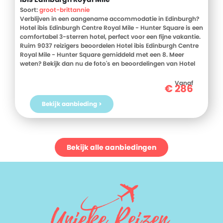
Soort:
groot-brittannie
Verblijven in een aangename accommodatie in Edinburgh?
Hotel ibis Edinburgh Centre Royal Mile - Hunter Square is een
comfortabel 3-sterren hotel, perfect voor een fijne vakantie.
Ruim 9037 reizigers beoordelen Hotel ibis Edinburgh Centre
Royal Mile - Hunter Square gemiddeld met een 8. Meer
weten? Bekijk dan nu de foto's en beoordelingen van Hotel
ibis Edinburgh Centre Royal Mile - Hunter Square, voor meer
informatie! Ben jij toe aan een heerlijke vakantie in Groot-
Vanaf
€
286
Brittannie? Boek jouw vakantie naar Hotel ibis Edinburgh
Centre Royal Mile - Hunter Square vandaag nog!
Bekijk aanbieding >
Bekijk alle aanbiedingen