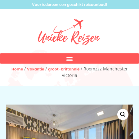
Voor iedereen een geschikt reisaanbod!
/
/
/ Roomzzz Manchester
Home
Vakantie
groot-brittannie
Victoria