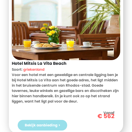
Hotel Mitsis La Vita Beach
Soort:
griekenland
Voor een hotel met een geweldige en centrale ligging ben je
bij Hotel Mitsis La Vita aan het goede adres, het ligt midden
in het bruisende centrum van Rhodos-stad. Goede
tavernes, leuke winkels en gezellige bars en discotheken zijn
hier binnen handbereik. En je kunt ook zo op het strand
liggen, want het ligt pal voor de deur.
De hotelkamers zijn zeer comfortabel ingericht en je hebt de
Vanaf
€
562
gelegenheid om zelf een kopje koffie of thee te zetten. 's
Morgens staat het ontbijt in buffetvorm voor je klaar in het
Bekijk aanbieding >
restaurant en kijk je uit over zee, fijn om zo even op te