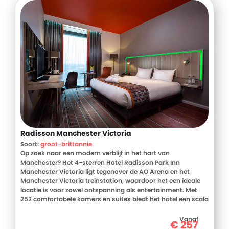
Radisson Manchester Victoria
Soort:
groot-brittannie
Op zoek naar een modern verblijf in het hart van
Manchester? Het 4-sterren Hotel Radisson Park Inn
Manchester Victoria ligt tegenover de AO Arena en het
Manchester Victoria treinstation, waardoor het een ideale
locatie is voor zowel ontspanning als entertainment. Met
252 comfortabele kamers en suites biedt het hotel een scala
aan faciliteiten, waaronder een binnenzwembad,
fitnesscentrum en een restaurant. Het levendige
Vanaf
€
257
stadscentrum met diverse winkels en culturele