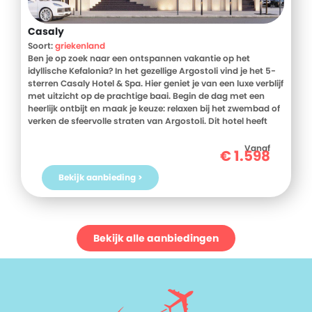
Casaly
Soort:
griekenland
Ben je op zoek naar een ontspannen vakantie op het
idyllische Kefalonia? In het gezellige Argostoli vind je het 5-
sterren Casaly Hotel & Spa. Hier geniet je van een luxe verblijf
met uitzicht op de prachtige baai. Begin de dag met een
heerlijk ontbijt en maak je keuze: relaxen bij het zwembad of
verken de sfeervolle straten van Argostoli. Dit hotel heeft
alles in huis om jou volledig te laten ontspannen, van een
uitgebreide spa tot comfortabele faciliteiten. Of je nu kiest
Vanaf
€
1.598
voor een swim-up kamer of een romantisch diner in het
restaurant, hier beleef je de vakantie van je dromen. Boek nu
Bekijk aanbieding >
je verblijf bij D-reizen en laat je verrassen door de charme
van Kefalonia!
Bekijk alle aanbiedingen