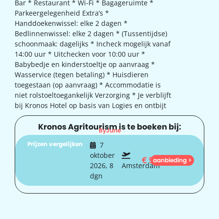
Bar * Restaurant * Wi-Fi * Bagageruimte *
Parkeergelegenheid Extra’s *
Handdoekenwissel: elke 2 dagen *
Bedlinnenwissel: elke 2 dagen * (Tussentijdse)
schoonmaak: dagelijks * Incheck mogelijk vanaf
14:00 uur * Uitchecken voor 10:00 uur *
Babybedje en kinderstoeltje op aanvraag *
Wasservice (tegen betaling) * Huisdieren
toegestaan (op aanvraag) * Accommodatie is
niet rolstoeltoegankelijk Verzorging * Je verblijft
bij Kronos Hotel op basis van Logies en ontbijt
Kronos Agritourism is te boeken bij:
ByJune
Prijzen vergelijken
7
oktober
€
553
aanbieding >
2026, 8
Amsterdam
dgn