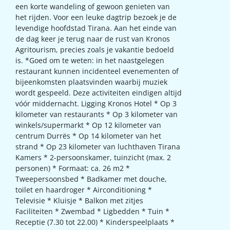
een korte wandeling of gewoon genieten van
het rijden. Voor een leuke dagtrip bezoek je de
levendige hoofdstad Tirana. Aan het einde van
de dag keer je terug naar de rust van Kronos
Agritourism, precies zoals je vakantie bedoeld
is. *Goed om te weten: in het naastgelegen
restaurant kunnen incidenteel evenementen of
bijeenkomsten plaatsvinden waarbij muziek
wordt gespeeld. Deze activiteiten eindigen altijd
vóór middernacht. Ligging Kronos Hotel * Op 3
kilometer van restaurants * Op 3 kilometer van
winkels/supermarkt * Op 12 kilometer van
centrum Durrës * Op 14 kilometer van het
strand * Op 23 kilometer van luchthaven Tirana
Kamers * 2-persoonskamer, tuinzicht (max. 2
personen) * Formaat: ca. 26 m2 *
Tweepersoonsbed * Badkamer met douche,
toilet en haardroger * Airconditioning *
Televisie * Kluisje * Balkon met zitjes
Faciliteiten * Zwembad * Ligbedden * Tuin *
Receptie (7.30 tot 22.00) * Kinderspeelplaats *