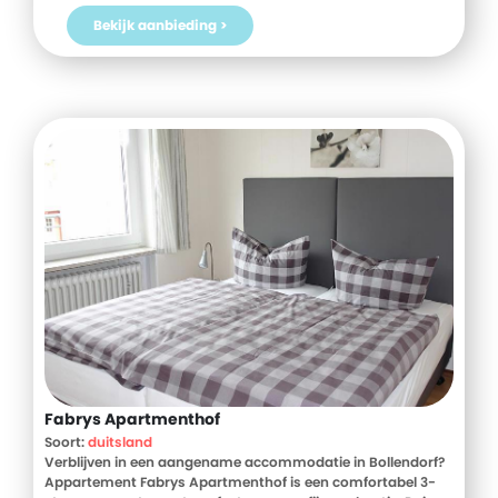
bezienswaardigheden bevindt zich op korte loopafstand.
Bekijk aanbieding >
Begin je dag met een uitgebreid ontbijtbuffet en geniet 's
avonds van een diner in het RBG Bar & Grill restaurant. Boek
nu bij D-reizen en ontdek het comfort en de gemakken van
Hotel Radisson Park Inn Manchester Victoria!
Fabrys Apartmenthof
Soort:
duitsland
Verblijven in een aangename accommodatie in Bollendorf?
Appartement Fabrys Apartmenthof is een comfortabel 3-