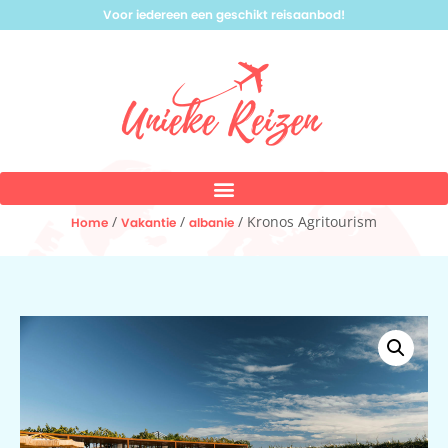
Voor iedereen een geschikt reisaanbod!
/
/
/ Kronos Agritourism
Home
Vakantie
albanie