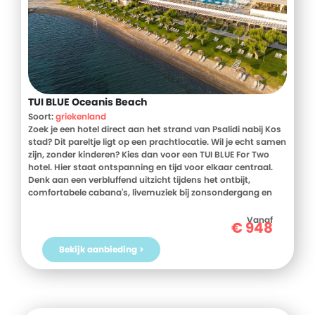
TUI BLUE Oceanis Beach
Soort:
griekenland
Zoek je een hotel direct aan het strand van Psalidi nabij Kos
stad? Dit pareltje ligt op een prachtlocatie. Wil je echt samen
zijn, zonder kinderen? Kies dan voor een TUI BLUE For Two
hotel. Hier staat ontspanning en tijd voor elkaar centraal.
Denk aan een verbluffend uitzicht tijdens het ontbijt,
comfortabele cabana's, livemuziek bij zonsondergang en
een à la carterestaurant waar je de hele avond gerechtjes
deelt. En voor nóg meer romantiek? Boek een suite met
Vanaf
€
948
jacuzzi.
Bekijk aanbieding >