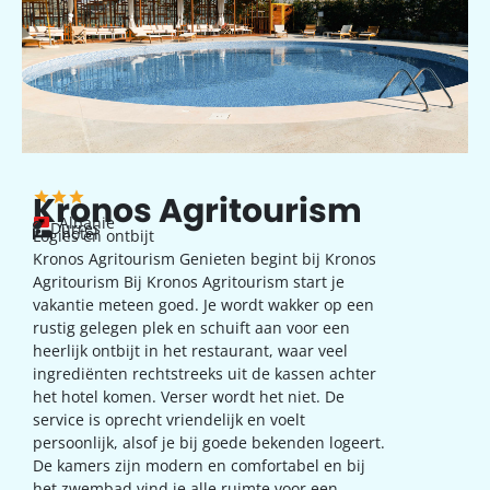
Kronos Agritourism
Albanie
Durres
hotel
Logies en ontbijt
Kronos Agritourism Genieten begint bij Kronos
Agritourism Bij Kronos Agritourism start je
vakantie meteen goed. Je wordt wakker op een
rustig gelegen plek en schuift aan voor een
heerlijk ontbijt in het restaurant, waar veel
ingrediënten rechtstreeks uit de kassen achter
het hotel komen. Verser wordt het niet. De
service is oprecht vriendelijk en voelt
persoonlijk, alsof je bij goede bekenden logeert.
De kamers zijn modern en comfortabel en bij
het zwembad vind je alle ruimte voor een