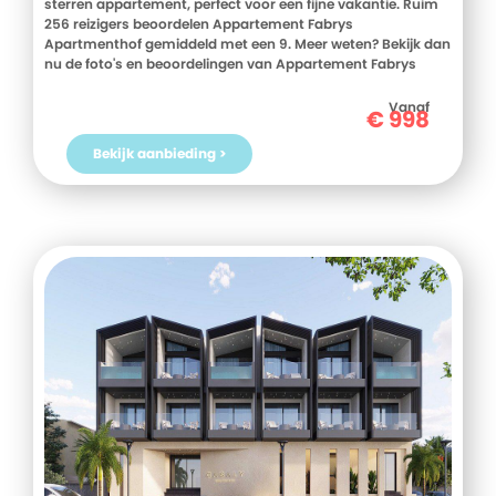
sterren appartement, perfect voor een fijne vakantie. Ruim
256 reizigers beoordelen Appartement Fabrys
Apartmenthof gemiddeld met een 9. Meer weten? Bekijk dan
nu de foto's en beoordelingen van Appartement Fabrys
Apartmenthof, voor meer informatie! Ben jij toe aan een
heerlijke vakantie in Duitsland? Boek jouw vakantie naar
Vanaf
€
998
Appartement Fabrys Apartmenthof vandaag nog!
Bekijk aanbieding >